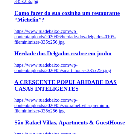
335x256.jpg
Como fazer da sua cozinha um restaurante
“Michelin”?
https://www.ruadebaixo.com/wp-
content/uploads/2020/06/herdade-dos-delgados-0105-
fileminimizer-335x256.jpg
Herdade dos Delgados reabre em junho
https://www.ruadebaixo.com/wp-
content/uploads/2020/05/smart_house-335x256.jpg
A CRESCENTE POPULARIDADE DAS
CASAS INTELIGENTES
https://www.ruadebaixo.com/wp-
content/uploads/2020/05/sao-rafael-villa-premium-
fileminimizer-335x256.jpg
São Rafael Villas, Apartments & GuestHouse