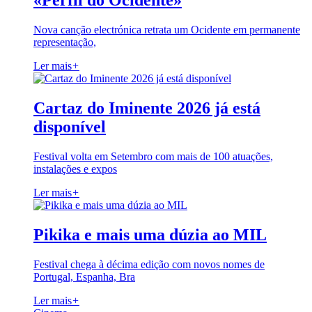
«Perfil do Ocidente»
Nova canção electrónica retrata um Ocidente em permanente
representação,
Ler mais
+
Cartaz do Iminente 2026 já está
disponível
Festival volta em Setembro com mais de 100 atuações,
instalações e expos
Ler mais
+
Pikika e mais uma dúzia ao MIL
Festival chega à décima edição com novos nomes de
Portugal, Espanha, Bra
Ler mais
+