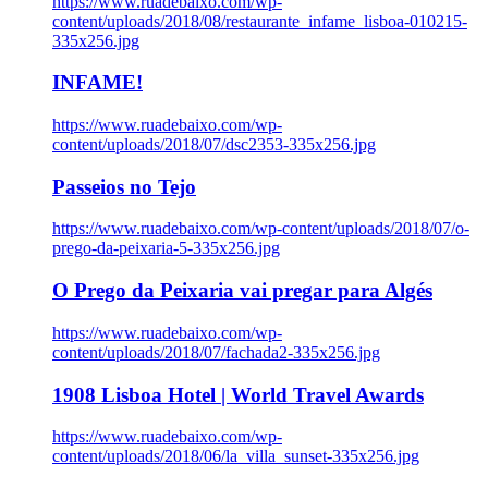
https://www.ruadebaixo.com/wp-
content/uploads/2018/08/restaurante_infame_lisboa-010215-
335x256.jpg
INFAME!
https://www.ruadebaixo.com/wp-
content/uploads/2018/07/dsc2353-335x256.jpg
Passeios no Tejo
https://www.ruadebaixo.com/wp-content/uploads/2018/07/o-
prego-da-peixaria-5-335x256.jpg
O Prego da Peixaria vai pregar para Algés
https://www.ruadebaixo.com/wp-
content/uploads/2018/07/fachada2-335x256.jpg
1908 Lisboa Hotel | World Travel Awards
https://www.ruadebaixo.com/wp-
content/uploads/2018/06/la_villa_sunset-335x256.jpg