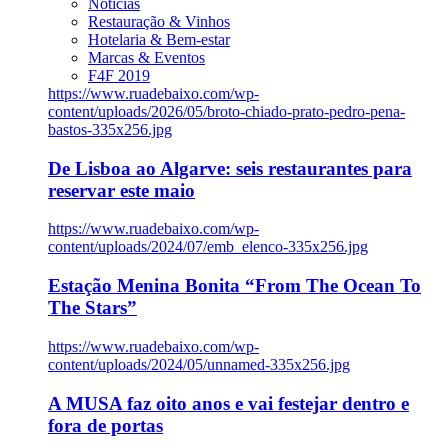
Notícias
Restauração & Vinhos
Hotelaria & Bem-estar
Marcas & Eventos
F4F 2019
https://www.ruadebaixo.com/wp-
content/uploads/2026/05/broto-chiado-prato-pedro-pena-
bastos-335x256.jpg
De Lisboa ao Algarve: seis restaurantes para
reservar este maio
https://www.ruadebaixo.com/wp-
content/uploads/2024/07/emb_elenco-335x256.jpg
Estação Menina Bonita “From The Ocean To
The Stars”
https://www.ruadebaixo.com/wp-
content/uploads/2024/05/unnamed-335x256.jpg
A MUSA faz oito anos e vai festejar dentro e
fora de portas