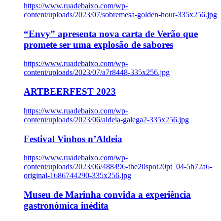
https://www.ruadebaixo.com/wp-
content/uploads/2023/07/sobremesa-golden-hour-335x256.jpg
“Envy” apresenta nova carta de Verão que
promete ser uma explosão de sabores
https://www.ruadebaixo.com/wp-
content/uploads/2023/07/a7r8448-335x256.jpg
ARTBEERFEST 2023
https://www.ruadebaixo.com/wp-
content/uploads/2023/06/aldeia-galega2-335x256.jpg
Festival Vinhos n’Aldeia
https://www.ruadebaixo.com/wp-
content/uploads/2023/06/488496-the20spot20pt_04-5b72a6-
original-1686744290-335x256.jpg
Museu de Marinha convida a experiência
gastronómica inédita