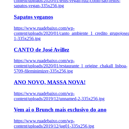
content/uploads/2020/01/tenis-vegan-rutz-como-sao-feitos-
sapatos-vegan-335x256.jpg
Sapatos veganos
https://www.ruadebaixo.com/wp-
content/uploads/2020/01/canto_ambiente_1_credito_grupojosea
1-335x256.jpg
CANTO de José Avillez
https://www.ruadebaixo.com/wp-
content/uploads/2020/01/restaurante_l_origine_chakall_lisboa-
5709-fileminimizer-335x256.jpg
ANO NOVO, MASSA NOVA!
https://www.ruadebaixo.com/wp-
content/uploads/2019/12/unnamed-2-335x256.jpg
Vem ai o Brunch mais exclusivo do ano
https://www.ruadebaixo.com/wp-
content/uploads/2019/12/jag01-335x256.jpg