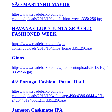
SÃO MARTINHO MAYOR
https://www.ruadebaixo.com/wp-
content/uploads/2018/10/old_fashion_week-335x256.jpg
HAVANA CLUB 7 JUNTA-SE À OLD
FASHIONED WEEK
https://www.ruadebaixo.com/wp-
content/uploads/2018/10/ginos_home-335x256.jpg
Ginos
https://www.ruadebaixo.com/wp-content/uploads/2018/10/pf-
335x256.jpg
43º Portugal Fashion | Porto | Dia 1
https://www.ruadebaixo.com/wp-
content/uploads/2018/10/webimage-490c4386-0d44-42f1-
a4d04431a48dc1211-335x256.jpg
Jameson Caskmates IPA