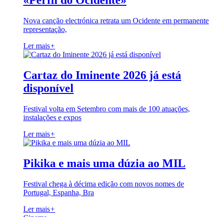
«Perfil do Ocidente»
Nova canção electrónica retrata um Ocidente em permanente
representação,
Ler mais
+
Cartaz do Iminente 2026 já está
disponível
Festival volta em Setembro com mais de 100 atuações,
instalações e expos
Ler mais
+
Pikika e mais uma dúzia ao MIL
Festival chega à décima edição com novos nomes de
Portugal, Espanha, Bra
Ler mais
+