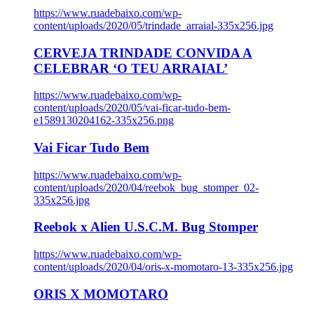
https://www.ruadebaixo.com/wp-
content/uploads/2020/05/trindade_arraial-335x256.jpg
CERVEJA TRINDADE CONVIDA A
CELEBRAR ‘O TEU ARRAIAL’
https://www.ruadebaixo.com/wp-
content/uploads/2020/05/vai-ficar-tudo-bem-
e1589130204162-335x256.png
Vai Ficar Tudo Bem
https://www.ruadebaixo.com/wp-
content/uploads/2020/04/reebok_bug_stomper_02-
335x256.jpg
Reebok x Alien U.S.C.M. Bug Stomper
https://www.ruadebaixo.com/wp-
content/uploads/2020/04/oris-x-momotaro-13-335x256.jpg
ORIS X MOMOTARO