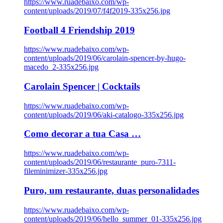
https://www.ruadebaixo.com/wp-
content/uploads/2019/07/f4f2019-335x256.jpg
Football 4 Friendship 2019
https://www.ruadebaixo.com/wp-
content/uploads/2019/06/carolain-spencer-by-hugo-
macedo_2-335x256.jpg
Carolain Spencer | Cocktails
https://www.ruadebaixo.com/wp-
content/uploads/2019/06/aki-catalogo-335x256.jpg
Como decorar a tua Casa …
https://www.ruadebaixo.com/wp-
content/uploads/2019/06/restaurante_puro-7311-
fileminimizer-335x256.jpg
Puro, um restaurante, duas personalidades
https://www.ruadebaixo.com/wp-
content/uploads/2019/06/hello_summer_01-335x256.jpg