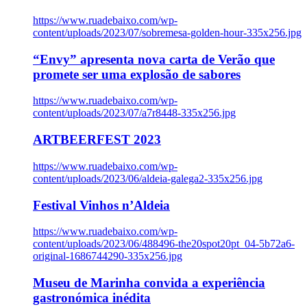
https://www.ruadebaixo.com/wp-
content/uploads/2023/07/sobremesa-golden-hour-335x256.jpg
“Envy” apresenta nova carta de Verão que
promete ser uma explosão de sabores
https://www.ruadebaixo.com/wp-
content/uploads/2023/07/a7r8448-335x256.jpg
ARTBEERFEST 2023
https://www.ruadebaixo.com/wp-
content/uploads/2023/06/aldeia-galega2-335x256.jpg
Festival Vinhos n’Aldeia
https://www.ruadebaixo.com/wp-
content/uploads/2023/06/488496-the20spot20pt_04-5b72a6-
original-1686744290-335x256.jpg
Museu de Marinha convida a experiência
gastronómica inédita