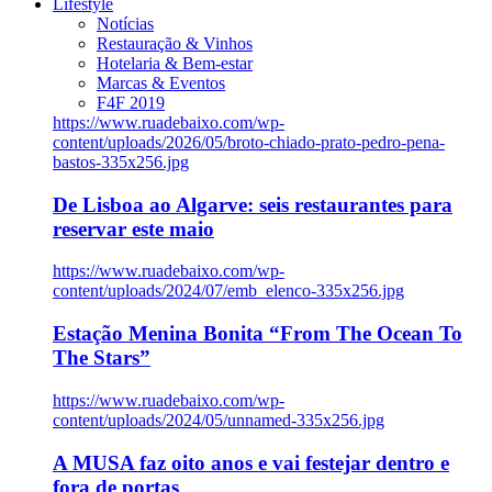
Lifestyle
Notícias
Restauração & Vinhos
Hotelaria & Bem-estar
Marcas & Eventos
F4F 2019
https://www.ruadebaixo.com/wp-
content/uploads/2026/05/broto-chiado-prato-pedro-pena-
bastos-335x256.jpg
De Lisboa ao Algarve: seis restaurantes para
reservar este maio
https://www.ruadebaixo.com/wp-
content/uploads/2024/07/emb_elenco-335x256.jpg
Estação Menina Bonita “From The Ocean To
The Stars”
https://www.ruadebaixo.com/wp-
content/uploads/2024/05/unnamed-335x256.jpg
A MUSA faz oito anos e vai festejar dentro e
fora de portas