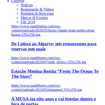
Lifestyle
Notícias
Restauração & Vinhos
Hotelaria & Bem-estar
Marcas & Eventos
F4F 2019
https://www.ruadebaixo.com/wp-
content/uploads/2026/05/broto-chiado-prato-pedro-pena-
bastos-335x256.jpg
De Lisboa ao Algarve: seis restaurantes para
reservar este maio
https://www.ruadebaixo.com/wp-
content/uploads/2024/07/emb_elenco-335x256.jpg
Estação Menina Bonita “From The Ocean To
The Stars”
https://www.ruadebaixo.com/wp-
content/uploads/2024/05/unnamed-335x256.jpg
A MUSA faz oito anos e vai festejar dentro e
fora de portas