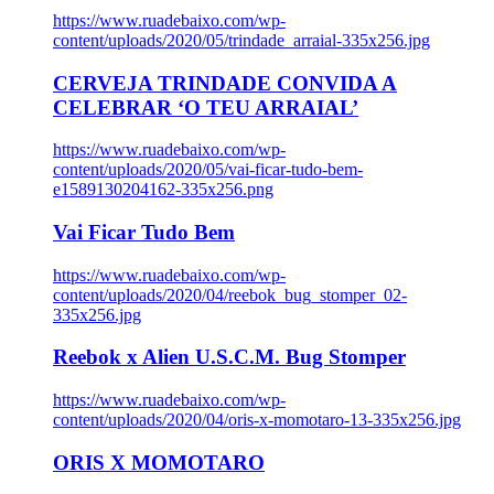
https://www.ruadebaixo.com/wp-
content/uploads/2020/05/trindade_arraial-335x256.jpg
CERVEJA TRINDADE CONVIDA A
CELEBRAR ‘O TEU ARRAIAL’
https://www.ruadebaixo.com/wp-
content/uploads/2020/05/vai-ficar-tudo-bem-
e1589130204162-335x256.png
Vai Ficar Tudo Bem
https://www.ruadebaixo.com/wp-
content/uploads/2020/04/reebok_bug_stomper_02-
335x256.jpg
Reebok x Alien U.S.C.M. Bug Stomper
https://www.ruadebaixo.com/wp-
content/uploads/2020/04/oris-x-momotaro-13-335x256.jpg
ORIS X MOMOTARO