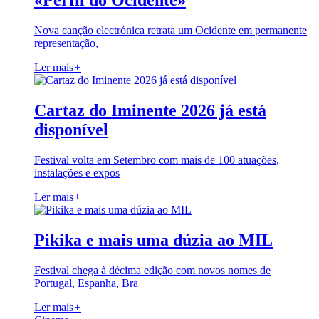
«Perfil do Ocidente»
Nova canção electrónica retrata um Ocidente em permanente
representação,
Ler mais
+
Cartaz do Iminente 2026 já está
disponível
Festival volta em Setembro com mais de 100 atuações,
instalações e expos
Ler mais
+
Pikika e mais uma dúzia ao MIL
Festival chega à décima edição com novos nomes de
Portugal, Espanha, Bra
Ler mais
+