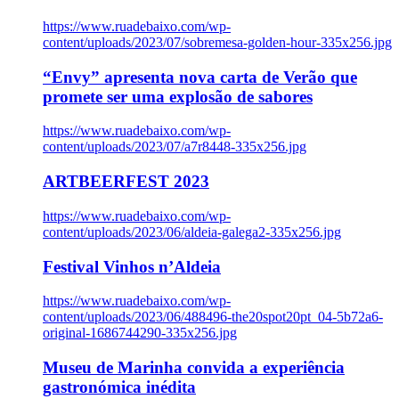
https://www.ruadebaixo.com/wp-
content/uploads/2023/07/sobremesa-golden-hour-335x256.jpg
“Envy” apresenta nova carta de Verão que
promete ser uma explosão de sabores
https://www.ruadebaixo.com/wp-
content/uploads/2023/07/a7r8448-335x256.jpg
ARTBEERFEST 2023
https://www.ruadebaixo.com/wp-
content/uploads/2023/06/aldeia-galega2-335x256.jpg
Festival Vinhos n’Aldeia
https://www.ruadebaixo.com/wp-
content/uploads/2023/06/488496-the20spot20pt_04-5b72a6-
original-1686744290-335x256.jpg
Museu de Marinha convida a experiência
gastronómica inédita