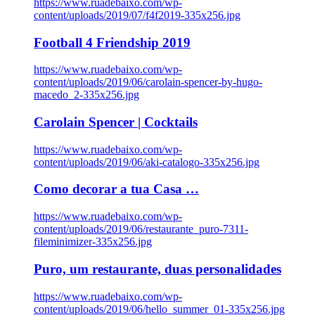
https://www.ruadebaixo.com/wp-
content/uploads/2019/07/f4f2019-335x256.jpg
Football 4 Friendship 2019
https://www.ruadebaixo.com/wp-
content/uploads/2019/06/carolain-spencer-by-hugo-
macedo_2-335x256.jpg
Carolain Spencer | Cocktails
https://www.ruadebaixo.com/wp-
content/uploads/2019/06/aki-catalogo-335x256.jpg
Como decorar a tua Casa …
https://www.ruadebaixo.com/wp-
content/uploads/2019/06/restaurante_puro-7311-
fileminimizer-335x256.jpg
Puro, um restaurante, duas personalidades
https://www.ruadebaixo.com/wp-
content/uploads/2019/06/hello_summer_01-335x256.jpg