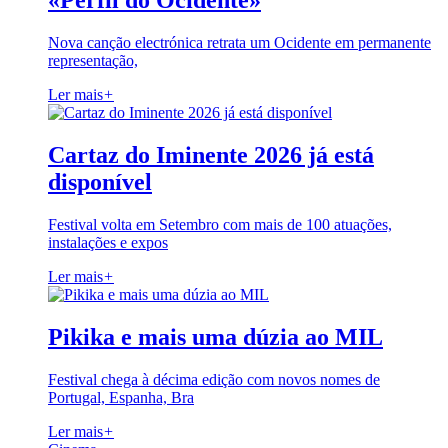
«Perfil do Ocidente»
Nova canção electrónica retrata um Ocidente em permanente
representação,
Ler mais
+
Cartaz do Iminente 2026 já está
disponível
Festival volta em Setembro com mais de 100 atuações,
instalações e expos
Ler mais
+
Pikika e mais uma dúzia ao MIL
Festival chega à décima edição com novos nomes de
Portugal, Espanha, Bra
Ler mais
+