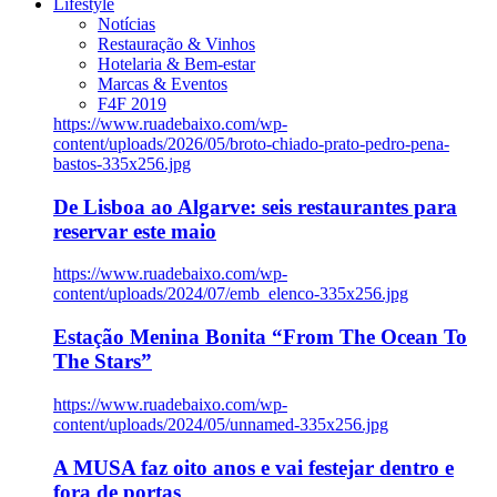
Lifestyle
Notícias
Restauração & Vinhos
Hotelaria & Bem-estar
Marcas & Eventos
F4F 2019
https://www.ruadebaixo.com/wp-
content/uploads/2026/05/broto-chiado-prato-pedro-pena-
bastos-335x256.jpg
De Lisboa ao Algarve: seis restaurantes para
reservar este maio
https://www.ruadebaixo.com/wp-
content/uploads/2024/07/emb_elenco-335x256.jpg
Estação Menina Bonita “From The Ocean To
The Stars”
https://www.ruadebaixo.com/wp-
content/uploads/2024/05/unnamed-335x256.jpg
A MUSA faz oito anos e vai festejar dentro e
fora de portas