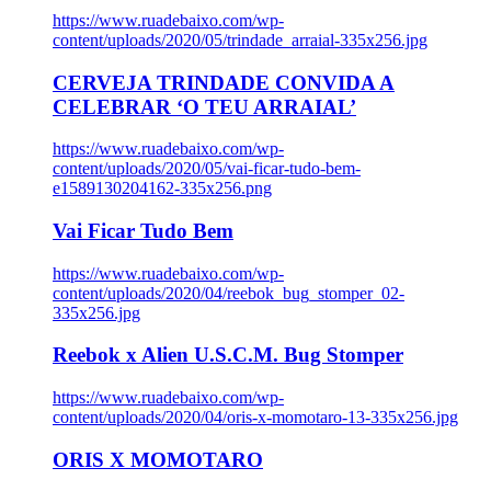
https://www.ruadebaixo.com/wp-
content/uploads/2020/05/trindade_arraial-335x256.jpg
CERVEJA TRINDADE CONVIDA A
CELEBRAR ‘O TEU ARRAIAL’
https://www.ruadebaixo.com/wp-
content/uploads/2020/05/vai-ficar-tudo-bem-
e1589130204162-335x256.png
Vai Ficar Tudo Bem
https://www.ruadebaixo.com/wp-
content/uploads/2020/04/reebok_bug_stomper_02-
335x256.jpg
Reebok x Alien U.S.C.M. Bug Stomper
https://www.ruadebaixo.com/wp-
content/uploads/2020/04/oris-x-momotaro-13-335x256.jpg
ORIS X MOMOTARO