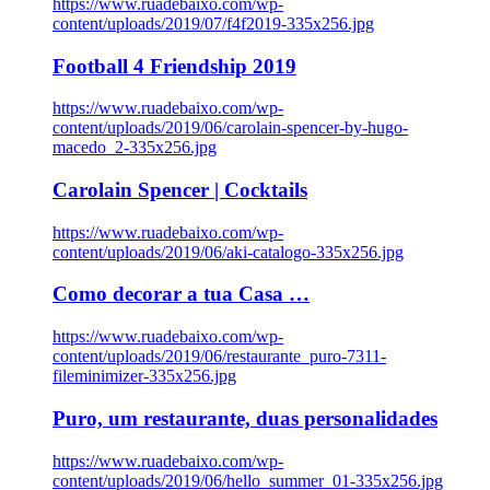
https://www.ruadebaixo.com/wp-
content/uploads/2019/07/f4f2019-335x256.jpg
Football 4 Friendship 2019
https://www.ruadebaixo.com/wp-
content/uploads/2019/06/carolain-spencer-by-hugo-
macedo_2-335x256.jpg
Carolain Spencer | Cocktails
https://www.ruadebaixo.com/wp-
content/uploads/2019/06/aki-catalogo-335x256.jpg
Como decorar a tua Casa …
https://www.ruadebaixo.com/wp-
content/uploads/2019/06/restaurante_puro-7311-
fileminimizer-335x256.jpg
Puro, um restaurante, duas personalidades
https://www.ruadebaixo.com/wp-
content/uploads/2019/06/hello_summer_01-335x256.jpg