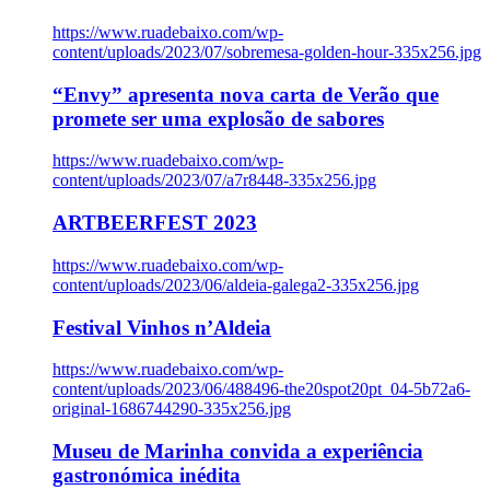
https://www.ruadebaixo.com/wp-
content/uploads/2023/07/sobremesa-golden-hour-335x256.jpg
“Envy” apresenta nova carta de Verão que
promete ser uma explosão de sabores
https://www.ruadebaixo.com/wp-
content/uploads/2023/07/a7r8448-335x256.jpg
ARTBEERFEST 2023
https://www.ruadebaixo.com/wp-
content/uploads/2023/06/aldeia-galega2-335x256.jpg
Festival Vinhos n’Aldeia
https://www.ruadebaixo.com/wp-
content/uploads/2023/06/488496-the20spot20pt_04-5b72a6-
original-1686744290-335x256.jpg
Museu de Marinha convida a experiência
gastronómica inédita