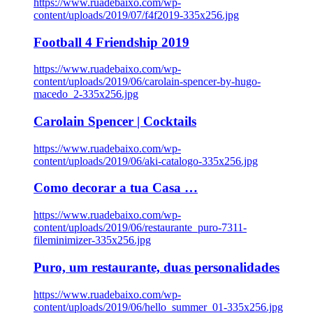
https://www.ruadebaixo.com/wp-
content/uploads/2019/07/f4f2019-335x256.jpg
Football 4 Friendship 2019
https://www.ruadebaixo.com/wp-
content/uploads/2019/06/carolain-spencer-by-hugo-
macedo_2-335x256.jpg
Carolain Spencer | Cocktails
https://www.ruadebaixo.com/wp-
content/uploads/2019/06/aki-catalogo-335x256.jpg
Como decorar a tua Casa …
https://www.ruadebaixo.com/wp-
content/uploads/2019/06/restaurante_puro-7311-
fileminimizer-335x256.jpg
Puro, um restaurante, duas personalidades
https://www.ruadebaixo.com/wp-
content/uploads/2019/06/hello_summer_01-335x256.jpg