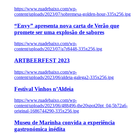
https://www.ruadebaixo.com/wp-
content/uploads/2023/07/sobremesa-golden-hour-335x256.jpg
“Envy” apresenta nova carta de Verão que
promete ser uma explosão de sabores
https://www.ruadebaixo.com/wp-
content/uploads/2023/07/a7r8448-335x256.jpg
ARTBEERFEST 2023
https://www.ruadebaixo.com/wp-
content/uploads/2023/06/aldeia-galega2-335x256.jpg
Festival Vinhos n’Aldeia
https://www.ruadebaixo.com/wp-
content/uploads/2023/06/488496-the20spot20pt_04-5b72a6-
original-1686744290-335x256.jpg
Museu de Marinha convida a experiência
gastronómica inédita