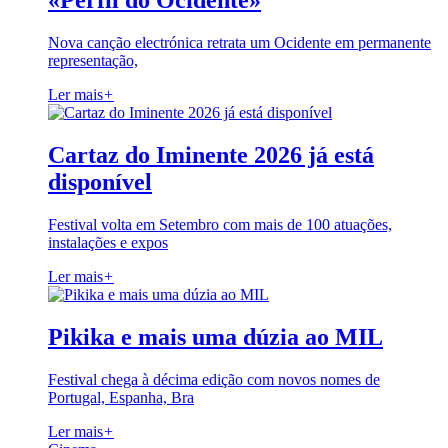
«Perfil do Ocidente»
Nova canção electrónica retrata um Ocidente em permanente
representação,
Ler mais
+
Cartaz do Iminente 2026 já está
disponível
Festival volta em Setembro com mais de 100 atuações,
instalações e expos
Ler mais
+
Pikika e mais uma dúzia ao MIL
Festival chega à décima edição com novos nomes de
Portugal, Espanha, Bra
Ler mais
+