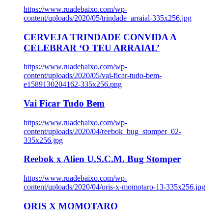
https://www.ruadebaixo.com/wp-
content/uploads/2020/05/trindade_arraial-335x256.jpg
CERVEJA TRINDADE CONVIDA A
CELEBRAR ‘O TEU ARRAIAL’
https://www.ruadebaixo.com/wp-
content/uploads/2020/05/vai-ficar-tudo-bem-
e1589130204162-335x256.png
Vai Ficar Tudo Bem
https://www.ruadebaixo.com/wp-
content/uploads/2020/04/reebok_bug_stomper_02-
335x256.jpg
Reebok x Alien U.S.C.M. Bug Stomper
https://www.ruadebaixo.com/wp-
content/uploads/2020/04/oris-x-momotaro-13-335x256.jpg
ORIS X MOMOTARO