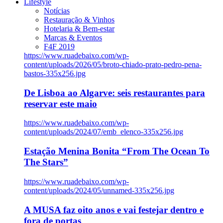
Lifestyle
Notícias
Restauração & Vinhos
Hotelaria & Bem-estar
Marcas & Eventos
F4F 2019
https://www.ruadebaixo.com/wp-
content/uploads/2026/05/broto-chiado-prato-pedro-pena-
bastos-335x256.jpg
De Lisboa ao Algarve: seis restaurantes para
reservar este maio
https://www.ruadebaixo.com/wp-
content/uploads/2024/07/emb_elenco-335x256.jpg
Estação Menina Bonita “From The Ocean To
The Stars”
https://www.ruadebaixo.com/wp-
content/uploads/2024/05/unnamed-335x256.jpg
A MUSA faz oito anos e vai festejar dentro e
fora de portas