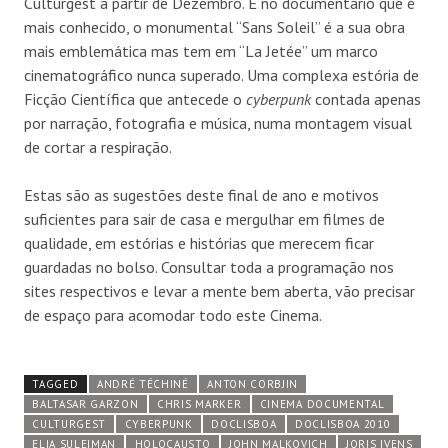
Culturgest a partir de Dezembro. É no documentário que é
mais conhecido, o monumental “Sans Soleil” é a sua obra
mais emblemática mas tem em “La Jetée” um marco
cinematográfico nunca superado. Uma complexa estória de
Ficção Científica que antecede o
cyberpunk
contada apenas
por narração, fotografia e música, numa montagem visual
de cortar a respiração.
Estas são as sugestões deste final de ano e motivos
suficientes para sair de casa e mergulhar em filmes de
qualidade, em estórias e histórias que merecem ficar
guardadas no bolso. Consultar toda a programação nos
sites respectivos e levar a mente bem aberta, vão precisar
de espaço para acomodar todo este Cinema.
TAGGED
ANDRÉ TÉCHINÉ
ANTON CORBJIN
BALTASAR GARZON
CHRIS MARKER
CINEMA DOCUMENTAL
CULTURGEST
CYBERPUNK
DOCLISBOA
DOCLISBOA 2010
ELIA SULEIMAN
HOLOCAUSTO
JOHN MALKOVICH
JORIS IVENS