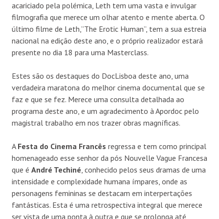
acariciado pela polémica, Leth tem uma vasta e invulgar
filmografia que merece um olhar atento e mente aberta. O
último filme de Leth,”The Erotic Human”, tem a sua estreia
nacional na edição deste ano, e o próprio realizador estará
presente no dia 18 para uma Masterclass.
Estes são os destaques do DocLisboa deste ano, uma
verdadeira maratona do melhor cinema documental que se
faz e que se fez. Merece uma consulta detalhada ao
programa deste ano, e um agradecimento à Apordoc pelo
magistral trabalho em nos trazer obras magníficas.
A
Festa do Cinema Francês
regressa e tem como principal
homenageado esse senhor da pós Nouvelle Vague Francesa
que é
André Techiné
, conhecido pelos seus dramas de uma
intensidade e complexidade humana ímpares, onde as
personagens femininas se destacam em interpertações
fantásticas. Esta é uma retrospectiva integral que merece
ser vista de uma ponta à outra e que se prolonga até