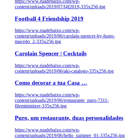
https://www.ruadebaixo.com/wp-
content/uploads/2019/07/f4f2019-335x256.jpg
Football 4 Friendship 2019
https://www.ruadebaixo.com/wp-
content/uploads/2019/06/carolain-spencer-by-hugo-
macedo_2-335x256.jpg
Carolain Spencer | Cocktails
https://www.ruadebaixo.com/wp-
content/uploads/2019/06/aki-catalogo-335x256.jpg
Como decorar a tua Casa …
https://www.ruadebaixo.com/wp-
content/uploads/2019/06/restaurante_puro-7311-
fileminimizer-335x256.jpg
Puro, um restaurante, duas personalidades
https://www.ruadebaixo.com/wp-
content/uploads/2019/06/hello_summer_01-335x256.jpg