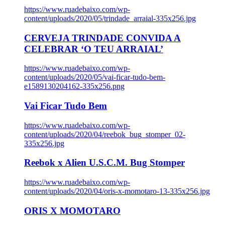
https://www.ruadebaixo.com/wp-
content/uploads/2020/05/trindade_arraial-335x256.jpg
CERVEJA TRINDADE CONVIDA A
CELEBRAR ‘O TEU ARRAIAL’
https://www.ruadebaixo.com/wp-
content/uploads/2020/05/vai-ficar-tudo-bem-
e1589130204162-335x256.png
Vai Ficar Tudo Bem
https://www.ruadebaixo.com/wp-
content/uploads/2020/04/reebok_bug_stomper_02-
335x256.jpg
Reebok x Alien U.S.C.M. Bug Stomper
https://www.ruadebaixo.com/wp-
content/uploads/2020/04/oris-x-momotaro-13-335x256.jpg
ORIS X MOMOTARO