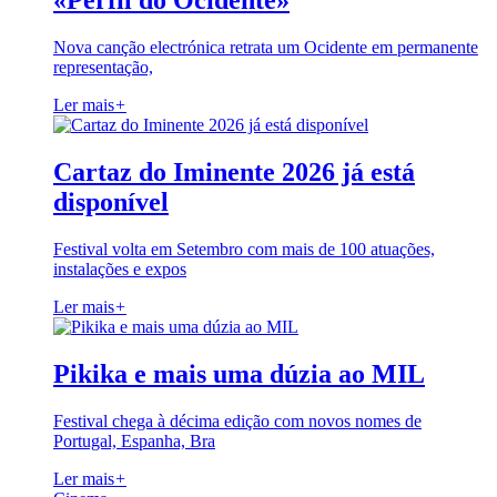
«Perfil do Ocidente»
Nova canção electrónica retrata um Ocidente em permanente
representação,
Ler mais
+
Cartaz do Iminente 2026 já está
disponível
Festival volta em Setembro com mais de 100 atuações,
instalações e expos
Ler mais
+
Pikika e mais uma dúzia ao MIL
Festival chega à décima edição com novos nomes de
Portugal, Espanha, Bra
Ler mais
+