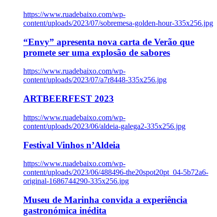
https://www.ruadebaixo.com/wp-
content/uploads/2023/07/sobremesa-golden-hour-335x256.jpg
“Envy” apresenta nova carta de Verão que
promete ser uma explosão de sabores
https://www.ruadebaixo.com/wp-
content/uploads/2023/07/a7r8448-335x256.jpg
ARTBEERFEST 2023
https://www.ruadebaixo.com/wp-
content/uploads/2023/06/aldeia-galega2-335x256.jpg
Festival Vinhos n’Aldeia
https://www.ruadebaixo.com/wp-
content/uploads/2023/06/488496-the20spot20pt_04-5b72a6-
original-1686744290-335x256.jpg
Museu de Marinha convida a experiência
gastronómica inédita