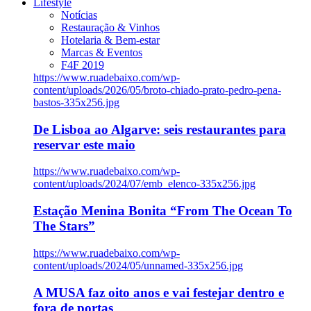
Lifestyle
Notícias
Restauração & Vinhos
Hotelaria & Bem-estar
Marcas & Eventos
F4F 2019
https://www.ruadebaixo.com/wp-
content/uploads/2026/05/broto-chiado-prato-pedro-pena-
bastos-335x256.jpg
De Lisboa ao Algarve: seis restaurantes para
reservar este maio
https://www.ruadebaixo.com/wp-
content/uploads/2024/07/emb_elenco-335x256.jpg
Estação Menina Bonita “From The Ocean To
The Stars”
https://www.ruadebaixo.com/wp-
content/uploads/2024/05/unnamed-335x256.jpg
A MUSA faz oito anos e vai festejar dentro e
fora de portas