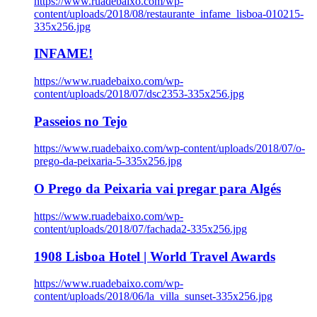
https://www.ruadebaixo.com/wp-
content/uploads/2018/08/restaurante_infame_lisboa-010215-
335x256.jpg
INFAME!
https://www.ruadebaixo.com/wp-
content/uploads/2018/07/dsc2353-335x256.jpg
Passeios no Tejo
https://www.ruadebaixo.com/wp-content/uploads/2018/07/o-
prego-da-peixaria-5-335x256.jpg
O Prego da Peixaria vai pregar para Algés
https://www.ruadebaixo.com/wp-
content/uploads/2018/07/fachada2-335x256.jpg
1908 Lisboa Hotel | World Travel Awards
https://www.ruadebaixo.com/wp-
content/uploads/2018/06/la_villa_sunset-335x256.jpg