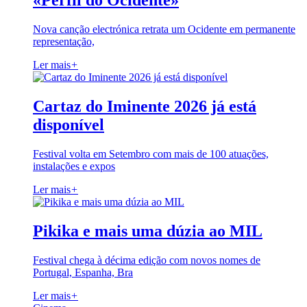
«Perfil do Ocidente»
Nova canção electrónica retrata um Ocidente em permanente
representação,
Ler mais
+
Cartaz do Iminente 2026 já está
disponível
Festival volta em Setembro com mais de 100 atuações,
instalações e expos
Ler mais
+
Pikika e mais uma dúzia ao MIL
Festival chega à décima edição com novos nomes de
Portugal, Espanha, Bra
Ler mais
+