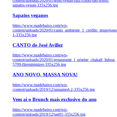
content/uploads/2020/01/tenis-vegan-rutz-como-sao-feitos-
sapatos-vegan-335x256.jpg
Sapatos veganos
https://www.ruadebaixo.com/wp-
content/uploads/2020/01/canto_ambiente_1_credito_grupojosea
1-335x256.jpg
CANTO de José Avillez
https://www.ruadebaixo.com/wp-
content/uploads/2020/01/restaurante_l_origine_chakall_lisboa-
5709-fileminimizer-335x256.jpg
ANO NOVO, MASSA NOVA!
https://www.ruadebaixo.com/wp-
content/uploads/2019/12/unnamed-2-335x256.jpg
Vem ai o Brunch mais exclusivo do ano
https://www.ruadebaixo.com/wp-
content/uploads/2019/12/jag01-335x256.jpg