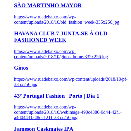
SÃO MARTINHO MAYOR
https://www.ruadebaixo.com/wp-
content/uploads/2018/10/old_fashion_week-335x256.jpg
HAVANA CLUB 7 JUNTA-SE À OLD
FASHIONED WEEK
https://www.ruadebaixo.com/wp-
content/uploads/2018/10/ginos_home-335x256.jpg
Ginos
https://www.ruadebaixo.com/wp-content/uploads/2018/10/pf-
335x256.jpg
43º Portugal Fashion | Porto | Dia 1
https://www.ruadebaixo.com/wp-
content/uploads/2018/10/webimage-490c4386-0d44-42f1-
a4d04431a48dc1211-335x256.jpg
Jameson Caskmates IPA