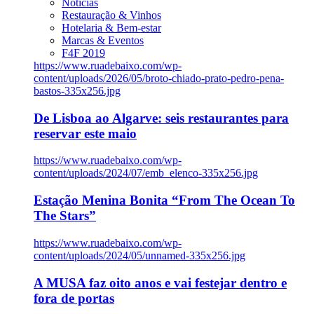
Notícias
Restauração & Vinhos
Hotelaria & Bem-estar
Marcas & Eventos
F4F 2019
https://www.ruadebaixo.com/wp-
content/uploads/2026/05/broto-chiado-prato-pedro-pena-
bastos-335x256.jpg
De Lisboa ao Algarve: seis restaurantes para
reservar este maio
https://www.ruadebaixo.com/wp-
content/uploads/2024/07/emb_elenco-335x256.jpg
Estação Menina Bonita “From The Ocean To
The Stars”
https://www.ruadebaixo.com/wp-
content/uploads/2024/05/unnamed-335x256.jpg
A MUSA faz oito anos e vai festejar dentro e
fora de portas