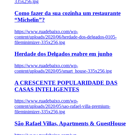
335x256.jpg
Como fazer da sua cozinha um restaurante
“Michelin”?
https://www.ruadebaixo.com/wp-
content/uploads/2020/06/herdade-dos-delgados-0105-
fileminimizer-335x256.jpg
Herdade dos Delgados reabre em junho
https://www.ruadebaixo.com/wp-
content/uploads/2020/05/smart_house-335x256.jpg
A CRESCENTE POPULARIDADE DAS
CASAS INTELIGENTES
https://www.ruadebaixo.com/wp-
content/uploads/2020/05/sao-rafael-villa-premium-
fileminimizer-335x256.jpg
São Rafael Villas, Apartments & GuestHouse