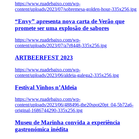
https://www.ruadebaixo.com/wp-
content/uploads/2023/07/sobremesa-golden-hour-335x256.jpg
“Envy” apresenta nova carta de Verão que
promete ser uma explosão de sabores
https://www.ruadebaixo.com/wp-
content/uploads/2023/07/a7r8448-335x256.jpg
ARTBEERFEST 2023
https://www.ruadebaixo.com/wp-
content/uploads/2023/06/aldeia-galega2-335x256.jpg
Festival Vinhos n’Aldeia
https://www.ruadebaixo.com/wp-
content/uploads/2023/06/488496-the20spot20pt_04-5b72a6-
original-1686744290-335x256.jpg
Museu de Marinha convida a experiência
gastronómica inédita