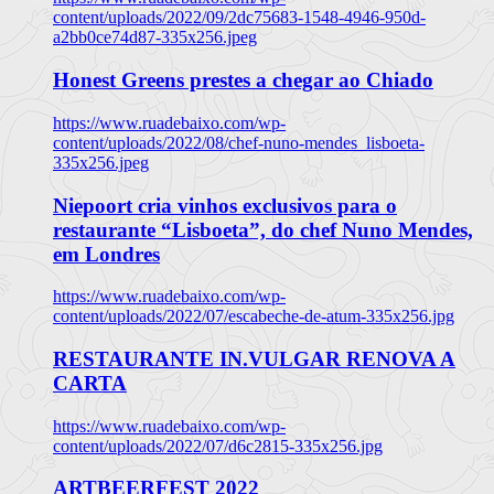
content/uploads/2022/09/2dc75683-1548-4946-950d-
a2bb0ce74d87-335x256.jpeg
Honest Greens prestes a chegar ao Chiado
https://www.ruadebaixo.com/wp-
content/uploads/2022/08/chef-nuno-mendes_lisboeta-
335x256.jpeg
Niepoort cria vinhos exclusivos para o
restaurante “Lisboeta”, do chef Nuno Mendes,
em Londres
https://www.ruadebaixo.com/wp-
content/uploads/2022/07/escabeche-de-atum-335x256.jpg
RESTAURANTE IN.VULGAR RENOVA A
CARTA
https://www.ruadebaixo.com/wp-
content/uploads/2022/07/d6c2815-335x256.jpg
ARTBEERFEST 2022