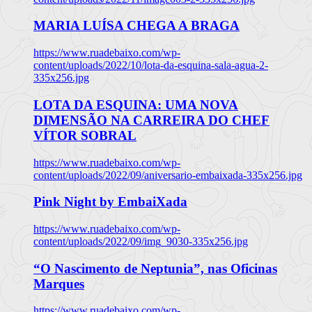
MARIA LUÍSA CHEGA A BRAGA
https://www.ruadebaixo.com/wp-
content/uploads/2022/10/lota-da-esquina-sala-agua-2-
335x256.jpg
LOTA DA ESQUINA: UMA NOVA
DIMENSÃO NA CARREIRA DO CHEF
VÍTOR SOBRAL
https://www.ruadebaixo.com/wp-
content/uploads/2022/09/aniversario-embaixada-335x256.jpg
Pink Night by EmbaiXada
https://www.ruadebaixo.com/wp-
content/uploads/2022/09/img_9030-335x256.jpg
“O Nascimento de Neptunia”, nas Oficinas
Marques
https://www.ruadebaixo.com/wp-