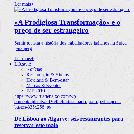
Ler mais
+
«A Prodigiosa Transformação» e o
preço de ser estrangeiro
Samir revisita a história dos trabalhadores italianos na Suíça
para perg
Ler mais
+
Lifestyle
Notícias
Restauração & Vinhos
Hotelaria & Bem-estar
Marcas & Eventos
F4F 2019
https://www.ruadebaixo.com/wp-
content/uploads/2026/05/broto-chiado-prato-pedro-pena-
bastos-335x256.jpg
De Lisboa ao Algarve: seis restaurantes para
reservar este maio