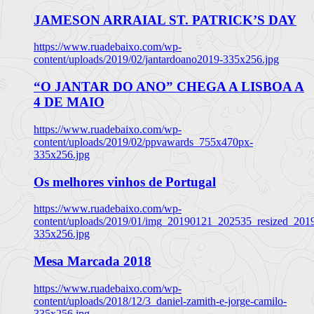
JAMESON ARRAIAL ST. PATRICK’S DAY
https://www.ruadebaixo.com/wp-
content/uploads/2019/02/jantardoano2019-335x256.jpg
“O JANTAR DO ANO” CHEGA A LISBOA A
4 DE MAIO
https://www.ruadebaixo.com/wp-
content/uploads/2019/02/ppvawards_755x470px-
335x256.jpg
Os melhores vinhos de Portugal
https://www.ruadebaixo.com/wp-
content/uploads/2019/01/img_20190121_202535_resized_20
335x256.jpg
Mesa Marcada 2018
https://www.ruadebaixo.com/wp-
content/uploads/2018/12/3_daniel-zamith-e-jorge-camilo-
335x256.jpg