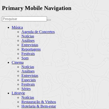
Primary Mobile Navigation
Música
Agenda de Concertos
Notícias
Análises
Entrevistas
Reportagens
Festivais
Som
Cinema
Notícias
Análises
Entrevistas
Especiais
Festivais
Séries
Lifestyle
Notícias
Restauração & Vinhos
Hotelaria & Bem-estar