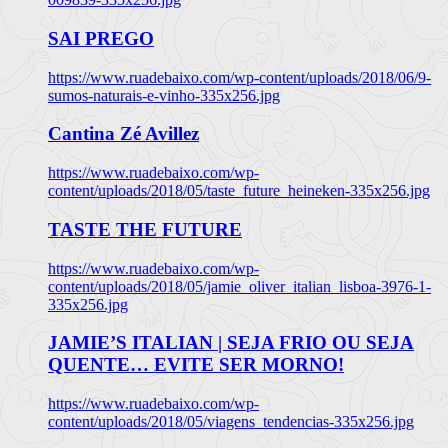
SAI PREGO
https://www.ruadebaixo.com/wp-content/uploads/2018/06/9-
sumos-naturais-e-vinho-335x256.jpg
Cantina Zé Avillez
https://www.ruadebaixo.com/wp-
content/uploads/2018/05/taste_future_heineken-335x256.jpg
TASTE THE FUTURE
https://www.ruadebaixo.com/wp-
content/uploads/2018/05/jamie_oliver_italian_lisboa-3976-1-
335x256.jpg
JAMIE’S ITALIAN | SEJA FRIO OU SEJA
QUENTE… EVITE SER MORNO!
https://www.ruadebaixo.com/wp-
content/uploads/2018/05/viagens_tendencias-335x256.jpg