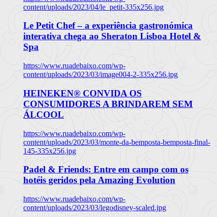
content/uploads/2023/04/le_petit-335x256.jpg
Le Petit Chef – a experiência gastronómica
interativa chega ao Sheraton Lisboa Hotel &
Spa
https://www.ruadebaixo.com/wp-
content/uploads/2023/03/image004-2-335x256.jpg
HEINEKEN® CONVIDA OS
CONSUMIDORES A BRINDAREM SEM
ÁLCOOL
https://www.ruadebaixo.com/wp-
content/uploads/2023/03/monte-da-bemposta-bemposta-final-
145-335x256.jpg
Padel & Friends: Entre em campo com os
hotéis geridos pela Amazing Evolution
https://www.ruadebaixo.com/wp-
content/uploads/2023/03/legodisney-scaled.jpg