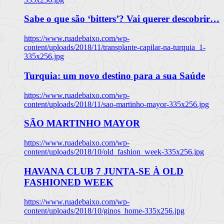
Sabe o que são ‘bitters’? Vai querer descobrir…
https://www.ruadebaixo.com/wp-
content/uploads/2018/11/transplante-capilar-na-turquia_1-
335x256.jpg
Turquia: um novo destino para a sua Saúde
https://www.ruadebaixo.com/wp-
content/uploads/2018/11/sao-martinho-mayor-335x256.jpg
SÃO MARTINHO MAYOR
https://www.ruadebaixo.com/wp-
content/uploads/2018/10/old_fashion_week-335x256.jpg
HAVANA CLUB 7 JUNTA-SE À OLD
FASHIONED WEEK
https://www.ruadebaixo.com/wp-
content/uploads/2018/10/ginos_home-335x256.jpg