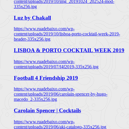
content/uploads/2019/10/img_20191024_202524-mod-
335x256.jpg
Luz by Chakall
https://www.ruadebaixo.com/wp-
content/uploads/2019/10/lisboa-porto-cocktail-week-2019-
header-335x256.jpg
LISBOA & PORTO COCKTAIL WEEK 2019
https://www.ruadebaixo.com/wp-
content/uploads/2019/07/f4f2019-335x256.jpg
Football 4 Friendship 2019
https://www.ruadebaixo.com/wp-
content/uploads/2019/06/carolain-spencer-by-hugo-
macedo_2-335x256.jpg
Carolain Spencer | Cocktails
https://www.ruadebaixo.com/wp-
content/uploads/2019/06/aki-catalogo-335x256.jpg