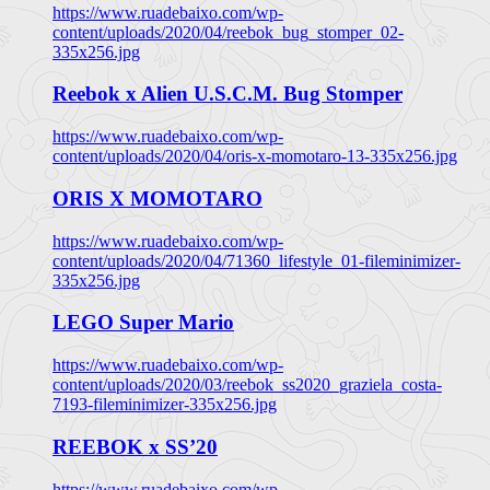
https://www.ruadebaixo.com/wp-
content/uploads/2020/04/reebok_bug_stomper_02-
335x256.jpg
Reebok x Alien U.S.C.M. Bug Stomper
https://www.ruadebaixo.com/wp-
content/uploads/2020/04/oris-x-momotaro-13-335x256.jpg
ORIS X MOMOTARO
https://www.ruadebaixo.com/wp-
content/uploads/2020/04/71360_lifestyle_01-fileminimizer-
335x256.jpg
LEGO Super Mario
https://www.ruadebaixo.com/wp-
content/uploads/2020/03/reebok_ss2020_graziela_costa-
7193-fileminimizer-335x256.jpg
REEBOK x SS’20
https://www.ruadebaixo.com/wp-