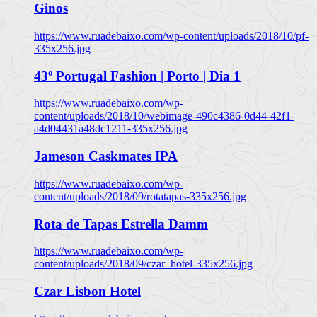
Ginos
https://www.ruadebaixo.com/wp-content/uploads/2018/10/pf-
335x256.jpg
43º Portugal Fashion | Porto | Dia 1
https://www.ruadebaixo.com/wp-
content/uploads/2018/10/webimage-490c4386-0d44-42f1-
a4d04431a48dc1211-335x256.jpg
Jameson Caskmates IPA
https://www.ruadebaixo.com/wp-
content/uploads/2018/09/rotatapas-335x256.jpg
Rota de Tapas Estrella Damm
https://www.ruadebaixo.com/wp-
content/uploads/2018/09/czar_hotel-335x256.jpg
Czar Lisbon Hotel