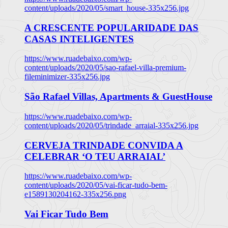
content/uploads/2020/05/smart_house-335x256.jpg
A CRESCENTE POPULARIDADE DAS
CASAS INTELIGENTES
https://www.ruadebaixo.com/wp-
content/uploads/2020/05/sao-rafael-villa-premium-
fileminimizer-335x256.jpg
São Rafael Villas, Apartments & GuestHouse
https://www.ruadebaixo.com/wp-
content/uploads/2020/05/trindade_arraial-335x256.jpg
CERVEJA TRINDADE CONVIDA A
CELEBRAR ‘O TEU ARRAIAL’
https://www.ruadebaixo.com/wp-
content/uploads/2020/05/vai-ficar-tudo-bem-
e1589130204162-335x256.png
Vai Ficar Tudo Bem