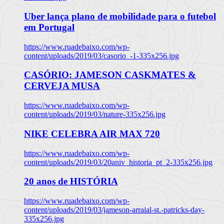
Uber lança plano de mobilidade para o futebol
em Portugal
https://www.ruadebaixo.com/wp-
content/uploads/2019/03/casorio_-1-335x256.jpg
CASÓRIO: JAMESON CASKMATES &
CERVEJA MUSA
https://www.ruadebaixo.com/wp-
content/uploads/2019/03/nature-335x256.jpg
NIKE CELEBRA AIR MAX 720
https://www.ruadebaixo.com/wp-
content/uploads/2019/03/20aniv_historia_pt_2-335x256.jpg
20 anos de HISTÓRIA
https://www.ruadebaixo.com/wp-
content/uploads/2019/03/jameson-arraial-st.-patricks-day-
335x256.jpg