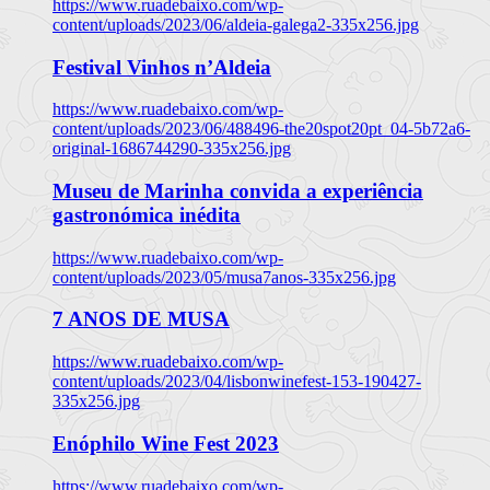
https://www.ruadebaixo.com/wp-
content/uploads/2023/06/aldeia-galega2-335x256.jpg
Festival Vinhos n’Aldeia
https://www.ruadebaixo.com/wp-
content/uploads/2023/06/488496-the20spot20pt_04-5b72a6-
original-1686744290-335x256.jpg
Museu de Marinha convida a experiência
gastronómica inédita
https://www.ruadebaixo.com/wp-
content/uploads/2023/05/musa7anos-335x256.jpg
7 ANOS DE MUSA
https://www.ruadebaixo.com/wp-
content/uploads/2023/04/lisbonwinefest-153-190427-
335x256.jpg
Enóphilo Wine Fest 2023
https://www.ruadebaixo.com/wp-