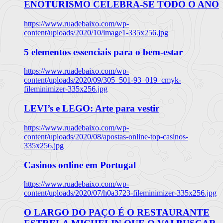
ENOTURISMO CELEBRA-SE TODO O ANO
https://www.ruadebaixo.com/wp-
content/uploads/2020/10/image1-335x256.jpg
5 elementos essenciais para o bem-estar
https://www.ruadebaixo.com/wp-
content/uploads/2020/09/305_501-93_019_cmyk-
fileminimizer-335x256.jpg
LEVI’s e LEGO: Arte para vestir
https://www.ruadebaixo.com/wp-
content/uploads/2020/08/apostas-online-top-casinos-
335x256.jpg
Casinos online em Portugal
https://www.ruadebaixo.com/wp-
content/uploads/2020/07/h0a3723-fileminimizer-335x256.jpg
O LARGO DO PAÇO É O RESTAURANTE