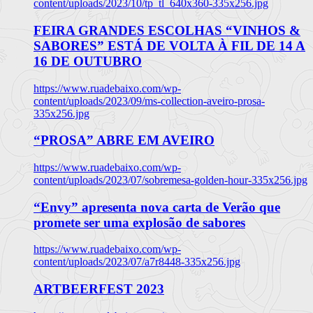
content/uploads/2023/10/tp_tl_640x360-335x256.jpg
FEIRA GRANDES ESCOLHAS “VINHOS &
SABORES” ESTÁ DE VOLTA À FIL DE 14 A
16 DE OUTUBRO
https://www.ruadebaixo.com/wp-
content/uploads/2023/09/ms-collection-aveiro-prosa-
335x256.jpg
“PROSA” ABRE EM AVEIRO
https://www.ruadebaixo.com/wp-
content/uploads/2023/07/sobremesa-golden-hour-335x256.jpg
“Envy” apresenta nova carta de Verão que
promete ser uma explosão de sabores
https://www.ruadebaixo.com/wp-
content/uploads/2023/07/a7r8448-335x256.jpg
ARTBEERFEST 2023