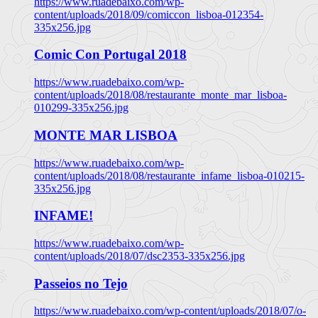
https://www.ruadebaixo.com/wp-
content/uploads/2018/09/comiccon_lisboa-012354-
335x256.jpg
Comic Con Portugal 2018
https://www.ruadebaixo.com/wp-
content/uploads/2018/08/restaurante_monte_mar_lisboa-
010299-335x256.jpg
MONTE MAR LISBOA
https://www.ruadebaixo.com/wp-
content/uploads/2018/08/restaurante_infame_lisboa-010215-
335x256.jpg
INFAME!
https://www.ruadebaixo.com/wp-
content/uploads/2018/07/dsc2353-335x256.jpg
Passeios no Tejo
https://www.ruadebaixo.com/wp-content/uploads/2018/07/o-