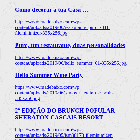
Como decorar a tua Casa …
https://www.ruadebaixo.com/wp-
content/uploads/2019/06/restaurante_puro-7311-
fileminimizer-335x256.jpg
Puro, um restaurante, duas personalidades
https://www.ruadebaixo.com/wp-
content/uploads/2019/06/hello_summer_01-335x256.jpg
Hello Summer Wine Party
https://www.ruadebaixo.com/wp-
content/uploads/2019/06/santos_sheraton_cascais-
335x256.jpg
2ª EDIÇÃO DO BRUNCH POPULAR |
SHERATON CASCAIS RESORT
https://www.ruadebaixo.com/wp-
content/uploads/2019/05/ism38178-fileminimizer-