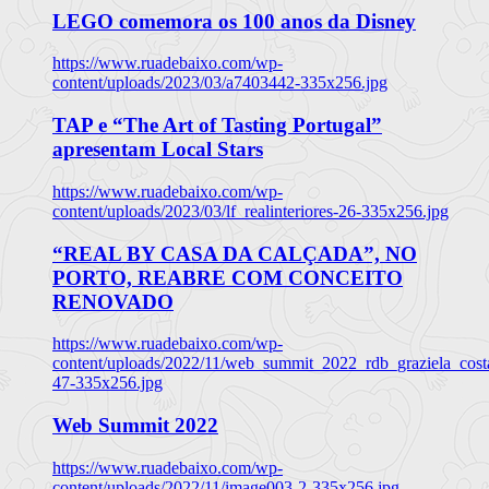
LEGO comemora os 100 anos da Disney
https://www.ruadebaixo.com/wp-
content/uploads/2023/03/a7403442-335x256.jpg
TAP e “The Art of Tasting Portugal”
apresentam Local Stars
https://www.ruadebaixo.com/wp-
content/uploads/2023/03/lf_realinteriores-26-335x256.jpg
“REAL BY CASA DA CALÇADA”, NO
PORTO, REABRE COM CONCEITO
RENOVADO
https://www.ruadebaixo.com/wp-
content/uploads/2022/11/web_summit_2022_rdb_graziela_cost
47-335x256.jpg
Web Summit 2022
https://www.ruadebaixo.com/wp-
content/uploads/2022/11/image003-2-335x256.jpg