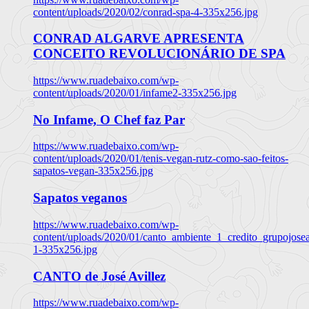
content/uploads/2020/02/conrad-spa-4-335x256.jpg
CONRAD ALGARVE APRESENTA
CONCEITO REVOLUCIONÁRIO DE SPA
https://www.ruadebaixo.com/wp-
content/uploads/2020/01/infame2-335x256.jpg
No Infame, O Chef faz Par
https://www.ruadebaixo.com/wp-
content/uploads/2020/01/tenis-vegan-rutz-como-sao-feitos-
sapatos-vegan-335x256.jpg
Sapatos veganos
https://www.ruadebaixo.com/wp-
content/uploads/2020/01/canto_ambiente_1_credito_grupojosea
1-335x256.jpg
CANTO de José Avillez
https://www.ruadebaixo.com/wp-