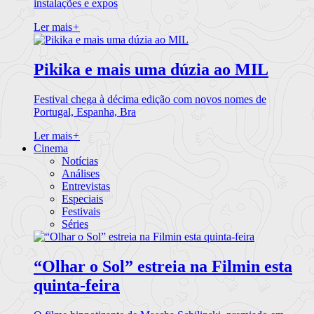
instalações e expos
Ler mais
+
Pikika e mais uma dúzia ao MIL
Festival chega à décima edição com novos nomes de
Portugal, Espanha, Bra
Ler mais
+
Cinema
Notícias
Análises
Entrevistas
Especiais
Festivais
Séries
“Olhar o Sol” estreia na Filmin esta
quinta-feira