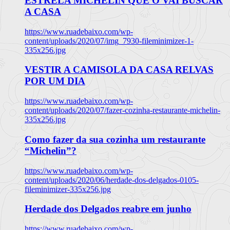
ESTRELA MICHELIN QUE O VAI BUSCAR
A CASA
https://www.ruadebaixo.com/wp-
content/uploads/2020/07/img_7930-fileminimizer-1-
335x256.jpg
VESTIR A CAMISOLA DA CASA RELVAS
POR UM DIA
https://www.ruadebaixo.com/wp-
content/uploads/2020/07/fazer-cozinha-restaurante-michelin-
335x256.jpg
Como fazer da sua cozinha um restaurante
“Michelin”?
https://www.ruadebaixo.com/wp-
content/uploads/2020/06/herdade-dos-delgados-0105-
fileminimizer-335x256.jpg
Herdade dos Delgados reabre em junho
https://www.ruadebaixo.com/wp-