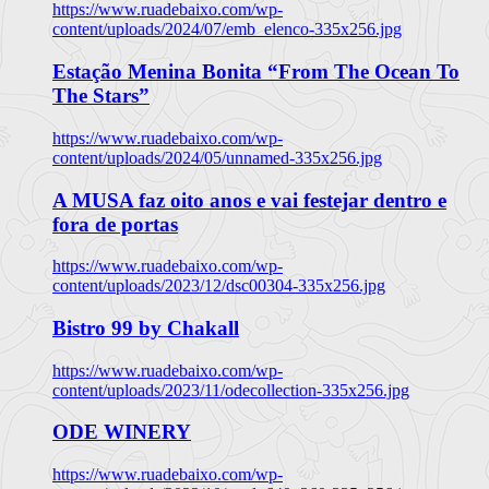
https://www.ruadebaixo.com/wp-
content/uploads/2024/07/emb_elenco-335x256.jpg
Estação Menina Bonita “From The Ocean To
The Stars”
https://www.ruadebaixo.com/wp-
content/uploads/2024/05/unnamed-335x256.jpg
A MUSA faz oito anos e vai festejar dentro e
fora de portas
https://www.ruadebaixo.com/wp-
content/uploads/2023/12/dsc00304-335x256.jpg
Bistro 99 by Chakall
https://www.ruadebaixo.com/wp-
content/uploads/2023/11/odecollection-335x256.jpg
ODE WINERY
https://www.ruadebaixo.com/wp-