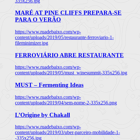
335x256.jpg
MARÉ AT PINE CLIFFS PREPARA-SE
PARA O VERÃO
https://www.ruadebaixo.com/wp-
content/uploads/2019/05/restaurante-ferroviario-1-
fileminimizer.jpg
FERROVIÁRIO ABRE RESTAURANTE
https://www.ruadebaixo.com/wp-
content/uploads/2019/05/must_winesummit-335x256.jpg
MUST – Fermenting Ideas
https://www.ruadebaixo.com/wp-
content/uploads/2019/04/sem-nome-2-335x256.png
L’Origine by Chakall
https://www.ruadebaixo.com/wp-
content/uploads/2019/03/uber-parceiro-mobilidade-1-
-335x256.jpg