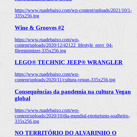
https://www.ruadebaixo.com/wp-content/uploads/2021/10/1-
335x256.jpg
Wine & Grooves #2
https://www.ruadebaixo.com/wp-
content/uploads/2020/12/42122_lifestyle_envr_04-
fileminimizer-335x256.jpg
LEGO® TECHNIC JEEP® WRANGLER
https://www.ruadebaixo.com/wp-
content/uploads/2020/11/cultura-vegan-335x256.jpg
Consequências da pandemia na cultura Vegan
global
https://www.ruadebaixo.com/wp-
content/uploads/2020/10/dia-mundial-enoturismo-soalheiro-
335x256.jpg
NO TERRITÓRIO DO ALVARINHO O