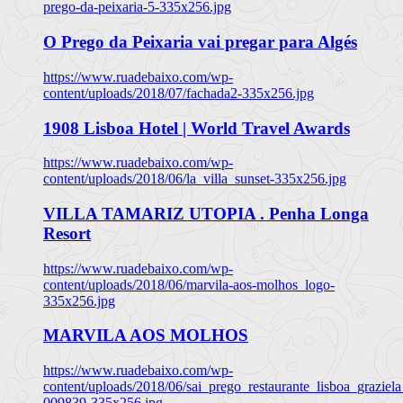
prego-da-peixaria-5-335x256.jpg
O Prego da Peixaria vai pregar para Algés
https://www.ruadebaixo.com/wp-
content/uploads/2018/07/fachada2-335x256.jpg
1908 Lisboa Hotel | World Travel Awards
https://www.ruadebaixo.com/wp-
content/uploads/2018/06/la_villa_sunset-335x256.jpg
VILLA TAMARIZ UTOPIA . Penha Longa
Resort
https://www.ruadebaixo.com/wp-
content/uploads/2018/06/marvila-aos-molhos_logo-
335x256.jpg
MARVILA AOS MOLHOS
https://www.ruadebaixo.com/wp-
content/uploads/2018/06/sai_prego_restaurante_lisboa_graziela
009839-335x256.jpg