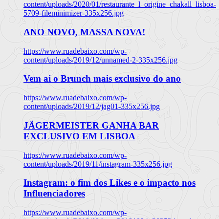
content/uploads/2020/01/restaurante_l_origine_chakall_lisboa-
5709-fileminimizer-335x256.jpg
ANO NOVO, MASSA NOVA!
https://www.ruadebaixo.com/wp-
content/uploads/2019/12/unnamed-2-335x256.jpg
Vem ai o Brunch mais exclusivo do ano
https://www.ruadebaixo.com/wp-
content/uploads/2019/12/jag01-335x256.jpg
JÄGERMEISTER GANHA BAR
EXCLUSIVO EM LISBOA
https://www.ruadebaixo.com/wp-
content/uploads/2019/11/instagram-335x256.jpg
Instagram: o fim dos Likes e o impacto nos
Influenciadores
https://www.ruadebaixo.com/wp-