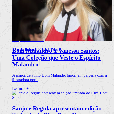
Modalisboa Kiss | Dia 3
Bom Malandro x Vanessa Santos:
Uma Coleção que Veste o Espírito
Malandro
A marca de vinho Bom Malandro lança, em parceria com a
ilustradora portu
Ler mais
+
Sanjo e Regula apresentam edição