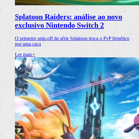
Splatoon Raiders: análise ao novo
exclusivo Nintendo Switch 2
O primeiro spin-off da série Splatoon troca o PvP frenético
por uma caça
Ler mais
+