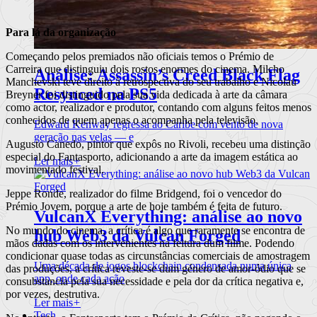
Para lá da organização
Começando pelos premiados não oficiais temos o Prémio de
Carreira que distinguiu dois rostos enormes do cinema. Milcho
Análise: Assassin’s Creed Black Flag
Manchevski teve direito à retrospectiva do seu trabalho e Nicolau
Resynced na PS5
Breyner foi distinguido pela sua vida dedicada à arte da câmara
como actor, realizador e produtor, contando com alguns feitos menos
conhecidos de quem apenas o acompanha pela televisão.
Edward Kenway regressa ao Caribe com vento de nova
geração nas velas — e
Augusto Canedo, pintor que expôs no Rivoli, recebeu uma distinção
especial do Fantasporto, adicionando a arte da imagem estática ao
Ler mais
+
movimentado festival.
Jeppe Ronde, realizador do filme Bridgend, foi o vencedor do
Prémio Jovem, porque a arte de hoje também é feita de futuro.
VulcanX Everything: análise ao novo
No mundo do cinema, a crítica é algo que raramente se encontra de
hub Web3 da Vulcan Forged
mãos dadas com os intervenientes na feitura dum filme. Podendo
condicionar quase todas as circunstâncias comerciais de amostragem
Uma década de jogos blockchain condensada numa única
das produções, a crítica reveste-se dum género de amor-ódio que se
app, onde cada ação
consubstancia pela sua necessidade e pela dor da crítica negativa e,
por vezes, destrutiva.
Ler mais
+
Tech