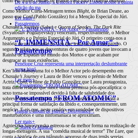
como em outros, nomes de grande valia para o cinema mundial.
De 4 a 6 de Junho, a Unicorn Factory Lisboa acolhe a quinta
edição do ma
Como Melhor Curta-Metragem temos
Blight
, de Brian Deane, ao
passo que
Cord
(Pablo González) foi a Menção Especial do Júri.
Ler mais
+
Passatempos
Chasuke’s Journey
(Sabu) e
Queen of Spades. The Dark Rite
(Svyatoslav Pogdayevskiy) venceram, respectivamente, o Melhor
Argumento e o Prémio Especial do Júri. O primeiro conta-nos a
“L´IMMENSITÀ – Por Amor” –
história de um habitante do Céu que tenta salvar a sua paixão. O
Passatempo
segundo relata-nos as desventuras de quatro jovens que invocam a
Rainha de Espadas do mundo dos Mortos e que acabam por
desgraçar as suas existências.
Penélope Cruz representa uma interpretação deslumbrante
numa histó
Ken’Ichi Matsuyama foi o Melhor Actor pelo desempenho em
Chasuke’s Journey
e Laura de Bóer venceu o prémio de Melhor
Ler mais
+
Actriz.
Cord
, o filme de Pablo González que Laura protagoniza,
trata duma relação que nasce duma premissa pós-apocalíptica: o
sexo torna-se impossível devido à falta de salubridade dos
Passatempo “FROM ATOMIC”
sobreviventes do subsolo, pelo que a masturbação se torna a
principal forma de satisfação da líbido e, consequentemente, um
negócio. E eis que, neste cenário, um vendedor de dispositivos
Ganha o álbum de estreia "Deliverance".
masturbatórios e uma ninfomaníaca se aproximam.
Ler mais
+
Agnieszka Smoczynska estreou-se da melhor forma na realização de
longas-metragens. A sua “comédia musical de terror”
The Lure
, que
conta a história de um triângulo amoroso de duas irmãs sereias