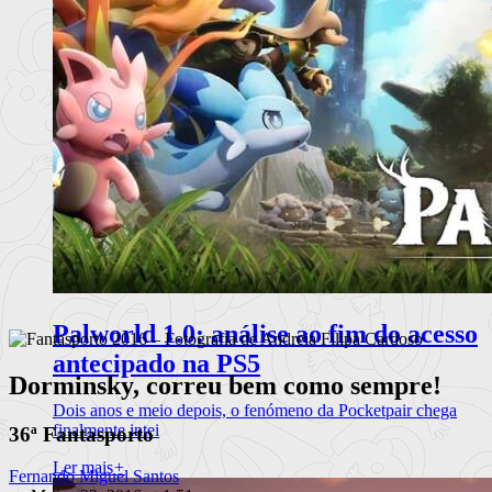
Palworld 1.0: análise ao fim do acesso
antecipado na PS5
Dorminsky, correu bem como sempre!
Dois anos e meio depois, o fenómeno da Pocketpair chega
finalmente intei
36ª Fantasporto
Ler mais
+
Fernando Miguel Santos