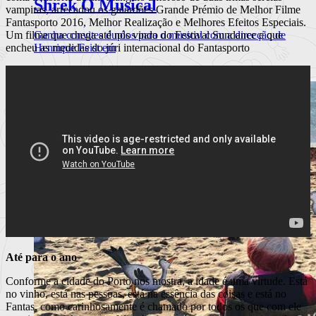
Shrek O Musical
vampiras, arrecadou os galardões Grande Prémio de Melhor Filme
Fantasporto 2016, Melhor Realização e Melhores Efeitos Especiais.
Ganha convites duplos para o musical com a direcção de
Um filme que chega até nós vindo do Festival Sundance e que
Henrique Feist em
encheu as medidas do júri internacional do Fantasporto
Ler mais
+
Até para o ano
Conforme a cidade do Porto nos mostra, a idade é uma virtude. Está
no vinho, está nas pessoas, está na essência das coisas e está no
Fantas, como carinhosamente é chamado por todos os que com ele