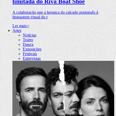
limitada do Riva Boat Shoe
A colaboração une a herança do calçado português à
linguagem visual do r
Ler mais
+
Artes
Notícias
Teatro
Dança
Exposições
Festivais
Entrevistas