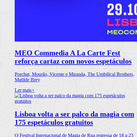
MEO Commedia A La Carte Fest
reforça cartaz com novos espetáculos
Porchat, Mourão, Vicente e Miranda, The Umbilical Brothers,
Matilde Brey
Ler mais
+
Lisboa volta a ser palco da magia com
175 espetáculos gratuitos
O Festival Internacional de Magia de Rua regressa de 18 a 23