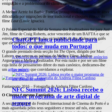
emigração e a problemática do clima extremo.
A Melhor Actriz foi Barbie Forteza, protagonista da história de amor
dificultada por migrações de teor tradicional e choques étnicos do
filme
Laut
(Louie Ignacio).
O Prémio Especial do Júri da Semana dos Realizadores foi para
Just
Jim
, filme de Craig Roberts, actor vencedor de um BAFTA e que se
ChatGPT lança publicidade para
estreia com esta narrativa das vicissitudes de um adolescente galês
que ele próprio protagoniza.
todos: o que muda em Portugal
O grande premiado desta secção foi
The Open
, dirigido por Marc
Lahore, que venceu os prémios de Melhor Filme, Melhor
A OpenAI abriu em maio de 2026 o seu sistema de anúncios
Argumento e Melhor Realizador. Por esta razão e por ser um filme
a pequenas e mé
cuja linha de pensamento difere do mais canónico, dedicamos-lhe
um
artigo próprio
que convidamos a explorar.
Ler mais
+
Fantasporto 2016 – Fotografia de Andreia Filipa Cardoso
NFC Summit 2026: Lisboa recebe o
O Cinema é mesmo Fantástico
maior programa de arte digital de
sempre
A secção principal do Festival Internacional de Cinema do Porto é a
mais aguardada pelos seus seguidores e trouxe até nós, este ano