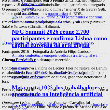
No entanto, o Fantasporto tem o Prémio da Crítica, não negando o
Smartphones
espaço vital desta, mas atribuindo-lhe um lugar próprio e integrado.
Gadgets
O premiado nesta categoria foi o filme
Prisioner X
de Gaurav Seth,
Notícias
sobre o qual nos debruçamos
noutro artigo
da RDB.
Em
ex-aequo
, eleitos pelo público do Fantas,
I Am Hero
(Shinsuke
Sato) e
Sensoria
(Christian Hallman).
NFC Summit 2026 reúne 2.700
participantes e confirma Lisboa como
capital europeia da arte digital
Fantasporto 2016 – Fotografia de Andreia Filipa Cardoso
A maior conferência europeia dedicada à arte digital e à
cultura Web3 tr
Cinema Português e o destaque merecido
Ler mais
+
Conforme nos prova a vitória de Leonor Teles no festival de Berlim
e a abertura do Fantas com Gelo, dos Galvão Teles (pai e filho), o
cinema português está em maré de subida, ganhando notoriedade lá
fora.
Meta corta 10% dos trabalhadores e
Por isso, não seria de descurar, mais uma vez, no Fantasporto, com a
aposta tudo na inteligência artificial
sua secção exclusiva.
Quarto em Lisboa
, realizado por Francisco Carvalho, foi
A gigante tecnológica vai dispensar milhares de funcionários e
considerado o Melhor Filme, ficando o prémio de Melhor Escola de
reagrupar