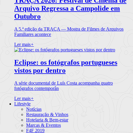
TRAÇA 2026: Festival de Cinema de
Arquivo Regressa a Campolide em
Outubro
A 5.ª edição da TRAÇA — Mostra de Filmes de Arquivos
Familiares acontece
Ler mais
+
Eclipse: os fotógrafos portugueses
vistos por dentro
A série documental de Luís Costa acompanha quatro
fotógrafos contemporân
Ler mais
+
Lifestyle
Notícias
Restauração & Vinhos
Hotelaria & Bem-estar
Marcas & Eventos
F4F 2019