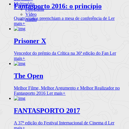
Multimédia
Fantasporto 2016: o princípio
Fotografia
Vídeo
Quatro rostos preenchiam a mesa de conferência de
Ler
Audio
mais
+
Prisoner X
Vencedor do prémio da Crítica na 36ª edição do Fan
Ler
mais
+
The Open
Melhor Filme, Melhor Argumento e Melhor Realizador no
Fantasporto 2016
Ler mais
+
FANTASPORTO 2017
A 37ª edição do Festival Internacional de Cinema d
Ler
mais
+