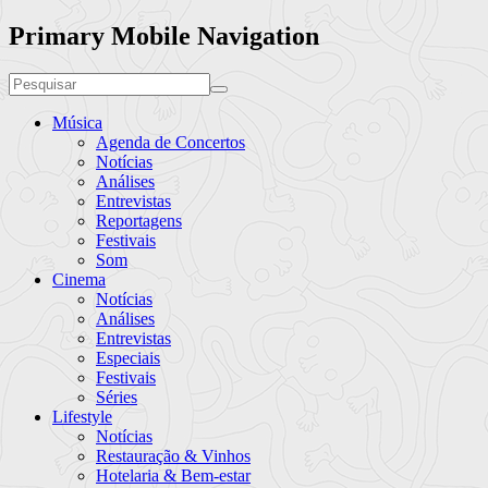
Primary Mobile Navigation
Música
Agenda de Concertos
Notícias
Análises
Entrevistas
Reportagens
Festivais
Som
Cinema
Notícias
Análises
Entrevistas
Especiais
Festivais
Séries
Lifestyle
Notícias
Restauração & Vinhos
Hotelaria & Bem-estar