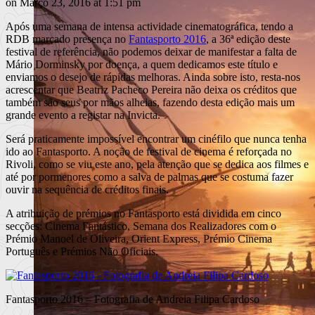
on Março 23, 2016 at 1:51 pm
Após uma semana de intensa actividade cinematográfica, tendo a
RDB marcado presença no
Fantasporto 2016
, a 36ª edição deste
festival de referência, não podemos deixar de manifestar a falta de
Mário Dorminsky por doença, a quem dedicamos este título e
enviamos o desejo de rápidas melhoras. Ainda sobre isto, resta-nos
acrescentar que Beatriz Pacheco Pereira não deixa os créditos que
também são seus por mãos alheias, fazendo desta edição mais um
grande evento a registar na Invicta.
Será praticamente impossível encontrar um cinéfilo que nunca tenha
ido ao Fantasporto. A noção de festival de cinema é reforçada no
Rivoli, como se viu este ano, pela atenção que se dedica aos filmes e
até por pormenores como a salva de palmas que se costuma fazer
ouvir na sequência de créditos finais.
A atribuição de prémios no Fantasporto está dividida em cinco
secções: Cinema Fantástico, Semana dos Realizadores com o
Prémio Manoel de Oliveira, Orient Express, Prémio Cinema
Português e Prémios Não Oficiais.
Fantasporto 2016 – Fotografia de Andreia Filipa Cardoso