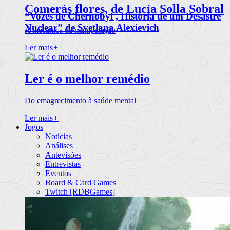
Comerás flores, de Lucía Solla Sobral
“Vozes de Chernobyl , História de um Desastre
Nuclear” de Svetlana Alexievich
A mecânica da manipulação
Ler mais
+
Ler é o melhor remédio
Do emagrecimento à saúde mental
Ler mais
+
Jogos
Notícias
Análises
Antevisões
Entrevistas
Eventos
Board & Card Games
Twitch [RDBGames]