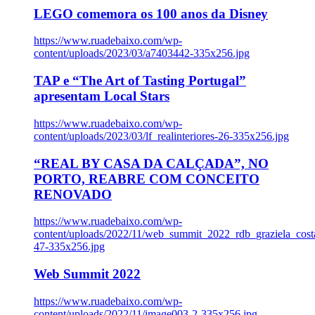
LEGO comemora os 100 anos da Disney
https://www.ruadebaixo.com/wp-
content/uploads/2023/03/a7403442-335x256.jpg
TAP e “The Art of Tasting Portugal”
apresentam Local Stars
https://www.ruadebaixo.com/wp-
content/uploads/2023/03/lf_realinteriores-26-335x256.jpg
“REAL BY CASA DA CALÇADA”, NO
PORTO, REABRE COM CONCEITO
RENOVADO
https://www.ruadebaixo.com/wp-
content/uploads/2022/11/web_summit_2022_rdb_graziela_cost
47-335x256.jpg
Web Summit 2022
https://www.ruadebaixo.com/wp-
content/uploads/2022/11/image003-2-335x256.jpg