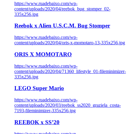
https://www.ruadebaixo.com/wp-
content/uploads/2020/04/reebok_bug_stomper_02-
335x256.jpg
Reebok x Alien U.S.C.M. Bug Stomper
https://www.ruadebaixo.com/wp-
content/uploads/2020/04/oris-x-momotaro-13-335x256.jpg
ORIS X MOMOTARO
https://www.ruadebaixo.com/wp-
content/uploads/2020/04/71360_lifestyle_01-fileminimizer-
335x256.jpg
LEGO Super Mario
https://www.ruadebaixo.com/wp-
content/uploads/2020/03/reebok_ss2020_graziela_costa-
7193-fileminimizer-335x256.jpg
REEBOK x SS’20
https://www.ruadebaixo.com/wp-