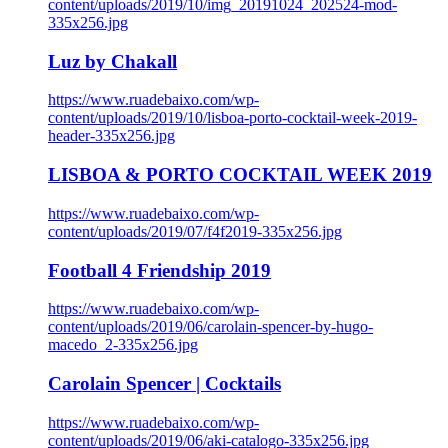
content/uploads/2019/10/img_20191024_202524-mod-
335x256.jpg
Luz by Chakall
https://www.ruadebaixo.com/wp-
content/uploads/2019/10/lisboa-porto-cocktail-week-2019-
header-335x256.jpg
LISBOA & PORTO COCKTAIL WEEK 2019
https://www.ruadebaixo.com/wp-
content/uploads/2019/07/f4f2019-335x256.jpg
Football 4 Friendship 2019
https://www.ruadebaixo.com/wp-
content/uploads/2019/06/carolain-spencer-by-hugo-
macedo_2-335x256.jpg
Carolain Spencer | Cocktails
https://www.ruadebaixo.com/wp-
content/uploads/2019/06/aki-catalogo-335x256.jpg