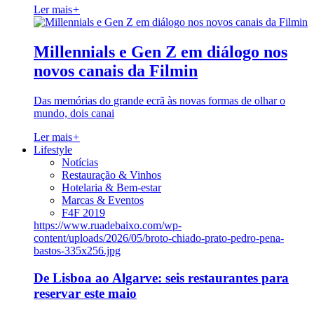
Ler mais
+
Millennials e Gen Z em diálogo nos
novos canais da Filmin
Das memórias do grande ecrã às novas formas de olhar o
mundo, dois canai
Ler mais
+
Lifestyle
Notícias
Restauração & Vinhos
Hotelaria & Bem-estar
Marcas & Eventos
F4F 2019
https://www.ruadebaixo.com/wp-
content/uploads/2026/05/broto-chiado-prato-pedro-pena-
bastos-335x256.jpg
De Lisboa ao Algarve: seis restaurantes para
reservar este maio