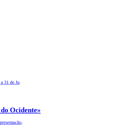
 a 31 de Ju
 do Ocidente»
presentação,