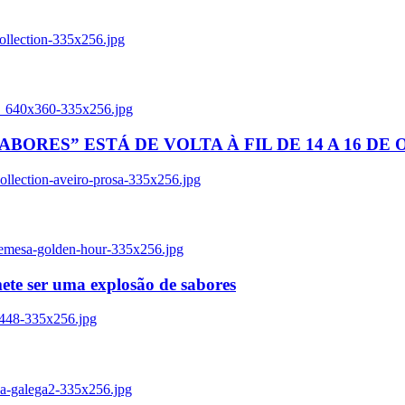
ollection-335x256.jpg
tl_640x360-335x256.jpg
BORES” ESTÁ DE VOLTA À FIL DE 14 A 16 DE
llection-aveiro-prosa-335x256.jpg
remesa-golden-hour-335x256.jpg
ete ser uma explosão de sabores
8448-335x256.jpg
ia-galega2-335x256.jpg