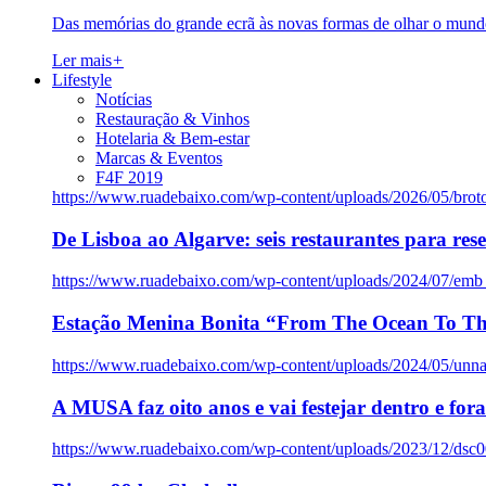
Das memórias do grande ecrã às novas formas de olhar o mundo
Ler mais
+
Lifestyle
Notícias
Restauração & Vinhos
Hotelaria & Bem-estar
Marcas & Eventos
F4F 2019
https://www.ruadebaixo.com/wp-content/uploads/2026/05/brot
De Lisboa ao Algarve: seis restaurantes para res
https://www.ruadebaixo.com/wp-content/uploads/2024/07/emb
Estação Menina Bonita “From The Ocean To Th
https://www.ruadebaixo.com/wp-content/uploads/2024/05/un
A MUSA faz oito anos e vai festejar dentro e fora
https://www.ruadebaixo.com/wp-content/uploads/2023/12/dsc