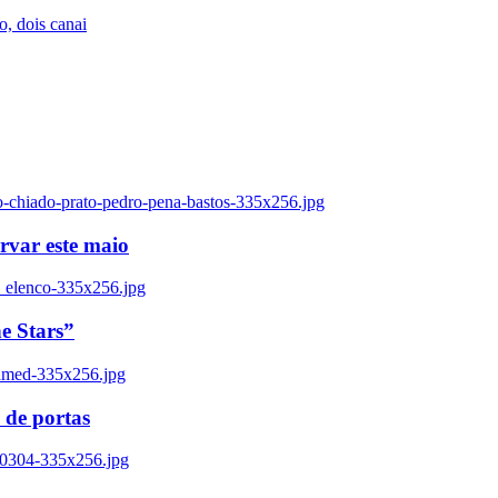
, dois canai
o-chiado-prato-pedro-pena-bastos-335x256.jpg
ervar este maio
_elenco-335x256.jpg
e Stars”
named-335x256.jpg
 de portas
00304-335x256.jpg