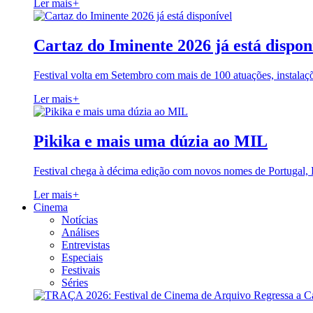
Ler mais
+
Cartaz do Iminente 2026 já está dispon
Festival volta em Setembro com mais de 100 atuações, instalaç
Ler mais
+
Pikika e mais uma dúzia ao MIL
Festival chega à décima edição com novos nomes de Portugal,
Ler mais
+
Cinema
Notícias
Análises
Entrevistas
Especiais
Festivais
Séries