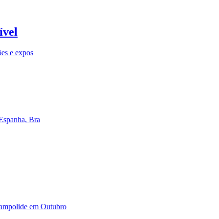
ível
ões e expos
 Espanha, Bra