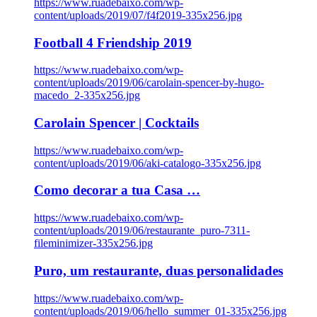
https://www.ruadebaixo.com/wp-
content/uploads/2019/07/f4f2019-335x256.jpg
Football 4 Friendship 2019
https://www.ruadebaixo.com/wp-
content/uploads/2019/06/carolain-spencer-by-hugo-
macedo_2-335x256.jpg
Carolain Spencer | Cocktails
https://www.ruadebaixo.com/wp-
content/uploads/2019/06/aki-catalogo-335x256.jpg
Como decorar a tua Casa …
https://www.ruadebaixo.com/wp-
content/uploads/2019/06/restaurante_puro-7311-
fileminimizer-335x256.jpg
Puro, um restaurante, duas personalidades
https://www.ruadebaixo.com/wp-
content/uploads/2019/06/hello_summer_01-335x256.jpg