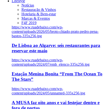
Lifestyle
Notícias
Restauração & Vinhos
Hotelaria & Bem-estar
Marcas & Eventos
F4F 2019
https://www.ruadebaixo.com/wp-
content/uploads/2026/05/broto-chiado-prato-pedro-pena-
bastos-335x256.jpg
De Lisboa ao Algarve: seis restaurantes para
reservar este maio
https://www.ruadebaixo.com/wp-
content/uploads/2024/07/emb_elenco-335x256.jpg
Estação Menina Bonita “From The Ocean To
The Stars”
https://www.ruadebaixo.com/wp-
content/uploads/2024/05/unnamed-335x256.jpg
A MUSA faz oito anos e vai festejar dentro e
fora de portas