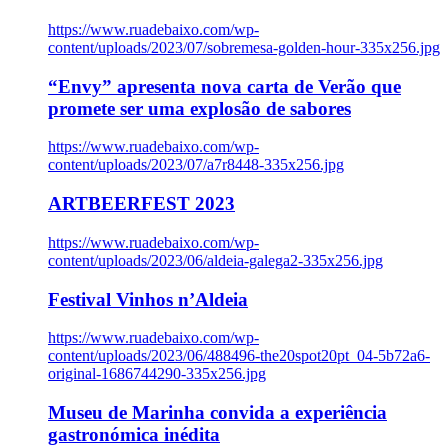
https://www.ruadebaixo.com/wp-
content/uploads/2023/07/sobremesa-golden-hour-335x256.jpg
“Envy” apresenta nova carta de Verão que
promete ser uma explosão de sabores
https://www.ruadebaixo.com/wp-
content/uploads/2023/07/a7r8448-335x256.jpg
ARTBEERFEST 2023
https://www.ruadebaixo.com/wp-
content/uploads/2023/06/aldeia-galega2-335x256.jpg
Festival Vinhos n’Aldeia
https://www.ruadebaixo.com/wp-
content/uploads/2023/06/488496-the20spot20pt_04-5b72a6-
original-1686744290-335x256.jpg
Museu de Marinha convida a experiência
gastronómica inédita