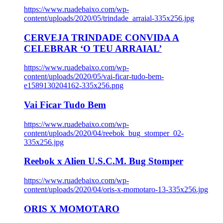
https://www.ruadebaixo.com/wp-
content/uploads/2020/05/trindade_arraial-335x256.jpg
CERVEJA TRINDADE CONVIDA A
CELEBRAR ‘O TEU ARRAIAL’
https://www.ruadebaixo.com/wp-
content/uploads/2020/05/vai-ficar-tudo-bem-
e1589130204162-335x256.png
Vai Ficar Tudo Bem
https://www.ruadebaixo.com/wp-
content/uploads/2020/04/reebok_bug_stomper_02-
335x256.jpg
Reebok x Alien U.S.C.M. Bug Stomper
https://www.ruadebaixo.com/wp-
content/uploads/2020/04/oris-x-momotaro-13-335x256.jpg
ORIS X MOMOTARO