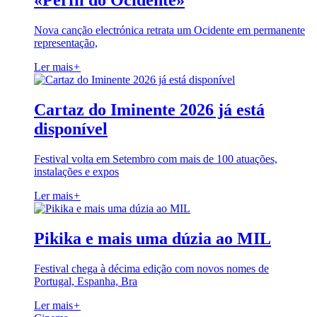
«Perfil do Ocidente»
Nova canção electrónica retrata um Ocidente em permanente
representação,
Ler mais
+
Cartaz do Iminente 2026 já está
disponível
Festival volta em Setembro com mais de 100 atuações,
instalações e expos
Ler mais
+
Pikika e mais uma dúzia ao MIL
Festival chega à décima edição com novos nomes de
Portugal, Espanha, Bra
Ler mais
+