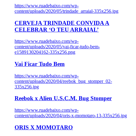
https://www.ruadebaixo.com/wp-
content/uploads/2020/05/trindade_arraial-335x256.jpg
CERVEJA TRINDADE CONVIDA A
CELEBRAR ‘O TEU ARRAIAL’
https://www.ruadebaixo.com/wp-
content/uploads/2020/05/vai-ficar-tudo-bem-
e1589130204162-335x256.png
Vai Ficar Tudo Bem
https://www.ruadebaixo.com/wp-
content/uploads/2020/04/reebok_bug_stomper_02-
335x256.jpg
Reebok x Alien U.S.C.M. Bug Stomper
https://www.ruadebaixo.com/wp-
content/uploads/2020/04/oris-x-momotaro-13-335x256.jpg
ORIS X MOMOTARO