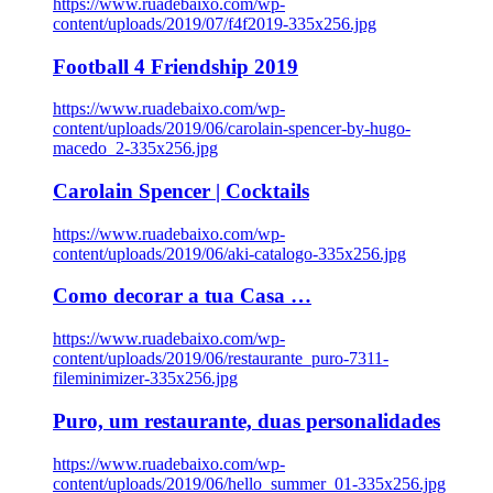
https://www.ruadebaixo.com/wp-
content/uploads/2019/07/f4f2019-335x256.jpg
Football 4 Friendship 2019
https://www.ruadebaixo.com/wp-
content/uploads/2019/06/carolain-spencer-by-hugo-
macedo_2-335x256.jpg
Carolain Spencer | Cocktails
https://www.ruadebaixo.com/wp-
content/uploads/2019/06/aki-catalogo-335x256.jpg
Como decorar a tua Casa …
https://www.ruadebaixo.com/wp-
content/uploads/2019/06/restaurante_puro-7311-
fileminimizer-335x256.jpg
Puro, um restaurante, duas personalidades
https://www.ruadebaixo.com/wp-
content/uploads/2019/06/hello_summer_01-335x256.jpg