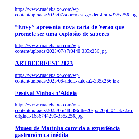
https://www.ruadebaixo.com/wp-
content/uploads/2023/07/sobremesa-golden-hour-335x256.jpg
“Envy” apresenta nova carta de Verão que
promete ser uma explosão de sabores
https://www.ruadebaixo.com/wp-
content/uploads/2023/07/a7r8448-335x256.jpg
ARTBEERFEST 2023
https://www.ruadebaixo.com/wp-
content/uploads/2023/06/aldeia-galega2-335x256.jpg
Festival Vinhos n’Aldeia
https://www.ruadebaixo.com/wp-
content/uploads/2023/06/488496-the20spot20pt_04-5b72a6-
original-1686744290-335x256.jpg
Museu de Marinha convida a experiência
gastronómica inédita