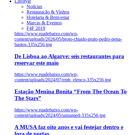
Lifestyle
Notícias
Restauração & Vinhos
Hotelaria & Bem-estar
Marcas & Eventos
F4F 2019
https://www.ruadebaixo.com/wp-
content/uploads/2026/05/broto-chiado-prato-pedro-pena-
bastos-335x256.jpg
De Lisboa ao Algarve: seis restaurantes para
reservar este maio
https://www.ruadebaixo.com/wp-
content/uploads/2024/07/emb_elenco-335x256.jpg
Estação Menina Bonita “From The Ocean To
The Stars”
https://www.ruadebaixo.com/wp-
content/uploads/2024/05/unnamed-335x256.jpg
A MUSA faz oito anos e vai festejar dentro e
fora de portas