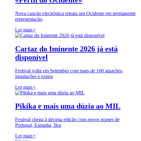
«Perfil do Ocidente»
Nova canção electrónica retrata um Ocidente em permanente
representação,
Ler mais
+
Cartaz do Iminente 2026 já está
disponível
Festival volta em Setembro com mais de 100 atuações,
instalações e expos
Ler mais
+
Pikika e mais uma dúzia ao MIL
Festival chega à décima edição com novos nomes de
Portugal, Espanha, Bra
Ler mais
+