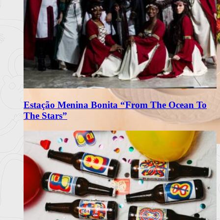
Estação Menina Bonita “From The Ocean To
The Stars”
Matriarca Renova Carta de Verão
com Frescura e Sabores Portugueses
O restaurante Matriarca, no Porto, apresenta a sua nova carta
de verão 2