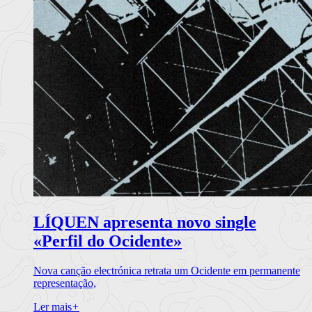
LÍQUEN apresenta novo single
«Perfil do Ocidente»
Nova canção electrónica retrata um Ocidente em permanente
representação,
Ler mais
+