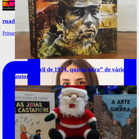
ruadebaixo
Primavera Sound Porto, dia 3. @primaverasound_port
“25 de abril de 1974, quinta-feira” de vários
autores