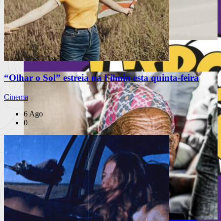
Festival Mental celebra 10 anos
“Olhar o Sol” estreia na Filmin esta quinta-feira
Cinema
6 Ago
0
INSTAGRAM