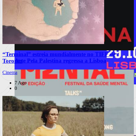
“Terminal” estreia mundialmente no TIFF de
Arte Pela Palestina regressa a Lisboa
Toronto
Cinema
7 Ago
0
MEO Commedia A La Carte Fest
PUB
reforça cartaz com novos espetáculos
À escuta na Rua
Porchat, Mourão, Vicente e Miranda, The Umbilical Brothers,
Matilde Brey
Ler mais
+