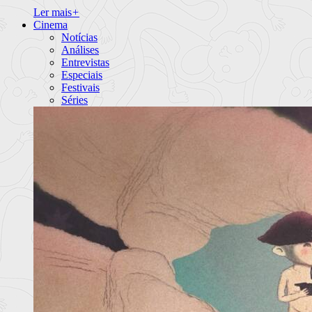
Ler mais
+
Cinema
Notícias
Análises
Entrevistas
Especiais
Festivais
Séries