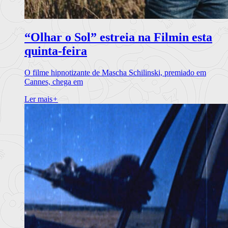
“Olhar o Sol” estreia na Filmin esta
quinta-feira
O filme hipnotizante de Mascha Schilinski, premiado em
Cannes, chega em
Ler mais
+