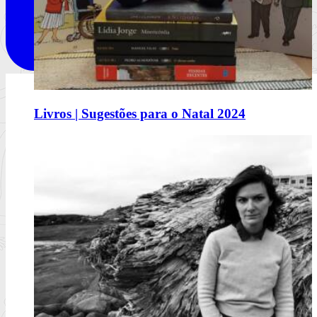
Comerás flores, de Lucía Solla Sobral
Livros | Sugestões para o Natal 2024
A mecânica da manipulação
Ler mais
+