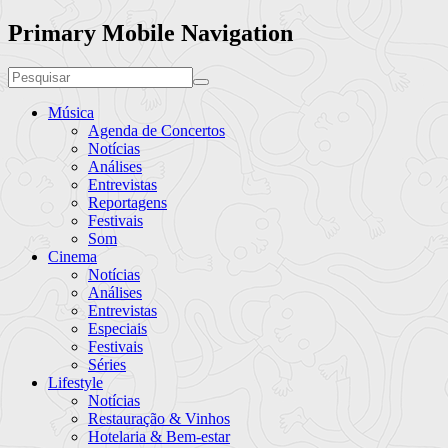
Primary Mobile Navigation
Música
Agenda de Concertos
Notícias
Análises
Entrevistas
Reportagens
Festivais
Som
Cinema
Notícias
Análises
Entrevistas
Especiais
Festivais
Séries
Lifestyle
Notícias
Restauração & Vinhos
Hotelaria & Bem-estar