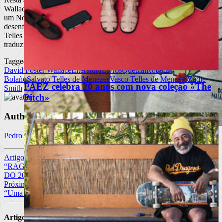
Wallace, ainda por cima tendo-o feito sem esperar pela chegada de
um Nobel póstumo ou uma outra honraria que estimulasse a corrida
desenfreada às livrarias. E a Salvato Telles de Menezes e Vasco
Telles de Menezes, que dedicaram perto de um ano das suas vidas a
traduzir “A Piada Infinita”.
Tagged
David Foster Wallace
Literatura
Livros
Quetzal
Roberto
Bolaño
Salvato Telles de Menezes
Vasco Telles de Menezes
Zadie
PAEZ celebra 20 anos com nova coleção «The
Smith
Pitch»
Author
Pedro Miguel Silva
Bom Malandro x Vanessa Santos:
Uma Coleção que Veste o Espírito
Artigo anterior
“RAGE AGAINST THE MACHINE – XX” CAIXA DE LUXO
Malandro
DO 20.º ANIVERSÁRIO
Próximo Artigo
A marca de vinho Bom Malandro lança, em parceria com a
“Uma Obra Enternecedora de Assombroso Génio” | Dave Eggers
ilustradora portu
Artigos Relacionados
Ler mais
+