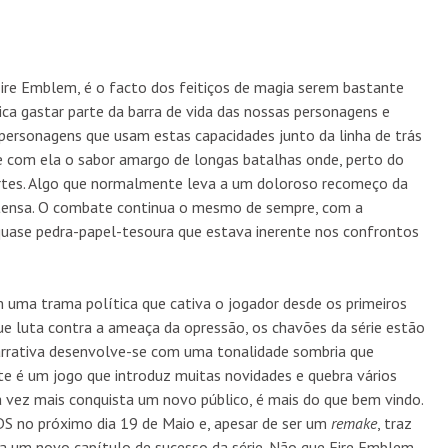
Fire Emblem, é o facto dos feitiços de magia serem bastante
ica gastar parte da barra de vida das nossas personagens e
ersonagens que usam estas capacidades junto da linha de trás
 com ela o sabor amargo de longas batalhas onde, perto do
ortes. Algo que normalmente leva a um doloroso recomeço da
ntensa. O combate continua o mesmo de sempre, com a
uase pedra-papel-tesoura que estava inerente nos confrontos
m uma trama política que cativa o jogador desde os primeiros
 que luta contra a ameaça da opressão, os chavões da série estão
arrativa desenvolve-se com uma tonalidade sombria que
ste é um jogo que introduz muitas novidades e quebra vários
da vez mais conquista um novo público, é mais do que bem vindo.
S no próximo dia 19 de Maio e, apesar de ser um
remake
, traz
ra um novo capítulo de sucesso da série. Não que Fire Emblem