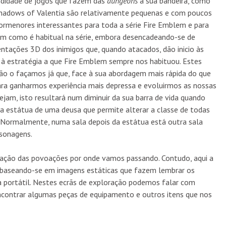
ndidade de jogos que fazem das
dungeons
a sua bandeira, como
adows of Valentia são relativamente pequenas e com poucos
pormenores interessantes para toda a série Fire Emblem e para
m como é habitual na série, embora desencadeando-se de
tações 3D dos inimigos que, quando atacados, dão inicio às
 à estratégia a que Fire Emblem sempre nos habituou. Estes
ão o façamos já que, face à sua abordagem mais rápida do que
ara ganharmos experiência mais depressa e evoluirmos as nossas
jam, isto resultará num diminuir da sua barra de vida quando
 estátua de uma deusa que permite alterar a classe de todas
. Normalmente, numa sala depois da estátua está outra sala
rsonagens.
ção das povoações por onde vamos passando. Contudo, aqui a
 baseando-se em imagens estáticas que fazem lembrar os
 portátil. Nestes ecrãs de exploração podemos falar com
ncontrar algumas peças de equipamento e outros itens que nos