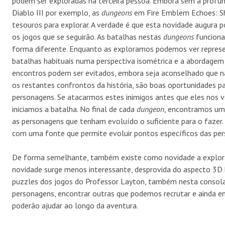
podem ser exploradas na terceira pessoa. Embora sem a profu
Diablo III por exemplo, as
dungeons
em Fire Emblem Echoes: Sh
tesouros para explorar. A verdade é que esta novidade augura 
os jogos que se seguirão. As batalhas nestas
dungeons
funciona
forma diferente. Enquanto as exploramos podemos ver represen
batalhas habituais numa perspectiva isométrica e a abordagem
encontros podem ser evitados, embora seja aconselhado que n
os restantes confrontos da história, são boas oportunidades p
personagens. Se atacarmos estes inimigos antes que eles nos ve
iniciamos a batalha. No final de cada
dungeon
, encontramos uma
as personagens que tenham evoluído o suficiente para o fazer
com uma fonte que permite evoluir pontos específicos das pe
De forma semelhante, também existe como novidade a explora
novidade surge menos interessante, desprovida do aspecto 3D
puzzles dos jogos do Professor Layton, também nesta consola
personagens, encontrar outras que podemos recrutar e ainda e
poderão ajudar ao longo da aventura.