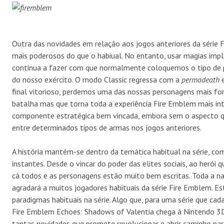
Outra das novidades em relação aos jogos anteriores da série 
mais poderosos do que o habiual. No entanto, usar magias impl
continua a fazer com que normalmente coloquemos o tipo de p
do nosso exército. O modo Classic regressa com a
permadeath
e
final vitorioso, perdemos uma das nossas personagens mais f
batalha mas que torna toda a experiência Fire Emblem mais i
componente estratégica bem vincada, embora sem o aspecto q
entre determinados tipos de armas nos jogos anteriores.
A história mantém-se dentro da temática habitual na série, co
instantes. Desde o vincar do poder das elites sociais, ao herói
cá todos e as personagens estão muito bem escritas. Toda a n
agradará a muitos jogadores habituais da série Fire Emblem. E
paradigmas habituais na série. Algo que, para uma série que ca
Fire Emblem Echoes: Shadows of Valentia chega à Nintendo 3D
tantas novidades que promete revolucionar e abrir caminho pa