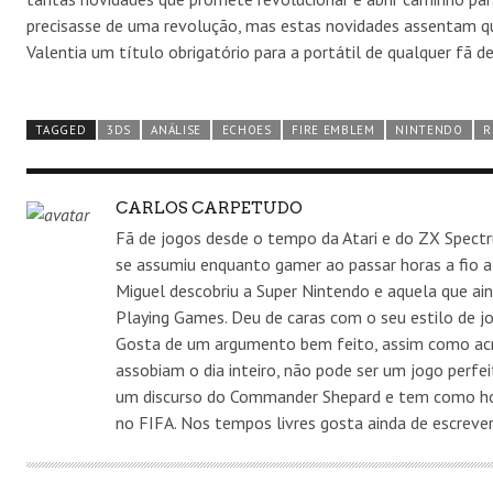
precisasse de uma revolução, mas estas novidades assentam 
Valentia um título obrigatório para a portátil de qualquer fã d
TAGGED
3DS
ANÁLISE
ECHOES
FIRE EMBLEM
NINTENDO
R
AUTHOR
CARLOS CARPETUDO
Fã de jogos desde o tempo da Atari e do ZX Spect
se assumiu enquanto gamer ao passar horas a fio a 
Miguel descobriu a Super Nintendo e aquela que ai
Playing Games. Deu de caras com o seu estilo de jo
Gosta de um argumento bem feito, assim como acr
assobiam o dia inteiro, não pode ser um jogo perfe
um discurso do Commander Shepard e tem como hob
no FIFA. Nos tempos livres gosta ainda de escrever 