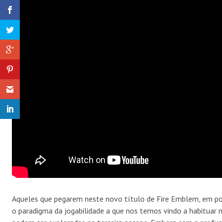
Aqueles que pegarem neste novo título de Fire Emblem, em p
o paradigma da jogabilidade a que nos temos vindo a habituar 