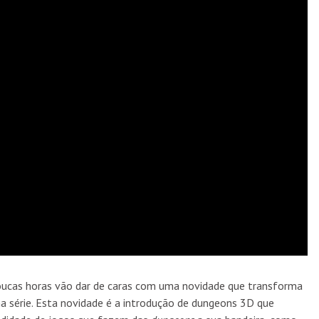
oucas horas vão dar de caras com uma novidade que transforma
na série. Esta novidade é a introdução de dungeons 3D que