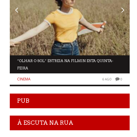
“OLHAR O SOL” ESTREIA NA FILMIN ESTA QUINTA-
FEIRA
CINEMA
0
6 AGO
0
PUB
À ESCUTA NA RUA