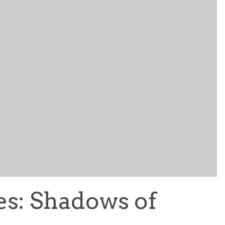
BOM MALANDRO X VANESSA SANTOS: UMA COLEÇÃO
QUE VESTE O ESPÍRITO MALANDRO
MARCAS
5 AGO
s: Shadows of