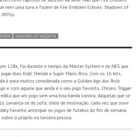
que nem uma luva e fazem de Fire Emblem Echoes: Shadows of
e JRPGs.
EVIEW
SHADOWS OF VALENTIA
rum 128k, foi durante o tempo da Master System e da NES que
jogar Alex Kidd, Shinobi e Super Mario Bros. Com os 16 bits,
nda é para muitos considerada como a Golden Age dos Role
go e com aquele que ainda é o seu jogo favorito, Chrono Trigger.
edita que um jogo sem uma boa banda sonora, daquelas que se
ito. Levanta-se do sofá, cheio de motivação, cada vez que ouve
by favorito antecipar os jogos de futebol do fim de semana
sobre si próprio na terceira pessoa.