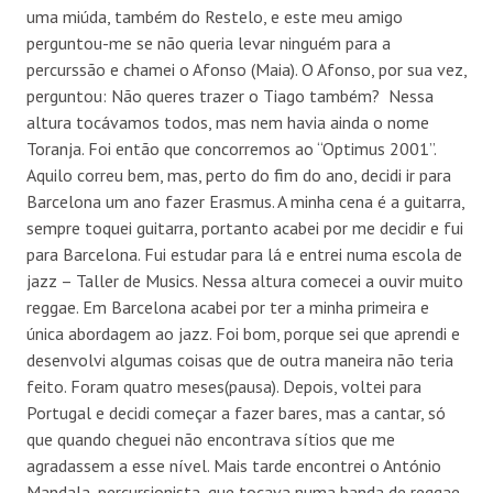
uma miúda, também do Restelo, e este meu amigo
perguntou-me se não queria levar ninguém para a
percurssão e chamei o Afonso (Maia). O Afonso, por sua vez,
perguntou: Não queres trazer o Tiago também? Nessa
altura tocávamos todos, mas nem havia ainda o nome
Toranja. Foi então que concorremos ao “Optimus 2001”.
Aquilo correu bem, mas, perto do fim do ano, decidi ir para
Barcelona um ano fazer Erasmus. A minha cena é a guitarra,
sempre toquei guitarra, portanto acabei por me decidir e fui
para Barcelona. Fui estudar para lá e entrei numa escola de
jazz – Taller de Musics. Nessa altura comecei a ouvir muito
reggae. Em Barcelona acabei por ter a minha primeira e
única abordagem ao jazz. Foi bom, porque sei que aprendi e
desenvolvi algumas coisas que de outra maneira não teria
feito. Foram quatro meses(pausa). Depois, voltei para
Portugal e decidi começar a fazer bares, mas a cantar, só
que quando cheguei não encontrava sítios que me
agradassem a esse nível. Mais tarde encontrei o António
Mandala, percursionista, que tocava numa banda de reggae,