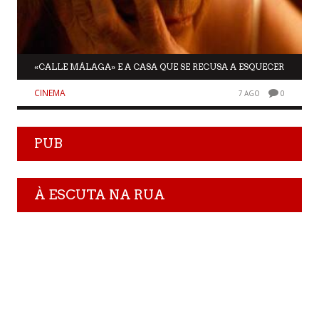
«CALLE MÁLAGA» E A CASA QUE SE RECUSA A ESQUECER
CINEMA
7 AGO
0
PUB
À ESCUTA NA RUA