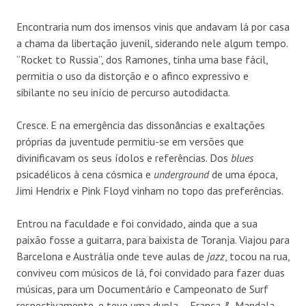
Encontraria num dos imensos vinis que andavam lá por casa
a chama da libertação juvenil, siderando nele algum tempo.
“Rocket to Russia”, dos Ramones, tinha uma base fácil,
permitia o uso da distorção e o afinco expressivo e
sibilante no seu início de percurso autodidacta.
Cresce. E na emergência das dissonâncias e exaltações
próprias da juventude permitiu-se em versões que
divinificavam os seus ídolos e referências. Dos
blues
psicadélicos à cena cósmica e
underground
de uma época,
Jimi Hendrix e Pink Floyd vinham no topo das preferências.
Entrou na faculdade e foi convidado, ainda que a sua
paixão fosse a guitarra, para baixista de Toranja. Viajou para
Barcelona e Austrália onde teve aulas de
jazz
, tocou na rua,
conviveu com músicos de lá, foi convidado para fazer duas
músicas, para um Documentário e Campeonato de Surf
respectivamente, e teve uma dupla – França & Mandala –