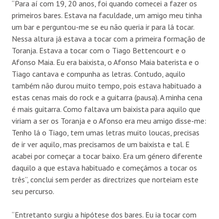
“Para aí com 19, 20 anos, foi quando comecei a fazer os
primeiros bares. Estava na faculdade, um amigo meu tinha
um bar e perguntou-me se eu não queria ir para lá tocar.
Nessa altura já estava a tocar com a primeira formação de
Toranja. Estava a tocar com o Tiago Bettencourt e o
Afonso Maia. Eu era baixista, o Afonso Maia baterista e o
Tiago cantava e compunha as letras. Contudo, aquilo
também não durou muito tempo, pois estava habituado a
estas cenas mais do rock e a guitarra (pausa). A minha cena
é mais guitarra. Como faltava um baixista para aquilo que
viriam a ser os Toranja e o Afonso era meu amigo disse-me:
Tenho lá o Tiago, tem umas letras muito loucas, precisas
de ir ver aquilo, mas precisamos de um baixista e tal. E
acabei por começar a tocar baixo. Era um género diferente
daquilo a que estava habituado e começámos a tocar os
três”, conclui sem perder as directrizes que norteiam este
seu percurso.
“Entretanto surgiu a hipótese dos bares. Eu ia tocar com