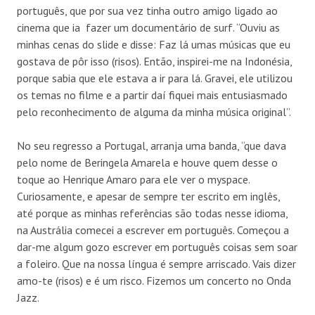
português, que por sua vez tinha outro amigo ligado ao
cinema que ia fazer um documentário de surf. “Ouviu as
minhas cenas do slide e disse: Faz lá umas músicas que eu
gostava de pôr isso (risos). Então, inspirei-me na Indonésia,
porque sabia que ele estava a ir para lá. Gravei, ele utilizou
os temas no filme e a partir daí fiquei mais entusiasmado
pelo reconhecimento de alguma da minha música original”.
No seu regresso a Portugal, arranja uma banda, “que dava
pelo nome de Beringela Amarela e houve quem desse o
toque ao Henrique Amaro para ele ver o myspace.
Curiosamente, e apesar de sempre ter escrito em inglês,
até porque as minhas referências são todas nesse idioma,
na Austrália comecei a escrever em português. Começou a
dar-me algum gozo escrever em português coisas sem soar
a foleiro. Que na nossa língua é sempre arriscado. Vais dizer
amo-te (risos) e é um risco. Fizemos um concerto no Onda
Jazz.