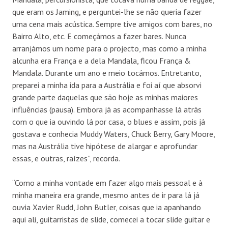
que eram os Jaming, e perguntei-lhe se não queria fazer
uma cena mais acústica. Sempre tive amigos com bares, no
Bairro Alto, etc. E começámos a fazer bares. Nunca
arranjámos um nome para o projecto, mas como a minha
alcunha era França e a dela Mandala, ficou França &
Mandala. Durante um ano e meio tocámos. Entretanto,
preparei a minha ida para a Austrália e foi aí que absorvi
grande parte daquelas que são hoje as minhas maiores
influências (pausa). Embora já as acompanhasse lá atrás
com o que ia ouvindo lá por casa, o blues e assim, pois já
gostava e conhecia Muddy Waters, Chuck Berry, Gary Moore,
mas na Austrália tive hipótese de alargar e aprofundar
essas, e outras, raízes”, recorda.
“Como a minha vontade em fazer algo mais pessoal e à
minha maneira era grande, mesmo antes de ir para lá já
ouvia Xavier Rudd, John Butler, coisas que ia apanhando
aqui ali, guitarristas de slide, comecei a tocar slide guitar e