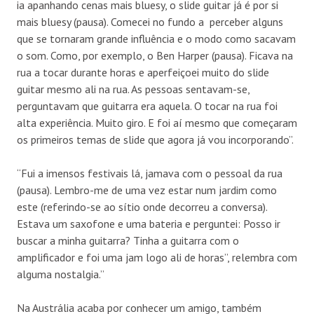
ia apanhando cenas mais bluesy, o slide guitar já é por si
mais bluesy (pausa). Comecei no fundo a perceber alguns
que se tornaram grande influência e o modo como sacavam
o som. Como, por exemplo, o Ben Harper (pausa). Ficava na
rua a tocar durante horas e aperfeiçoei muito do slide
guitar mesmo ali na rua. As pessoas sentavam-se,
perguntavam que guitarra era aquela. O tocar na rua foi
alta experiência. Muito giro. E foi aí mesmo que começaram
os primeiros temas de slide que agora já vou incorporando”.
“Fui a imensos festivais lá, jamava com o pessoal da rua
(pausa). Lembro-me de uma vez estar num jardim como
este (referindo-se ao sítio onde decorreu a conversa).
Estava um saxofone e uma bateria e perguntei: Posso ir
buscar a minha guitarra? Tinha a guitarra com o
amplificador e foi uma jam logo ali de horas”, relembra com
alguma nostalgia.”
Na Austrália acaba por conhecer um amigo, também