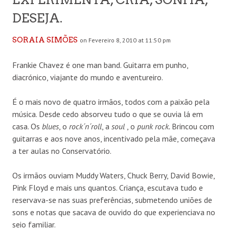
DESEJA.
SORAIA SIMÕES
on Fevereiro 8, 2010 at 11:50 pm
Frankie Chavez é one man band. Guitarra em punho,
diacrónico, viajante do mundo e aventureiro.
É o mais novo de quatro irmãos, todos com a paixão pela
música. Desde cedo absorveu tudo o que se ouvia lá em
casa. Os
blues
, o
rock´n´roll
, a
soul
, o
punk rock.
Brincou com
guitarras e aos nove anos, incentivado pela mãe, começava
a ter aulas no Conservatório.
Os irmãos ouviam Muddy Waters, Chuck Berry, David Bowie,
Pink Floyd e mais uns quantos. Criança, escutava tudo e
reservava-se nas suas preferências, submetendo uniões de
sons e notas que sacava de ouvido do que experienciava no
seio familiar.