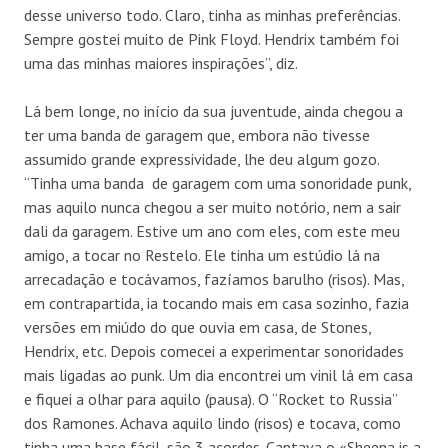
desse universo todo. Claro, tinha as minhas preferências.
Sempre gostei muito de Pink Floyd. Hendrix também foi
uma das minhas maiores inspirações”, diz.
Lá bem longe, no início da sua juventude, ainda chegou a
ter uma banda de garagem que, embora não tivesse
assumido grande expressividade, lhe deu algum gozo.
“Tinha uma banda de garagem com uma sonoridade punk,
mas aquilo nunca chegou a ser muito notório, nem a sair
dali da garagem. Estive um ano com eles, com este meu
amigo, a tocar no Restelo. Ele tinha um estúdio lá na
arrecadação e tocávamos, fazíamos barulho (risos). Mas,
em contrapartida, ia tocando mais em casa sozinho, fazia
versões em miúdo do que ouvia em casa, de Stones,
Hendrix, etc. Depois comecei a experimentar sonoridades
mais ligadas ao punk. Um dia encontrei um vinil lá em casa
e fiquei a olhar para aquilo (pausa). O “Rocket to Russia”
dos Ramones. Achava aquilo lindo (risos) e tocava, como
tinha uma base fácil, são 3 acordes. Cantava o «Sheena is a