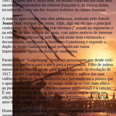
1991). Aquele que é, ainda hoje, recordado como um dos mais bem
sucedidos compositores da
chanson française
é, da mesma forma,
reconhecido como um dos maiores boémios da cultura francesa.
A matéria para compor esta obra ambiciosa, realizada pelo francês
Joann Sfar
, era mais que muita. Aliás, algo me diz que o principal
contratempo de “Gainsbourg (vie héroïque)” residiu no argumento e
na edição de uma história tão vasta, com tantos motivos de interesse
e contornos luxuriosos. A película está muito bem estruturada e
documentada, espelhando o fenómeno Gainsbourg e expondo o
duplo de Serge Gainsbourg (aqui personificado numa
impressionante figura em forma de marioneta).
Paralelamente “Gainsbourg” revela um personagem que desde cedo
mostrou a apetência para a arte e para a provocação. Filho de judeus
russos que haviam emigrado para França aquando da revolução de
1917, Lucien Ginzburg sempre soube retirar o melhor das suas
valências artísticas. Se na adolescência e juventude era a pintura que
o apaixonava, com o passar do tempo dedicou-se com mais afinco
ao piano (recorde-se que o Pai era pianista profissional) e à canção.
É em 1958, e com 30 anos, que Serge Gainsbourg se estreia nas
edições discográficas, com «Du Chant À La Une!», mas é só nos
anos 60 que atinge o sucesso.
Homem do espectáculo que descobria a inspiração nas musas e
amantes que marcaram alguns dos seus trabalhos mais importantes,