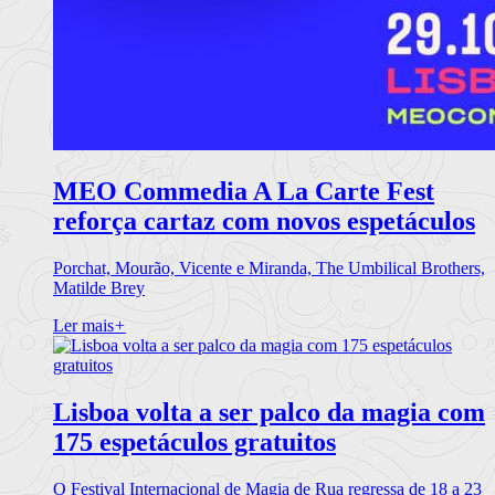
MEO Commedia A La Carte Fest
reforça cartaz com novos espetáculos
Porchat, Mourão, Vicente e Miranda, The Umbilical Brothers,
Matilde Brey
Ler mais
+
Lisboa volta a ser palco da magia com
175 espetáculos gratuitos
O Festival Internacional de Magia de Rua regressa de 18 a 23