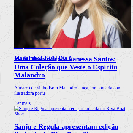
Modalisboa Kiss | Dia 3
Bom Malandro x Vanessa Santos:
Uma Coleção que Veste o Espírito
Malandro
A marca de vinho Bom Malandro lança, em parceria com a
ilustradora portu
Ler mais
+
Sanjo e Regula apresentam edição