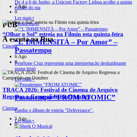
De 4 a 6 de Junho, a Unicorn Factory Lisboa acolhe a quinta
7 Ago
edição do ma
0
Ler mais
+
Passatempos
PUB
“Olhar o Sol” estreia na Filmin esta quinta-feira
À escuta na Rua
“L´IMMENSITÀ – Por Amor” –
Cinema
Passatempo
6 Ago
0
Penélope Cruz representa uma interpretação deslumbrante
numa histó
Ler mais
+
TRAÇA 2026: Festival de Cinema de Arquivo
Regressa a Campolide em Outubro
Passatempo “FROM ATOMIC”
Cinema
Ganha o álbum de estreia "Deliverance".
5 Ago
Ler mais
+
0