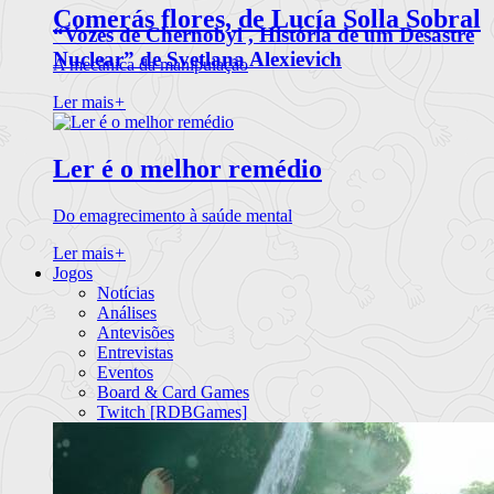
Comerás flores, de Lucía Solla Sobral
“Vozes de Chernobyl , História de um Desastre
Nuclear” de Svetlana Alexievich
A mecânica da manipulação
Ler mais
+
Ler é o melhor remédio
Do emagrecimento à saúde mental
Ler mais
+
Jogos
Notícias
Análises
Antevisões
Entrevistas
Eventos
Board & Card Games
Twitch [RDBGames]