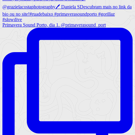
Primavera Sound Porto, dia 1. @primaverasound_port