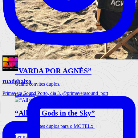
“VARDA POR AGNÈS”
ruadebaixo
Ganha convites duplos.
Primavera Sound Porto, dia 3. @primaverasound_port
Ler mais
+
“All the Gods in the Sky”
Ganha convites duplos para o MOTELx.
Ler mais
+