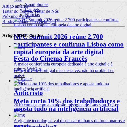
Smartphones
Artigo anterior
Gadgets
Tratar do Tempo, Tratar de Nós
Notícias
Próximo Artigo
Biodiversidade em celebração
Artigos Relacionados
NFC Summit 2026 reúne 2.700
participantes e confirma Lisboa como
capital europeia da arte digital
Festa do Cinema Francês
A maior conferência europeia dedicada à arte digital e à
cultura Web3 tr
França invade Portugal mas desta vez não há proble
Ler
mais
+
Ler mais
+
Anticristo
Meta corta 10% dos trabalhadores e
2010 começa com a explosão misógina de Lars von Tr
Ler
aposta tudo na inteligência artificial
mais
+
A gigante tecnológica vai dispensar milhares de funcionários e
“Melancholia”
reagrupar