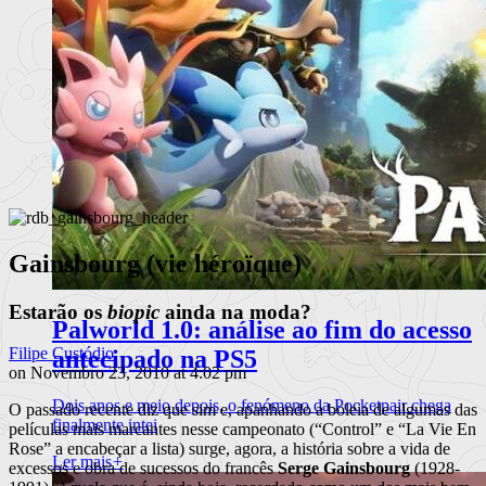
Gainsbourg (vie héroïque)
Estarão os
biopic
ainda na moda?
Palworld 1.0: análise ao fim do acesso
Filipe Custódio
antecipado na PS5
on Novembro 23, 2010 at 4:02 pm
Dois anos e meio depois, o fenómeno da Pocketpair chega
O passado recente diz que sim e, apanhando a boleia de algumas das
finalmente intei
películas mais marcantes nesse campeonato (“Control” e “La Vie En
Rose” a encabeçar a lista) surge, agora, a história sobre a vida de
Ler mais
+
excessos e obra de sucessos do francês
Serge Gainsbourg
(1928-