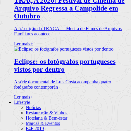
TRAÇA 2026: Festival de Cinema de
Arquivo Regressa a Campolide em
Outubro
A 5.ª edição da TRAÇA — Mostra de Filmes de Arquivos
Familiares acontece
Ler mais
+
Eclipse: os fotógrafos portugueses
vistos por dentro
A série documental de Luís Costa acompanha quatro
fotógrafos contemporân
Ler mais
+
Lifestyle
Notícias
Restauração & Vinhos
Hotelaria & Bem-estar
Marcas & Eventos
F4F 2019