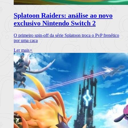
Splatoon Raiders: análise ao novo
exclusivo Nintendo Switch 2
O primeiro spin-off da série Splatoon troca o PvP frenético
por uma caça
Ler mais
+