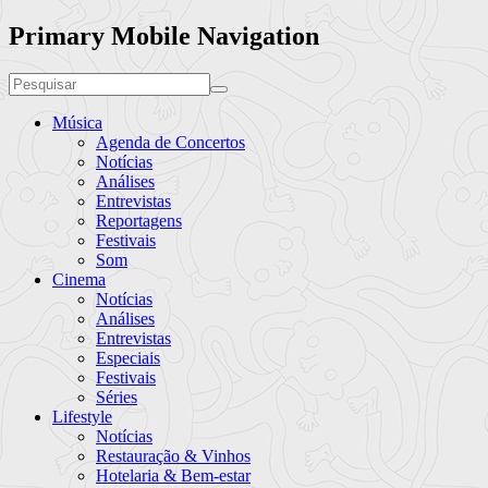
Primary Mobile Navigation
Música
Agenda de Concertos
Notícias
Análises
Entrevistas
Reportagens
Festivais
Som
Cinema
Notícias
Análises
Entrevistas
Especiais
Festivais
Séries
Lifestyle
Notícias
Restauração & Vinhos
Hotelaria & Bem-estar