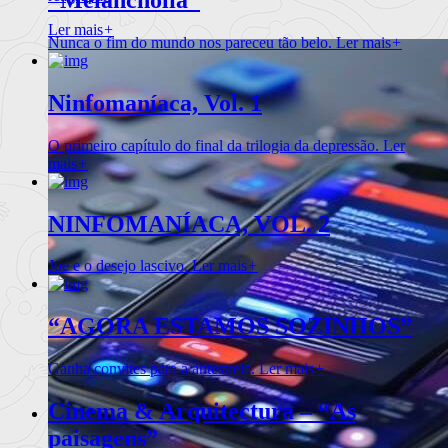
Ler mais
+
Nunca o fim do mundo nos pareceu tão belo.
Ler mais
+
Ninfomaníaca, Vol. 1
O primeiro capítulo do final da trilogia da depressão.
Ler
mais
+
NINFOMANÍACA, VOL. 2
Joe e o desejo lascivo.
Ler mais
+
“AGORA ESTAMOS SOZINHOS”
Ganha convites para a antestreia.
Ler mais
+
Cinema & Arquitectura – “As
paisagens”