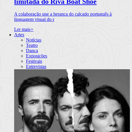
limitada do Riva Boat Shoe
A colaboração une a herança do calçado português à
linguagem visual do r
Ler mais
+
Artes
Notícias
Teatro
Dança
Exposições
Festivais
Entrevistas