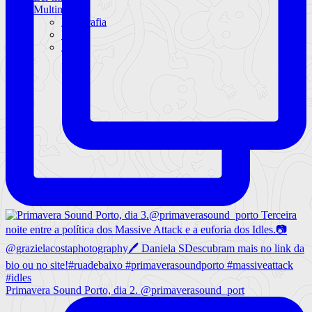
Multimédia
Fotografia
Vídeo
Audio
Primavera Sound Porto, dia 2. @primaverasound_port