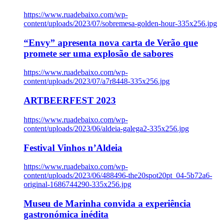
https://www.ruadebaixo.com/wp-
content/uploads/2023/07/sobremesa-golden-hour-335x256.jpg
“Envy” apresenta nova carta de Verão que
promete ser uma explosão de sabores
https://www.ruadebaixo.com/wp-
content/uploads/2023/07/a7r8448-335x256.jpg
ARTBEERFEST 2023
https://www.ruadebaixo.com/wp-
content/uploads/2023/06/aldeia-galega2-335x256.jpg
Festival Vinhos n’Aldeia
https://www.ruadebaixo.com/wp-
content/uploads/2023/06/488496-the20spot20pt_04-5b72a6-
original-1686744290-335x256.jpg
Museu de Marinha convida a experiência
gastronómica inédita