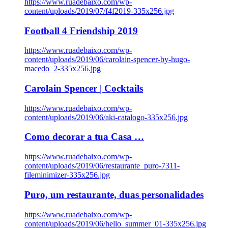
https://www.ruadebaixo.com/wp-
content/uploads/2019/07/f4f2019-335x256.jpg
Football 4 Friendship 2019
https://www.ruadebaixo.com/wp-
content/uploads/2019/06/carolain-spencer-by-hugo-
macedo_2-335x256.jpg
Carolain Spencer | Cocktails
https://www.ruadebaixo.com/wp-
content/uploads/2019/06/aki-catalogo-335x256.jpg
Como decorar a tua Casa …
https://www.ruadebaixo.com/wp-
content/uploads/2019/06/restaurante_puro-7311-
fileminimizer-335x256.jpg
Puro, um restaurante, duas personalidades
https://www.ruadebaixo.com/wp-
content/uploads/2019/06/hello_summer_01-335x256.jpg