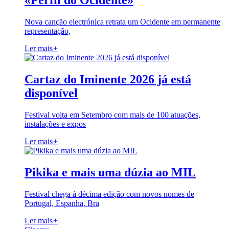
«Perfil do Ocidente»
Nova canção electrónica retrata um Ocidente em permanente
representação,
Ler mais
+
Cartaz do Iminente 2026 já está
disponível
Festival volta em Setembro com mais de 100 atuações,
instalações e expos
Ler mais
+
Pikika e mais uma dúzia ao MIL
Festival chega à décima edição com novos nomes de
Portugal, Espanha, Bra
Ler mais
+