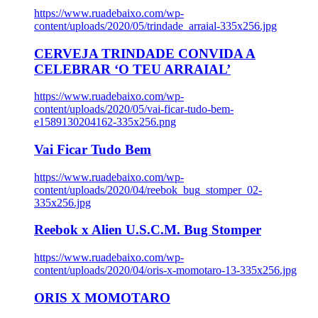
https://www.ruadebaixo.com/wp-
content/uploads/2020/05/trindade_arraial-335x256.jpg
CERVEJA TRINDADE CONVIDA A
CELEBRAR ‘O TEU ARRAIAL’
https://www.ruadebaixo.com/wp-
content/uploads/2020/05/vai-ficar-tudo-bem-
e1589130204162-335x256.png
Vai Ficar Tudo Bem
https://www.ruadebaixo.com/wp-
content/uploads/2020/04/reebok_bug_stomper_02-
335x256.jpg
Reebok x Alien U.S.C.M. Bug Stomper
https://www.ruadebaixo.com/wp-
content/uploads/2020/04/oris-x-momotaro-13-335x256.jpg
ORIS X MOMOTARO