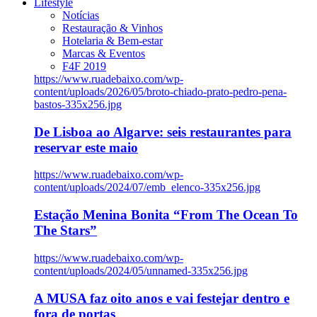
Lifestyle
Notícias
Restauração & Vinhos
Hotelaria & Bem-estar
Marcas & Eventos
F4F 2019
https://www.ruadebaixo.com/wp-
content/uploads/2026/05/broto-chiado-prato-pedro-pena-
bastos-335x256.jpg
De Lisboa ao Algarve: seis restaurantes para
reservar este maio
https://www.ruadebaixo.com/wp-
content/uploads/2024/07/emb_elenco-335x256.jpg
Estação Menina Bonita “From The Ocean To
The Stars”
https://www.ruadebaixo.com/wp-
content/uploads/2024/05/unnamed-335x256.jpg
A MUSA faz oito anos e vai festejar dentro e
fora de portas