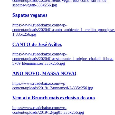
content/uploads/2020/01/tenis-vegan-rutz-como-sao-feitos-
sapatos-vegan-335x256.jpg
Sapatos veganos
https://www.ruadebaixo.com/wp-
content/uploads/2020/01/canto_ambiente_1_credito_grupojosea
1-335x256.jpg
CANTO de José Avillez
https://www.ruadebaixo.com/wp-
content/uploads/2020/01/restaurante_l_origine_chakall_lisboa-
5709-fileminimizer-335x256.jpg
ANO NOVO, MASSA NOVA!
https://www.ruadebaixo.com/wp-
content/uploads/2019/12/unnamed-2-335x256.jpg
Vem ai o Brunch mais exclusivo do ano
https://www.ruadebaixo.com/wp-
content/uploads/2019/12/jag01-335x256.jpg