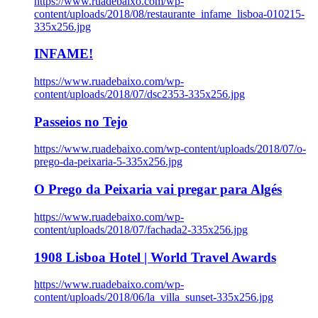
https://www.ruadebaixo.com/wp-
content/uploads/2018/08/restaurante_infame_lisboa-010215-
335x256.jpg
INFAME!
https://www.ruadebaixo.com/wp-
content/uploads/2018/07/dsc2353-335x256.jpg
Passeios no Tejo
https://www.ruadebaixo.com/wp-content/uploads/2018/07/o-
prego-da-peixaria-5-335x256.jpg
O Prego da Peixaria vai pregar para Algés
https://www.ruadebaixo.com/wp-
content/uploads/2018/07/fachada2-335x256.jpg
1908 Lisboa Hotel | World Travel Awards
https://www.ruadebaixo.com/wp-
content/uploads/2018/06/la_villa_sunset-335x256.jpg