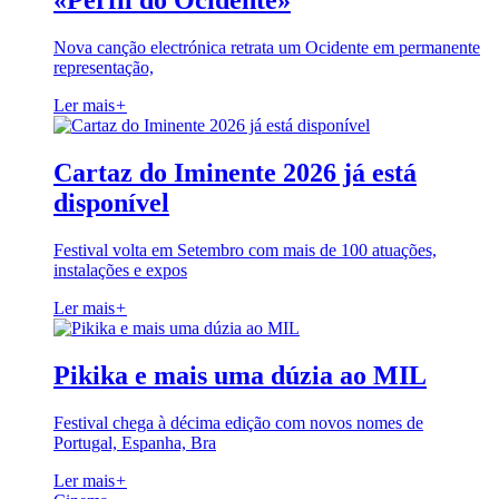
«Perfil do Ocidente»
Nova canção electrónica retrata um Ocidente em permanente
representação,
Ler mais
+
Cartaz do Iminente 2026 já está
disponível
Festival volta em Setembro com mais de 100 atuações,
instalações e expos
Ler mais
+
Pikika e mais uma dúzia ao MIL
Festival chega à décima edição com novos nomes de
Portugal, Espanha, Bra
Ler mais
+