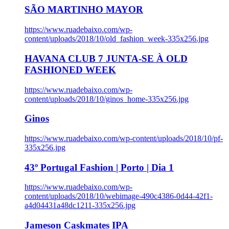
SÃO MARTINHO MAYOR
https://www.ruadebaixo.com/wp-
content/uploads/2018/10/old_fashion_week-335x256.jpg
HAVANA CLUB 7 JUNTA-SE À OLD
FASHIONED WEEK
https://www.ruadebaixo.com/wp-
content/uploads/2018/10/ginos_home-335x256.jpg
Ginos
https://www.ruadebaixo.com/wp-content/uploads/2018/10/pf-
335x256.jpg
43º Portugal Fashion | Porto | Dia 1
https://www.ruadebaixo.com/wp-
content/uploads/2018/10/webimage-490c4386-0d44-42f1-
a4d04431a48dc1211-335x256.jpg
Jameson Caskmates IPA