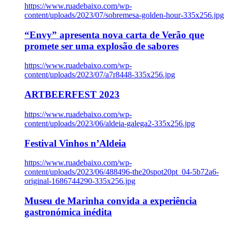
https://www.ruadebaixo.com/wp-
content/uploads/2023/07/sobremesa-golden-hour-335x256.jpg
“Envy” apresenta nova carta de Verão que
promete ser uma explosão de sabores
https://www.ruadebaixo.com/wp-
content/uploads/2023/07/a7r8448-335x256.jpg
ARTBEERFEST 2023
https://www.ruadebaixo.com/wp-
content/uploads/2023/06/aldeia-galega2-335x256.jpg
Festival Vinhos n’Aldeia
https://www.ruadebaixo.com/wp-
content/uploads/2023/06/488496-the20spot20pt_04-5b72a6-
original-1686744290-335x256.jpg
Museu de Marinha convida a experiência
gastronómica inédita