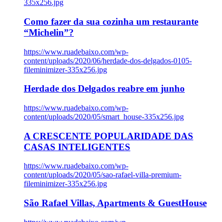
335x256.jpg
Como fazer da sua cozinha um restaurante
“Michelin”?
https://www.ruadebaixo.com/wp-
content/uploads/2020/06/herdade-dos-delgados-0105-
fileminimizer-335x256.jpg
Herdade dos Delgados reabre em junho
https://www.ruadebaixo.com/wp-
content/uploads/2020/05/smart_house-335x256.jpg
A CRESCENTE POPULARIDADE DAS
CASAS INTELIGENTES
https://www.ruadebaixo.com/wp-
content/uploads/2020/05/sao-rafael-villa-premium-
fileminimizer-335x256.jpg
São Rafael Villas, Apartments & GuestHouse