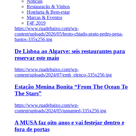
Notícias
Restauração & Vinhos
Hotelaria & Bem-estar
Marcas & Eventos
F4F 2019
https://www.ruadebaixo.com/wp-
content/uploads/2026/05/broto-chiado-prato-pedro-pena-
bastos-335x256.jpg
De Lisboa ao Algarve: seis restaurantes para
reservar este maio
https://www.ruadebaixo.com/wp-
content/uploads/2024/07/emb_elenco-335x256.jpg
Estação Menina Bonita “From The Ocean To
The Stars”
https://www.ruadebaixo.com/wp-
content/uploads/2024/05/unnamed-335x256.jpg
A MUSA faz oito anos e vai festejar dentro e
fora de portas