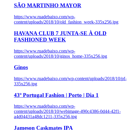
SÃO MARTINHO MAYOR
https://www.ruadebaixo.com/wp-
content/uploads/2018/10/old_fashion_week-335x256.jpg
HAVANA CLUB 7 JUNTA-SE À OLD
FASHIONED WEEK
https://www.ruadebaixo.com/wp-
content/uploads/2018/10/ginos_home-335x256.jpg
Ginos
https://www.ruadebaixo.com/wp-content/uploads/2018/10/pf-
335x256.jpg
43º Portugal Fashion | Porto | Dia 1
https://www.ruadebaixo.com/wp-
content/uploads/2018/10/webimage-490c4386-0d44-42f1-
a4d04431a48dc1211-335x256.jpg
Jameson Caskmates IPA