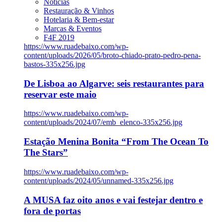
Notícias
Restauração & Vinhos
Hotelaria & Bem-estar
Marcas & Eventos
F4F 2019
https://www.ruadebaixo.com/wp-
content/uploads/2026/05/broto-chiado-prato-pedro-pena-
bastos-335x256.jpg
De Lisboa ao Algarve: seis restaurantes para
reservar este maio
https://www.ruadebaixo.com/wp-
content/uploads/2024/07/emb_elenco-335x256.jpg
Estação Menina Bonita “From The Ocean To
The Stars”
https://www.ruadebaixo.com/wp-
content/uploads/2024/05/unnamed-335x256.jpg
A MUSA faz oito anos e vai festejar dentro e
fora de portas