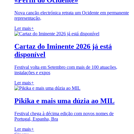
«Perfil do Ocidente»
Nova canção electrónica retrata um Ocidente em permanente
representação,
Ler mais
+
Cartaz do Iminente 2026 já está
disponível
Festival volta em Setembro com mais de 100 atuações,
instalações e expos
Ler mais
+
Pikika e mais uma dúzia ao MIL
Festival chega à décima edição com novos nomes de
Portugal, Espanha, Bra
Ler mais
+