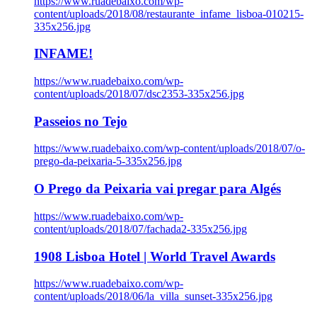
https://www.ruadebaixo.com/wp-
content/uploads/2018/08/restaurante_infame_lisboa-010215-
335x256.jpg
INFAME!
https://www.ruadebaixo.com/wp-
content/uploads/2018/07/dsc2353-335x256.jpg
Passeios no Tejo
https://www.ruadebaixo.com/wp-content/uploads/2018/07/o-
prego-da-peixaria-5-335x256.jpg
O Prego da Peixaria vai pregar para Algés
https://www.ruadebaixo.com/wp-
content/uploads/2018/07/fachada2-335x256.jpg
1908 Lisboa Hotel | World Travel Awards
https://www.ruadebaixo.com/wp-
content/uploads/2018/06/la_villa_sunset-335x256.jpg