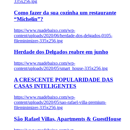
335x256.jpg
Como fazer da sua cozinha um restaurante
“Michelin”?
https://www.ruadebaixo.com/wp-
content/uploads/2020/06/herdade-dos-delgados-0105-
fileminimizer-335x256.jpg
Herdade dos Delgados reabre em junho
https://www.ruadebaixo.com/wp-
content/uploads/2020/05/smart_house-335x256.jpg
A CRESCENTE POPULARIDADE DAS
CASAS INTELIGENTES
https://www.ruadebaixo.com/wp-
content/uploads/2020/05/sao-rafael-villa-premium-
fileminimizer-335x256.jpg
São Rafael Villas, Apartments & GuestHouse