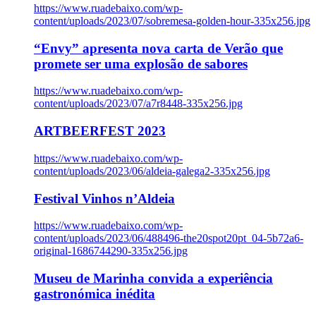
https://www.ruadebaixo.com/wp-
content/uploads/2023/07/sobremesa-golden-hour-335x256.jpg
“Envy” apresenta nova carta de Verão que
promete ser uma explosão de sabores
https://www.ruadebaixo.com/wp-
content/uploads/2023/07/a7r8448-335x256.jpg
ARTBEERFEST 2023
https://www.ruadebaixo.com/wp-
content/uploads/2023/06/aldeia-galega2-335x256.jpg
Festival Vinhos n’Aldeia
https://www.ruadebaixo.com/wp-
content/uploads/2023/06/488496-the20spot20pt_04-5b72a6-
original-1686744290-335x256.jpg
Museu de Marinha convida a experiência
gastronómica inédita