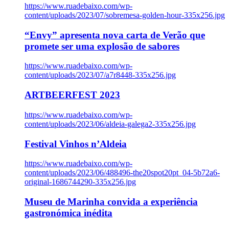
https://www.ruadebaixo.com/wp-
content/uploads/2023/07/sobremesa-golden-hour-335x256.jpg
“Envy” apresenta nova carta de Verão que
promete ser uma explosão de sabores
https://www.ruadebaixo.com/wp-
content/uploads/2023/07/a7r8448-335x256.jpg
ARTBEERFEST 2023
https://www.ruadebaixo.com/wp-
content/uploads/2023/06/aldeia-galega2-335x256.jpg
Festival Vinhos n’Aldeia
https://www.ruadebaixo.com/wp-
content/uploads/2023/06/488496-the20spot20pt_04-5b72a6-
original-1686744290-335x256.jpg
Museu de Marinha convida a experiência
gastronómica inédita