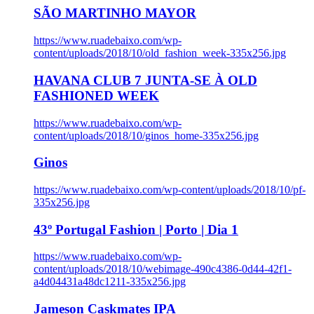
SÃO MARTINHO MAYOR
https://www.ruadebaixo.com/wp-
content/uploads/2018/10/old_fashion_week-335x256.jpg
HAVANA CLUB 7 JUNTA-SE À OLD
FASHIONED WEEK
https://www.ruadebaixo.com/wp-
content/uploads/2018/10/ginos_home-335x256.jpg
Ginos
https://www.ruadebaixo.com/wp-content/uploads/2018/10/pf-
335x256.jpg
43º Portugal Fashion | Porto | Dia 1
https://www.ruadebaixo.com/wp-
content/uploads/2018/10/webimage-490c4386-0d44-42f1-
a4d04431a48dc1211-335x256.jpg
Jameson Caskmates IPA