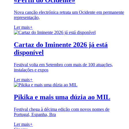
«Perfil do Ocidente»
Nova canção electrónica retrata um Ocidente em permanente
representação,
Ler mais
+
Cartaz do Iminente 2026 já está
disponível
Festival volta em Setembro com mais de 100 atuações,
instalações e expos
Ler mais
+
Pikika e mais uma dúzia ao MIL
Festival chega à décima edição com novos nomes de
Portugal, Espanha, Bra
Ler mais
+