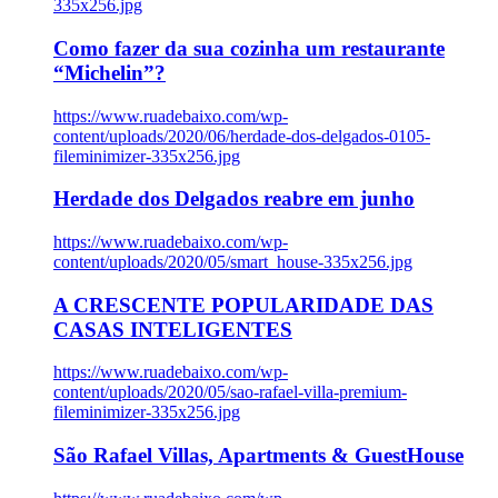
335x256.jpg
Como fazer da sua cozinha um restaurante
“Michelin”?
https://www.ruadebaixo.com/wp-
content/uploads/2020/06/herdade-dos-delgados-0105-
fileminimizer-335x256.jpg
Herdade dos Delgados reabre em junho
https://www.ruadebaixo.com/wp-
content/uploads/2020/05/smart_house-335x256.jpg
A CRESCENTE POPULARIDADE DAS
CASAS INTELIGENTES
https://www.ruadebaixo.com/wp-
content/uploads/2020/05/sao-rafael-villa-premium-
fileminimizer-335x256.jpg
São Rafael Villas, Apartments & GuestHouse