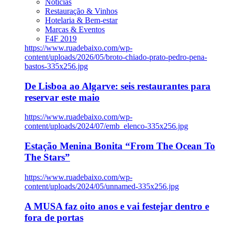
Notícias
Restauração & Vinhos
Hotelaria & Bem-estar
Marcas & Eventos
F4F 2019
https://www.ruadebaixo.com/wp-
content/uploads/2026/05/broto-chiado-prato-pedro-pena-
bastos-335x256.jpg
De Lisboa ao Algarve: seis restaurantes para
reservar este maio
https://www.ruadebaixo.com/wp-
content/uploads/2024/07/emb_elenco-335x256.jpg
Estação Menina Bonita “From The Ocean To
The Stars”
https://www.ruadebaixo.com/wp-
content/uploads/2024/05/unnamed-335x256.jpg
A MUSA faz oito anos e vai festejar dentro e
fora de portas