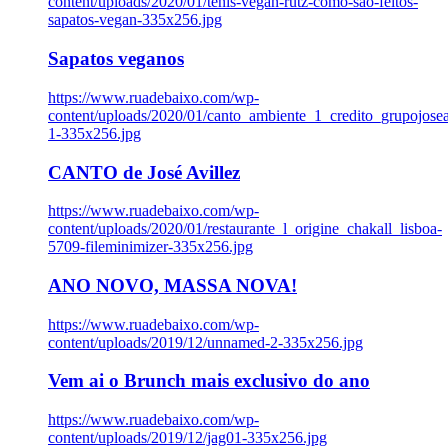
content/uploads/2020/01/tenis-vegan-rutz-como-sao-feitos-
sapatos-vegan-335x256.jpg
Sapatos veganos
https://www.ruadebaixo.com/wp-
content/uploads/2020/01/canto_ambiente_1_credito_grupojosea
1-335x256.jpg
CANTO de José Avillez
https://www.ruadebaixo.com/wp-
content/uploads/2020/01/restaurante_l_origine_chakall_lisboa-
5709-fileminimizer-335x256.jpg
ANO NOVO, MASSA NOVA!
https://www.ruadebaixo.com/wp-
content/uploads/2019/12/unnamed-2-335x256.jpg
Vem ai o Brunch mais exclusivo do ano
https://www.ruadebaixo.com/wp-
content/uploads/2019/12/jag01-335x256.jpg