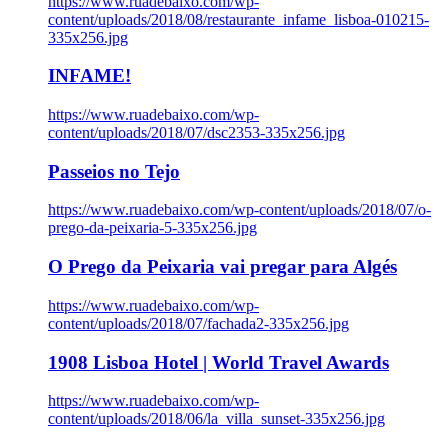
https://www.ruadebaixo.com/wp-
content/uploads/2018/08/restaurante_infame_lisboa-010215-
335x256.jpg
INFAME!
https://www.ruadebaixo.com/wp-
content/uploads/2018/07/dsc2353-335x256.jpg
Passeios no Tejo
https://www.ruadebaixo.com/wp-content/uploads/2018/07/o-
prego-da-peixaria-5-335x256.jpg
O Prego da Peixaria vai pregar para Algés
https://www.ruadebaixo.com/wp-
content/uploads/2018/07/fachada2-335x256.jpg
1908 Lisboa Hotel | World Travel Awards
https://www.ruadebaixo.com/wp-
content/uploads/2018/06/la_villa_sunset-335x256.jpg