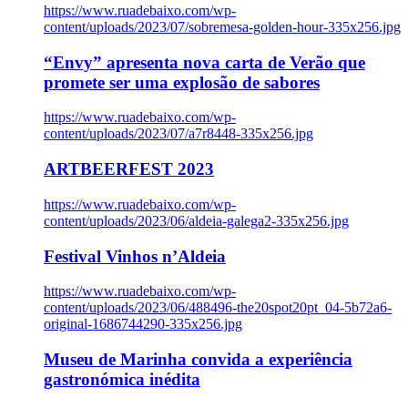
https://www.ruadebaixo.com/wp-
content/uploads/2023/07/sobremesa-golden-hour-335x256.jpg
“Envy” apresenta nova carta de Verão que
promete ser uma explosão de sabores
https://www.ruadebaixo.com/wp-
content/uploads/2023/07/a7r8448-335x256.jpg
ARTBEERFEST 2023
https://www.ruadebaixo.com/wp-
content/uploads/2023/06/aldeia-galega2-335x256.jpg
Festival Vinhos n’Aldeia
https://www.ruadebaixo.com/wp-
content/uploads/2023/06/488496-the20spot20pt_04-5b72a6-
original-1686744290-335x256.jpg
Museu de Marinha convida a experiência
gastronómica inédita