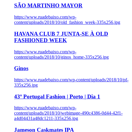
SÃO MARTINHO MAYOR
https://www.ruadebaixo.com/wp-
content/uploads/2018/10/old_fashion_week-335x256.jpg
HAVANA CLUB 7 JUNTA-SE À OLD
FASHIONED WEEK
https://www.ruadebaixo.com/wp-
content/uploads/2018/10/ginos_home-335x256.jpg
Ginos
https://www.ruadebaixo.com/wp-content/uploads/2018/10/pf-
335x256.jpg
43º Portugal Fashion | Porto | Dia 1
https://www.ruadebaixo.com/wp-
content/uploads/2018/10/webimage-490c4386-0d44-42f1-
a4d04431a48dc1211-335x256.jpg
Jameson Caskmates IPA