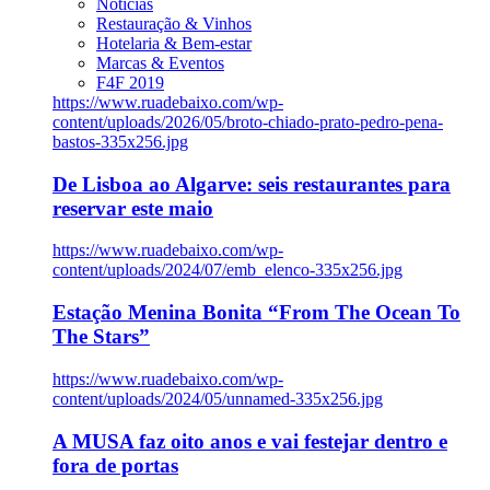
Notícias
Restauração & Vinhos
Hotelaria & Bem-estar
Marcas & Eventos
F4F 2019
https://www.ruadebaixo.com/wp-
content/uploads/2026/05/broto-chiado-prato-pedro-pena-
bastos-335x256.jpg
De Lisboa ao Algarve: seis restaurantes para
reservar este maio
https://www.ruadebaixo.com/wp-
content/uploads/2024/07/emb_elenco-335x256.jpg
Estação Menina Bonita “From The Ocean To
The Stars”
https://www.ruadebaixo.com/wp-
content/uploads/2024/05/unnamed-335x256.jpg
A MUSA faz oito anos e vai festejar dentro e
fora de portas