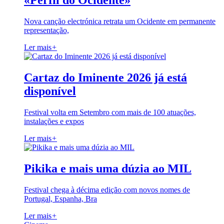
«Perfil do Ocidente»
Nova canção electrónica retrata um Ocidente em permanente
representação,
Ler mais
+
Cartaz do Iminente 2026 já está
disponível
Festival volta em Setembro com mais de 100 atuações,
instalações e expos
Ler mais
+
Pikika e mais uma dúzia ao MIL
Festival chega à décima edição com novos nomes de
Portugal, Espanha, Bra
Ler mais
+