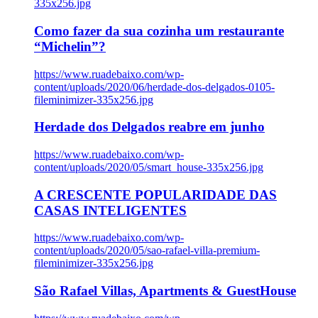
335x256.jpg
Como fazer da sua cozinha um restaurante
“Michelin”?
https://www.ruadebaixo.com/wp-
content/uploads/2020/06/herdade-dos-delgados-0105-
fileminimizer-335x256.jpg
Herdade dos Delgados reabre em junho
https://www.ruadebaixo.com/wp-
content/uploads/2020/05/smart_house-335x256.jpg
A CRESCENTE POPULARIDADE DAS
CASAS INTELIGENTES
https://www.ruadebaixo.com/wp-
content/uploads/2020/05/sao-rafael-villa-premium-
fileminimizer-335x256.jpg
São Rafael Villas, Apartments & GuestHouse