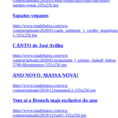
content/uploads/2020/01/tenis-vegan-rutz-como-sao-feitos-
sapatos-vegan-335x256.jpg
Sapatos veganos
https://www.ruadebaixo.com/wp-
content/uploads/2020/01/canto_ambiente_1_credito_grupojosea
1-335x256.jpg
CANTO de José Avillez
https://www.ruadebaixo.com/wp-
content/uploads/2020/01/restaurante_l_origine_chakall_lisboa-
5709-fileminimizer-335x256.jpg
ANO NOVO, MASSA NOVA!
https://www.ruadebaixo.com/wp-
content/uploads/2019/12/unnamed-2-335x256.jpg
Vem ai o Brunch mais exclusivo do ano
https://www.ruadebaixo.com/wp-
content/uploads/2019/12/jag01-335x256.jpg