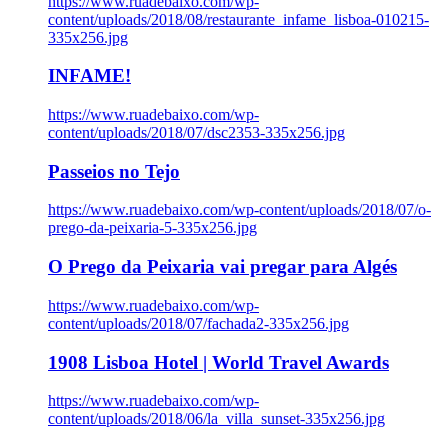
https://www.ruadebaixo.com/wp-
content/uploads/2018/08/restaurante_infame_lisboa-010215-
335x256.jpg
INFAME!
https://www.ruadebaixo.com/wp-
content/uploads/2018/07/dsc2353-335x256.jpg
Passeios no Tejo
https://www.ruadebaixo.com/wp-content/uploads/2018/07/o-
prego-da-peixaria-5-335x256.jpg
O Prego da Peixaria vai pregar para Algés
https://www.ruadebaixo.com/wp-
content/uploads/2018/07/fachada2-335x256.jpg
1908 Lisboa Hotel | World Travel Awards
https://www.ruadebaixo.com/wp-
content/uploads/2018/06/la_villa_sunset-335x256.jpg