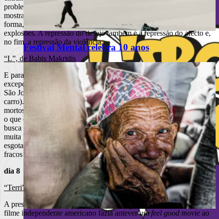
problema de “Stillleben”: o mecanismo está completamente à
mostra. Em compensação, é um drama em surdina, o que é, de certa
forma, refrescante: não há grandes confrontos, nem quaisquer
explosões. A repressão do desejo também é a repressão do afecto e,
no fim, a repressão da violência.
Festival Mental celebra 10 anos
“L”, de Babis Makridis
E para confirmar a regra na competição internacional, uma
excepção:
“L”
(repete dia 5 de maio, sábado, às 16h00, no Cinema
São Jorge) não é sobre a família (embora esta circule por lá, de
carro). Na verdade, entre lutas condutores de carros e
motards
,
mortos que são ursos, distribuidores de mel, é difícil perceber sobre
o que é. Procurando o absurdo pelo absurdo (não é sátira, nem
busca qualquer aproximação à realidade), “L” peca por não ter
muita graça (apesar de alguns momentos interessantes, que se
esgotam rapidamente), nem ter grandes ideias de Cinema. Dos mais
fracos da competição.
dia 8
“Terri”, de Azarel Jacobs
A presença de John C. Reilly indiciava uma comédia, a aura de
filme independente americano fazia antever um
feel good movie
ao