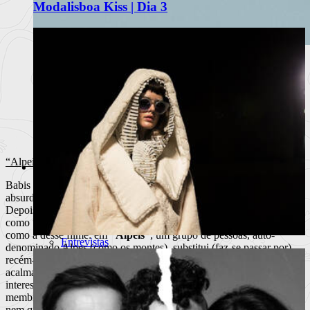
Modalisboa Kiss | Dia 3
Sanjo e Regula apresentam edição
limitada do Riva Boat Shoe
A colaboração une a herança do calçado português à
linguagem visual do r
Ler mais
+
“Alpeis”, de Yorgos Lanthimos
Artes
Notícias
Babis Makridis, realizador de “L”, tem muito a aprender sobre o
Teatro
absurdo (e Cinema também) do seu compatriota
Yorgos Lathimos
.
Dança
Depois de “Kynodontas”, que (em boa hora) estreou em Portugal
Exposições
como “Canino”, Lanthimos lança-se a uma premissa tão mirabolante
Festivais
como a desse filme: em
“Alpeis”
, um grupo de pessoas, auto-
Entrevistas
denominado Alpes (como os montes), substitui (faz-se passar por)
Portugal Fashion 2016 – Lisboa
recém-falecidos junto dos seus entes queridos, com o intuito de lhes
acalmar a dor, recebendo, claro está, pelo serviço. O realizador
interessa-se sobretudo pelos efeitos deste modo de vida num dos
membros do grupo, uma mulher que, às tantas, já não sabe quem é,
nem quem são os seus (um desfasamento da realidade que se