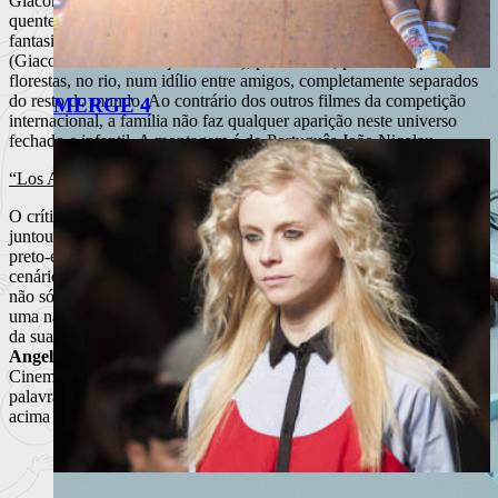
Giacomo, um rapaz surdo, e a sua amiga Stefania, num Verão
quente e sonolento, com uma câmara tão naturalista que se torna
fantasiosa. Repetem-se as deambulações e as brincadeiras de criança
(Giacomo é uma criança crescida), pelas feiras, por bailes, por
florestas, no rio, num idílio entre amigos, completamente separados
do resto do mundo. Ao contrário dos outros filmes da competição
MERGE 4
internacional, a família não faz qualquer aparição neste universo
fechado e infantil. A montagem é do Português João Nicolau.
“Los Angeles Plays Itself”, de Thom Andersen
O crítico e professor
Thom Andersen
, angelino dos sete costados,
juntou pedacinhos de vários filmes — antigos e novos, a cores e a
preto-e-branco, independentes e grandes produções — que têm por
cenário Los Angeles (ou “personagem” — daí o título), recriando
não só a história da cidade (uma história de perda de identidade, de
uma não-cidade, muito por culpa de Hollywood), como a evolução
da sua representação nos filmes. Com quase três horas,
“Los
Angeles Plays Itself”
é um ensaio interessantíssimo sobre o
Cinema, veiculado por um narrador rabugento (ou melhor, as
palavras de Andersen, que este diz, é que são rabugentas), que,
acima de tudo, não quer que chamem à sua cidade L.A.