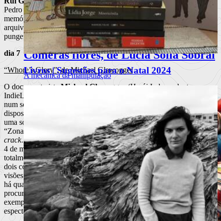
Rui Guerra da Mata
(ainda que com a presença tutelar de João
Pedro Rodrigues, que protagoniza), mais um trabalho sobre a
memória (do incêndio do Chiado, com recurso a imagens de
arquivo; dos anos 80 lisboetas; de um amor perdido), tornado mais
pungente pela artificialidade do estúdio.
Comerás flores, de Lucía Solla Sobral
dia 7
Livros | Sugestões para o Natal 2024
“Whore’s Glory”, de Michael Glawogger
A mecânica da manipulação
O documentarista
Michael Glawogger
(Herói Independente no
Ler mais
+
IndieLisboa 2006) constrói um tríptico sobre a prostituição: começa
num sofisticado bordel na Tailândia, onde as prostitutas estão
dispostas num “aquário”; passa pelas ruelas estreitas do Bangladesh,
uma sociedade tão estratificada como a do mundo lá fora; e acaba na
“Zona” do México, onde se reza à Santíssima Morte e se fuma
crack
. Se no primeiro quadro, o título
“Whore’s Glory”
(repete dia
4 de maio, sexta-feira, às 21h30, na Culturgest) não parece
totalmente descabido (porventura porque se vê menos), os outros
dois completam uma descida aos infernos, pouco consentânea com
visões românticas da profissão mais antiga do mundo. No entanto,
há qualquer coisa que desagrada no documentário: Glawogger
procura uma certa estética da (na) degradação; a banda-sonora, por
exemplo, embeleza as imagens e corta alguma náusea que o
espectador possa sentir.