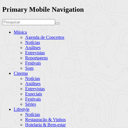
Primary Mobile Navigation
Música
Agenda de Concertos
Notícias
Análises
Entrevistas
Reportagens
Festivais
Som
Cinema
Notícias
Análises
Entrevistas
Especiais
Festivais
Séries
Lifestyle
Notícias
Restauração & Vinhos
Hotelaria & Bem-estar