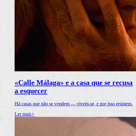
«Calle Málaga» e a casa que se recusa
a esquecer
Há casas que não se vendem — vivem-se, e por isso resistem.
Ler mais
+