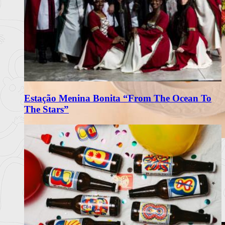
Estação Menina Bonita “From The Ocean To
The Stars”
Matriarca Renova Carta de Verão
com Frescura e Sabores Portugueses
O restaurante Matriarca, no Porto, apresenta a sua nova carta
de verão 2
Ler mais
+