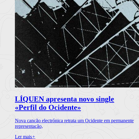
LÍQUEN apresenta novo single
«Perfil do Ocidente»
Nova canção electrónica retrata um Ocidente em permanente
representação,
Ler mais
+