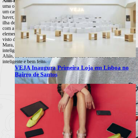
Ann-Kristin Reyels
não me quis desmentir:
“Formentera”
é mais
uma obra da competição internacional a lidar com a família. Quando
um casal, de férias, visita a “família” do homem (os parentescos, a
haver, são deixados vagos), que vive em comunidade meio
hippie
na
ilha de Formentera em Espanha, este tem de decidir entre a relação
com a mulher e uma vida com os seus. Nina, a protagonista, é o
elemento estranho, a ameaça, o inimigo daquele núcleo familiar. Ou,
visto de outro prisma, a família (principalmente a ponta-de-lança
Mara, uma “força da natureza”) é a força a combater. Esta cisão é
inteligentemente representada na violência de um quase-crime.
Aliás, se “Formentera” não deslumbra, não deixa de ser um filme
inteligente e bem feito.
VEJA Inaugura Primeira Loja em Lisboa no
Bairro de Santos