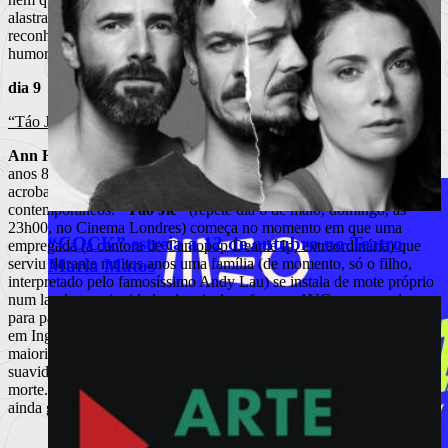
alastrará a outras personagens e ao espectador). Nesta altura, já se
reconhece um estilo Lanthimos: uma mistura bastante forte de
humor e violência (física e psicológica).
dia 9
“Táo Jie”, de Ann Hui
Ann Hui
fez parte da nova vaga do Cinema de Hong Kong nos
anos 80, mas, pegando nos últimos filmes, não se interessa pelas
acrobacias e chuvas de tiros que tornaram famosos os seus
contemporâneos.
“Táo Jie”
(repete dia 6 de maio, domingo, às
23h00, no Cinema Londres) começa no momento em que uma
“COCK” estreia a 12 de outubro no Teatro
empregada (a cantora de Cantopop Deanie Ip, extraordinária) que
serviu durante muitos anos uma família (de momento, só o filho,
Maria Matos
interpretado pelo famosíssimo Andy Lau) se instala de mote próprio
num lar de terceira idade, depois de sofrer um AVC, preparando-se
para passar lá o resto da vida. Uma vida simples, como diz o título
em Inglês (e provavelmente o cantonense), uma vida comum à
maioria dos mortais. Com mão sábia, Ann Hui instila uma notável
suavidade e beleza nesta história triste sobre a doença, a velhice e a
morte. O Cinema de Hong Kong, em queda nos últimos tempos,
ainda guarda alguns tesouros.