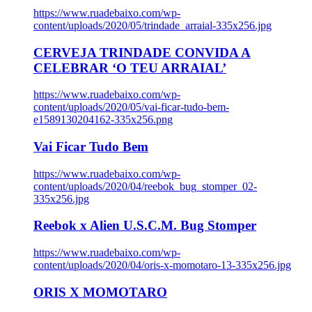
https://www.ruadebaixo.com/wp-
content/uploads/2020/05/trindade_arraial-335x256.jpg
CERVEJA TRINDADE CONVIDA A
CELEBRAR ‘O TEU ARRAIAL’
https://www.ruadebaixo.com/wp-
content/uploads/2020/05/vai-ficar-tudo-bem-
e1589130204162-335x256.png
Vai Ficar Tudo Bem
https://www.ruadebaixo.com/wp-
content/uploads/2020/04/reebok_bug_stomper_02-
335x256.jpg
Reebok x Alien U.S.C.M. Bug Stomper
https://www.ruadebaixo.com/wp-
content/uploads/2020/04/oris-x-momotaro-13-335x256.jpg
ORIS X MOMOTARO