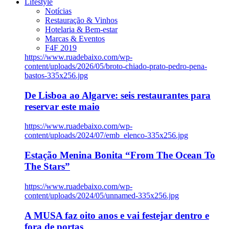
Lifestyle
Notícias
Restauração & Vinhos
Hotelaria & Bem-estar
Marcas & Eventos
F4F 2019
https://www.ruadebaixo.com/wp-
content/uploads/2026/05/broto-chiado-prato-pedro-pena-
bastos-335x256.jpg
De Lisboa ao Algarve: seis restaurantes para
reservar este maio
https://www.ruadebaixo.com/wp-
content/uploads/2024/07/emb_elenco-335x256.jpg
Estação Menina Bonita “From The Ocean To
The Stars”
https://www.ruadebaixo.com/wp-
content/uploads/2024/05/unnamed-335x256.jpg
A MUSA faz oito anos e vai festejar dentro e
fora de portas