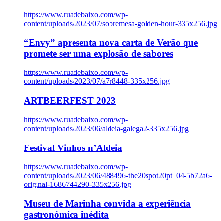
https://www.ruadebaixo.com/wp-
content/uploads/2023/07/sobremesa-golden-hour-335x256.jpg
“Envy” apresenta nova carta de Verão que
promete ser uma explosão de sabores
https://www.ruadebaixo.com/wp-
content/uploads/2023/07/a7r8448-335x256.jpg
ARTBEERFEST 2023
https://www.ruadebaixo.com/wp-
content/uploads/2023/06/aldeia-galega2-335x256.jpg
Festival Vinhos n’Aldeia
https://www.ruadebaixo.com/wp-
content/uploads/2023/06/488496-the20spot20pt_04-5b72a6-
original-1686744290-335x256.jpg
Museu de Marinha convida a experiência
gastronómica inédita