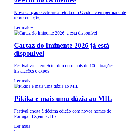
«Perfil do Ocidente»
Nova canção electrónica retrata um Ocidente em permanente
representação,
Ler mais
+
Cartaz do Iminente 2026 já está
disponível
Festival volta em Setembro com mais de 100 atuações,
instalações e expos
Ler mais
+
Pikika e mais uma dúzia ao MIL
Festival chega à décima edição com novos nomes de
Portugal, Espanha, Bra
Ler mais
+