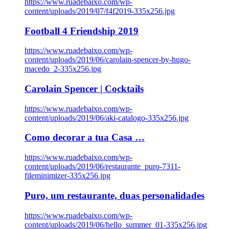
https://www.ruadebaixo.com/wp-
content/uploads/2019/07/f4f2019-335x256.jpg
Football 4 Friendship 2019
https://www.ruadebaixo.com/wp-
content/uploads/2019/06/carolain-spencer-by-hugo-
macedo_2-335x256.jpg
Carolain Spencer | Cocktails
https://www.ruadebaixo.com/wp-
content/uploads/2019/06/aki-catalogo-335x256.jpg
Como decorar a tua Casa …
https://www.ruadebaixo.com/wp-
content/uploads/2019/06/restaurante_puro-7311-
fileminimizer-335x256.jpg
Puro, um restaurante, duas personalidades
https://www.ruadebaixo.com/wp-
content/uploads/2019/06/hello_summer_01-335x256.jpg