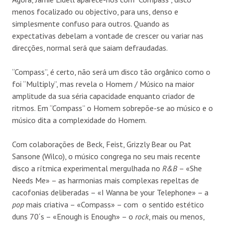
menos focalizado ou objectivo, para uns, denso e
simplesmente confuso para outros. Quando as
expectativas debelam a vontade de crescer ou variar nas
direcções, normal será que saiam defraudadas.
“Compass”, é certo, não será um disco tão orgânico como o
foi “Multiply”, mas revela o Homem / Músico na maior
amplitude da sua séria capacidade enquanto criador de
ritmos. Em “Compass” o Homem sobrepõe-se ao músico e o
músico dita a complexidade do Homem.
Com colaborações de Beck, Feist, Grizzly Bear ou Pat
Sansone (Wilco), o músico congrega no seu mais recente
disco a rítmica experimental mergulhada no
R&B
– «She
Needs Me» – as harmonias mais complexas repeltas de
cacofonias deliberadas – «I Wanna be your Telephone» – a
pop
mais criativa – «Compass» – com o sentido estético
duns 70´s – «Enough is Enough» – o
rock
, mais ou menos,