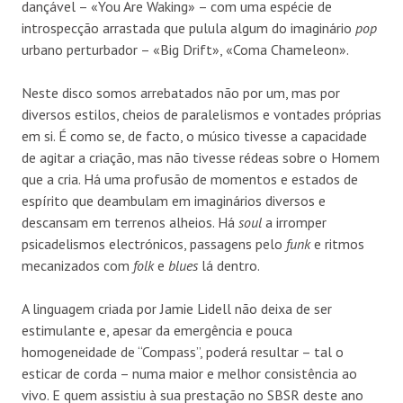
dançável – «You Are Waking» – com uma espécie de
introspecção arrastada que pulula algum do imaginário
pop
urbano perturbador – «Big Drift», «Coma Chameleon».
Neste disco somos arrebatados não por um, mas por
diversos estilos, cheios de paralelismos e vontades próprias
em si. É como se, de facto, o músico tivesse a capacidade
de agitar a criação, mas não tivesse rédeas sobre o Homem
que a cria. Há uma profusão de momentos e estados de
espírito que deambulam em imaginários diversos e
descansam em terrenos alheios. Há
soul
a irromper
psicadelismos electrónicos, passagens pelo
funk
e ritmos
mecanizados com
folk
e
blues
lá dentro.
A linguagem criada por Jamie Lidell não deixa de ser
estimulante e, apesar da emergência e pouca
homogeneidade de “Compass”, poderá resultar – tal o
esticar de corda – numa maior e melhor consistência ao
vivo. E quem assistiu à sua prestação no SBSR deste ano