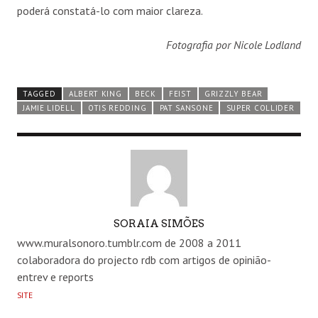
poderá constatá-lo com maior clareza.
Fotografia por Nicole Lodland
TAGGED
ALBERT KING
BECK
FEIST
GRIZZLY BEAR
JAMIE LIDELL
OTIS REDDING
PAT SANSONE
SUPER COLLIDER
AUTHOR
SORAIA SIMÕES
www.muralsonoro.tumblr.com de 2008 a 2011
colaboradora do projecto rdb com artigos de opinião-
entrev e reports
SITE