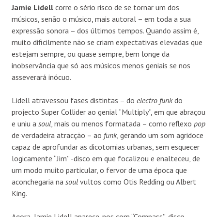
Jamie Lidell
corre o sério risco de se tornar um dos
músicos, senão o músico, mais autoral – em toda a sua
expressão sonora – dos últimos tempos. Quando assim é,
muito dificilmente não se criam expectativas elevadas que
estejam sempre, ou quase sempre, bem longe da
inobservância que só aos músicos menos geniais se nos
asseverará inócuo.
Lidell atravessou fases distintas – do
electro funk
do
projecto Super Collider ao genial “Multiply”, em que abraçou
e uniu a
soul
, mais ou menos formatada – como reflexo
pop
de verdadeira atracção – ao
funk
, gerando um som agridoce
capaz de aprofundar as dicotomias urbanas, sem esquecer
logicamente “Jim” -disco em que focalizou e enalteceu, de
um modo muito particular, o fervor de uma época que
aconchegaria na
soul
vultos como Otis Redding ou Albert
King.
Agora, Jamie Lidell aparece-nos com “Compass”, disco