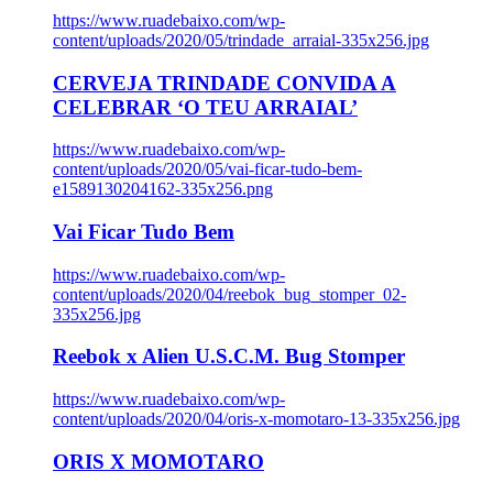
https://www.ruadebaixo.com/wp-
content/uploads/2020/05/trindade_arraial-335x256.jpg
CERVEJA TRINDADE CONVIDA A
CELEBRAR ‘O TEU ARRAIAL’
https://www.ruadebaixo.com/wp-
content/uploads/2020/05/vai-ficar-tudo-bem-
e1589130204162-335x256.png
Vai Ficar Tudo Bem
https://www.ruadebaixo.com/wp-
content/uploads/2020/04/reebok_bug_stomper_02-
335x256.jpg
Reebok x Alien U.S.C.M. Bug Stomper
https://www.ruadebaixo.com/wp-
content/uploads/2020/04/oris-x-momotaro-13-335x256.jpg
ORIS X MOMOTARO