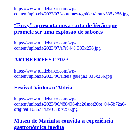
https://www.ruadebaixo.com/wp-
content/uploads/2023/07/sobremesa-golden-hour-335x256.jpg
“Envy” apresenta nova carta de Verão que
promete ser uma explosão de sabores
https://www.ruadebaixo.com/wp-
content/uploads/2023/07/a7r8448-335x256.jpg
ARTBEERFEST 2023
https://www.ruadebaixo.com/wp-
content/uploads/2023/06/aldeia-galega2-335x256.jpg
Festival Vinhos n’Aldeia
https://www.ruadebaixo.com/wp-
content/uploads/2023/06/488496-the20spot20pt_04-5b72a6-
original-1686744290-335x256.jpg
Museu de Marinha convida a experiência
gastronómica inédita