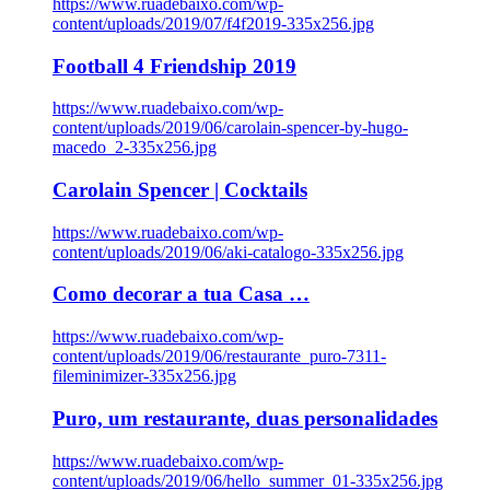
https://www.ruadebaixo.com/wp-
content/uploads/2019/07/f4f2019-335x256.jpg
Football 4 Friendship 2019
https://www.ruadebaixo.com/wp-
content/uploads/2019/06/carolain-spencer-by-hugo-
macedo_2-335x256.jpg
Carolain Spencer | Cocktails
https://www.ruadebaixo.com/wp-
content/uploads/2019/06/aki-catalogo-335x256.jpg
Como decorar a tua Casa …
https://www.ruadebaixo.com/wp-
content/uploads/2019/06/restaurante_puro-7311-
fileminimizer-335x256.jpg
Puro, um restaurante, duas personalidades
https://www.ruadebaixo.com/wp-
content/uploads/2019/06/hello_summer_01-335x256.jpg