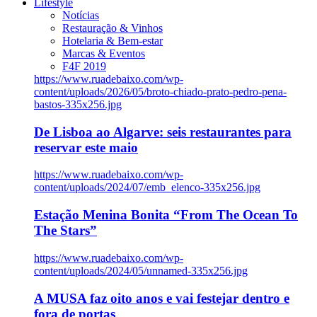
Lifestyle
Notícias
Restauração & Vinhos
Hotelaria & Bem-estar
Marcas & Eventos
F4F 2019
https://www.ruadebaixo.com/wp-
content/uploads/2026/05/broto-chiado-prato-pedro-pena-
bastos-335x256.jpg
De Lisboa ao Algarve: seis restaurantes para
reservar este maio
https://www.ruadebaixo.com/wp-
content/uploads/2024/07/emb_elenco-335x256.jpg
Estação Menina Bonita “From The Ocean To
The Stars”
https://www.ruadebaixo.com/wp-
content/uploads/2024/05/unnamed-335x256.jpg
A MUSA faz oito anos e vai festejar dentro e
fora de portas