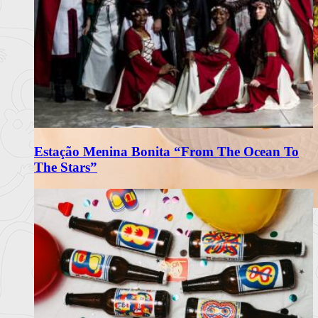
Estação Menina Bonita “From The Ocean To
The Stars”
Matriarca Renova Carta de Verão
com Frescura e Sabores Portugueses
O restaurante Matriarca, no Porto, apresenta a sua nova carta
de verão 2