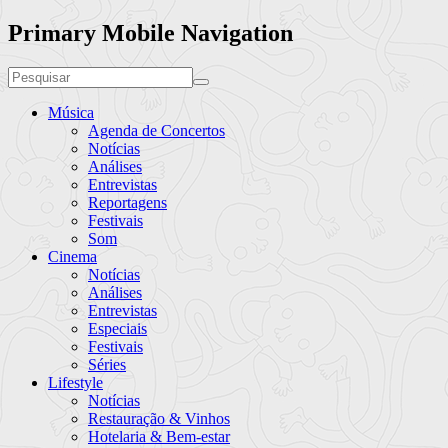
Primary Mobile Navigation
Música
Agenda de Concertos
Notícias
Análises
Entrevistas
Reportagens
Festivais
Som
Cinema
Notícias
Análises
Entrevistas
Especiais
Festivais
Séries
Lifestyle
Notícias
Restauração & Vinhos
Hotelaria & Bem-estar