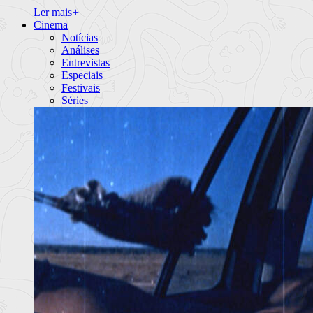
Ler mais
+
Cinema
Notícias
Análises
Entrevistas
Especiais
Festivais
Séries