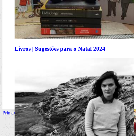
Comerás flores, de Lucía Solla Sobral
Livros | Sugestões para o Natal 2024
A mecânica da manipulação
Ler mais
+
Primavera Sound Porto, dia 2. @primaverasound_port