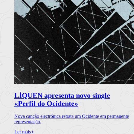
LÍQUEN apresenta novo single
«Perfil do Ocidente»
Nova canção electrónica retrata um Ocidente em permanente
representação,
Ler mais
+