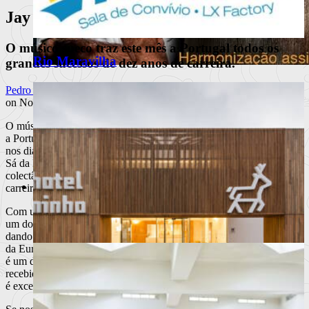
Jay Jay Johanson
O músico sueco traz este mês a Portugal todos os
Rio Maravilha
grandes sucessos de dez anos de carreira.
Desarma leva o Atlântico até Braga
Pedro Marques
on Novembro 6, 2008 at 10:47 am
em jantar a quatro mãos
O músico sueco Jay-Jay Johanson (para nós Jay Jay) vai deslocar-se
a Portugal para realizar dois concertos. Os espectáculos decorrem
Octávio Freitas, chef do Desarma, é o convidado de julho do
nos dias 17 (Lisboa, Aula Magna) e 18 de Dezembro (Porto, Teatro
Palatial Atí
Sá da Bandeira), nos quais será apresentado “Prologue”, uma
Ler mais
+
colectânea que reúne alguns dos maiores êxitos dos dez anos de
Moda
carreira do músico.
Notícias
Com uma carreira bastante interessante a nível europeu, Jay Jay foi
Eventos
um dos primeiros impulsionadores da cultura electro-pop nórdica,
Marcas
dando a conhecer as potencialidades dos músicos oriundos do norte
Beleza /Cosmética
da Europa. Praticamente “marginalizado” na sua terra natal, Jay Jay
é um dos músicos mais respeitados na Europa e a sua música tem
recebido rasgados elogios por parte da crítica europeia. Portugal não
é excepção.