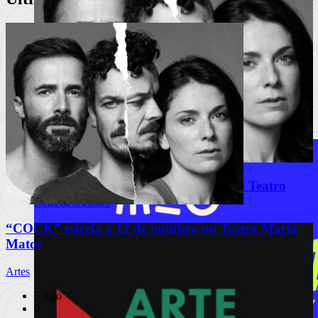
“COCK” estreia a 12 de outubro no Teatro
Maria Matos
“COCK” estreia a 12 de outubro no Teatro Maria
Matos
Artes
5 Ago
0