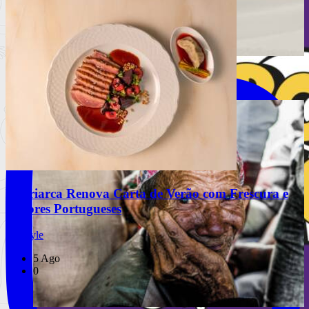
INSTAGRAM
Festival Mental celebra 10 anos
Matriarca Renova Carta de Verão com Frescura e
Sabores Portugueses
Lifestyle
5 Ago
0