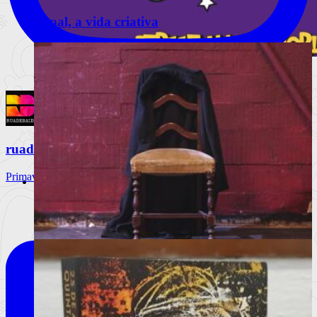
Nepal, a vida criativa
Lisboa volta a ser palco da magia com
175 espetáculos gratuitos
O Festival Internacional de Magia de Rua regressa de 18 a 23
de agosto c
ruadebaixo
Ler mais
+
Primavera Sound Porto, dia 3. @primaverasound_port
Livros
Notícias
Análises
Livros da Semana
Entrevistas & Especiais
A vida, de robe e ao som de uma marcha