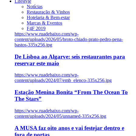
Lifestyle
Notícias
Restauração & Vinhos
Hotelaria & Bem-estar
Marcas & Eventos
F4F 2019
https://www.ruadebaixo.com/wp-
content/uploads/2026/05/broto-chiado-prato-pedro-pena-
bastos-335x256.jpg
De Lisboa ao Algarve: seis restaurantes para
reservar este maio
https://www.ruadebaixo.com/wp-
content/uploads/2024/07/emb_elenco-335x256.jpg
Estação Menina Bonita “From The Ocean To
The Stars”
https://www.ruadebaixo.com/wp-
content/uploads/2024/05/unnamed-335x256.jpg
A MUSA faz oito anos e vai festejar dentro e
fora de portas