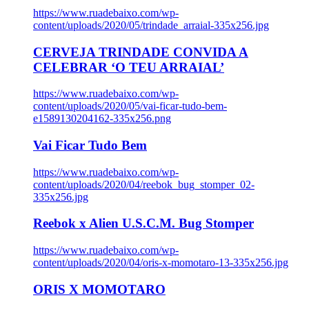
https://www.ruadebaixo.com/wp-
content/uploads/2020/05/trindade_arraial-335x256.jpg
CERVEJA TRINDADE CONVIDA A
CELEBRAR ‘O TEU ARRAIAL’
https://www.ruadebaixo.com/wp-
content/uploads/2020/05/vai-ficar-tudo-bem-
e1589130204162-335x256.png
Vai Ficar Tudo Bem
https://www.ruadebaixo.com/wp-
content/uploads/2020/04/reebok_bug_stomper_02-
335x256.jpg
Reebok x Alien U.S.C.M. Bug Stomper
https://www.ruadebaixo.com/wp-
content/uploads/2020/04/oris-x-momotaro-13-335x256.jpg
ORIS X MOMOTARO