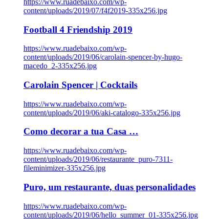
https://www.ruadebaixo.com/wp-
content/uploads/2019/07/f4f2019-335x256.jpg
Football 4 Friendship 2019
https://www.ruadebaixo.com/wp-
content/uploads/2019/06/carolain-spencer-by-hugo-
macedo_2-335x256.jpg
Carolain Spencer | Cocktails
https://www.ruadebaixo.com/wp-
content/uploads/2019/06/aki-catalogo-335x256.jpg
Como decorar a tua Casa …
https://www.ruadebaixo.com/wp-
content/uploads/2019/06/restaurante_puro-7311-
fileminimizer-335x256.jpg
Puro, um restaurante, duas personalidades
https://www.ruadebaixo.com/wp-
content/uploads/2019/06/hello_summer_01-335x256.jpg