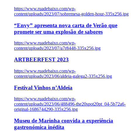
https://www.ruadebaixo.com/wp-
content/uploads/2023/07/sobremesa-golden-hour-335x256.jpg
“Envy” apresenta nova carta de Verão que
promete ser uma explosão de sabores
https://www.ruadebaixo.com/wp-
content/uploads/2023/07/a7r8448-335x256.jpg
ARTBEERFEST 2023
https://www.ruadebaixo.com/wp-
content/uploads/2023/06/aldeia-galega2-335x256.jpg
Festival Vinhos n’Aldeia
https://www.ruadebaixo.com/wp-
content/uploads/2023/06/488496-the20spot20pt_04-5b72a6-
original-1686744290-335x256.jpg
Museu de Marinha convida a experiência
gastronómica inédita