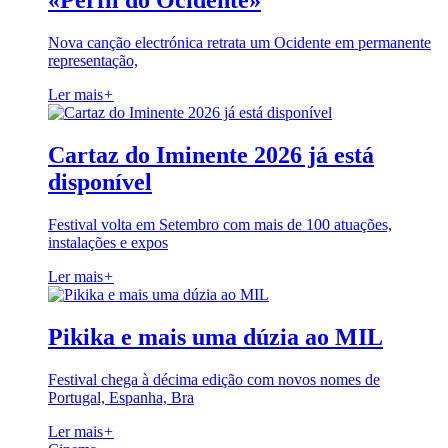
«Perfil do Ocidente»
Nova canção electrónica retrata um Ocidente em permanente
representação,
Ler mais
+
Cartaz do Iminente 2026 já está
disponível
Festival volta em Setembro com mais de 100 atuações,
instalações e expos
Ler mais
+
Pikika e mais uma dúzia ao MIL
Festival chega à décima edição com novos nomes de
Portugal, Espanha, Bra
Ler mais
+