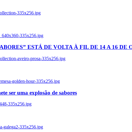
ollection-335x256.jpg
tl_640x360-335x256.jpg
BORES” ESTÁ DE VOLTA À FIL DE 14 A 16 DE
llection-aveiro-prosa-335x256.jpg
remesa-golden-hour-335x256.jpg
ete ser uma explosão de sabores
8448-335x256.jpg
ia-galega2-335x256.jpg