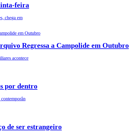
inta-feira
es, chega em
rquivo Regressa a Campolide em Outubro
iares acontece
os por dentro
s contemporân
o de ser estrangeiro