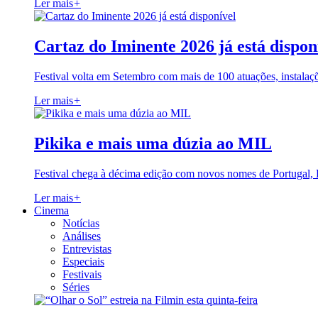
Ler mais
+
Cartaz do Iminente 2026 já está dispon
Festival volta em Setembro com mais de 100 atuações, instalaç
Ler mais
+
Pikika e mais uma dúzia ao MIL
Festival chega à décima edição com novos nomes de Portugal,
Ler mais
+
Cinema
Notícias
Análises
Entrevistas
Especiais
Festivais
Séries