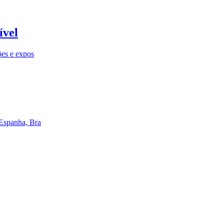
ível
ões e expos
 Espanha, Bra