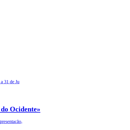
 a 31 de Ju
 do Ocidente»
presentação,