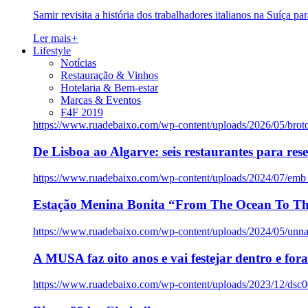
Samir revisita a história dos trabalhadores italianos na Suíça pa
Ler mais
+
Lifestyle
Notícias
Restauração & Vinhos
Hotelaria & Bem-estar
Marcas & Eventos
F4F 2019
https://www.ruadebaixo.com/wp-content/uploads/2026/05/brot
De Lisboa ao Algarve: seis restaurantes para res
https://www.ruadebaixo.com/wp-content/uploads/2024/07/emb
Estação Menina Bonita “From The Ocean To Th
https://www.ruadebaixo.com/wp-content/uploads/2024/05/un
A MUSA faz oito anos e vai festejar dentro e fora
https://www.ruadebaixo.com/wp-content/uploads/2023/12/dsc