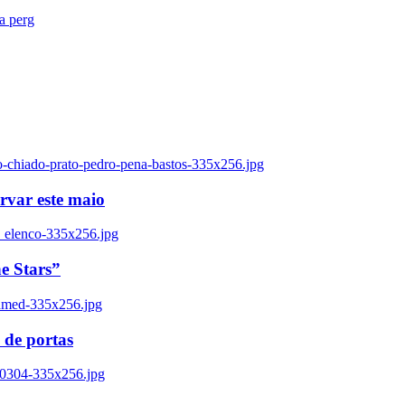
ra perg
o-chiado-prato-pedro-pena-bastos-335x256.jpg
ervar este maio
_elenco-335x256.jpg
e Stars”
named-335x256.jpg
 de portas
00304-335x256.jpg