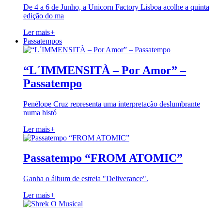
De 4 a 6 de Junho, a Unicorn Factory Lisboa acolhe a quinta
edição do ma
Ler mais
+
Passatempos
“L´IMMENSITÀ – Por Amor” –
Passatempo
Penélope Cruz representa uma interpretação deslumbrante
numa histó
Ler mais
+
Passatempo “FROM ATOMIC”
Ganha o álbum de estreia "Deliverance".
Ler mais
+