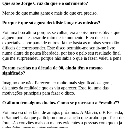
Que sabe Jorge Cruz do que é o sofrimento?
Menos do que muita gente e mais do que era preciso.
Porque é que só agora decidiste lançar as músicas?
Foi uma boa altura porque, se calhar, era a coisa menos óbvia que
alguém podia esperar de mim neste momento. E eu detesto
expectativas por parte de outros. Já me basta as minhas serem tão
difíceis de corresponder. Este disco permitiu-me sentir-me livre
numa altura de pouca liberdade, por isso e pelo seu resultado final
que me surpreendeu, porque não sabia o que ia fazer, valeu a pena.
Foram escritas na década de 90, ainda têm o mesmo
significado?
Imagino que não. Parecem ter muito mais significados agora,
distantes da realidade que as viu aparecer. Essa foi uma das
motivações principais para fazer o disco.
O álbum tem alguns duetos. Como se processou a “escolha”?
Foi uma escolha fácil de amigos próximos. A Márcia, o B Fachada,
o Samuel Úria que participou numa canção que acabou por ficar de
fora, são convites mais ou menos evidentes a pessoas com quem já
tinha feito umas quantas coisas antes.