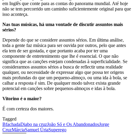
em Inglês que conte para as contas do panorama mundial. Até hoje
não se tem percorrido um caminho suficientemente original para que
isso aconteça.
Nas tuas músicas, há uma vontade de discutir assuntos mais
sérios?
Depende do que se considere assuntos sérios. Em última análise,
toda a gente faz música para ser ouvida por outros, pelo que antes
ela tem de ser gostada, e que portanto acaba por ter uma
componente de entretenimento que lhe é essencial. O que não
significa que as canções estejam condenadas à superficialidade. Se
considerarmos assuntos sérios a busca de reflectir uma realidade
qualquer, ou necessidade de expressar algo que possa ter origens
mais profundas do que um pequeno-almoço, ou uma ida à bola, se
calhar a resposta é sim. De qualquer modo talvez exista grande
potencial em canções sobre pequenos-almoços e idas à bola.
Vitorino é o maior?
É com certeza dos maiores.
Tagged
Bfachada
Diabo na cruz
João Só e Os Abandonados
Jorge
Cruz
Márcia
Samuel Úria
Superego