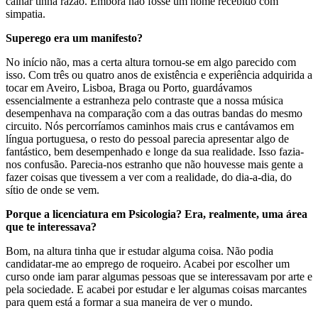
calhar tinha razão. Embora não fosse um nome recebido com
simpatia.
Superego era um manifesto?
No início não, mas a certa altura tornou-se em algo parecido com
isso. Com três ou quatro anos de existência e experiência adquirida a
tocar em Aveiro, Lisboa, Braga ou Porto, guardávamos
essencialmente a estranheza pelo contraste que a nossa música
desempenhava na comparação com a das outras bandas do mesmo
circuito. Nós percorríamos caminhos mais crus e cantávamos em
língua portuguesa, o resto do pessoal parecia apresentar algo de
fantástico, bem desempenhado e longe da sua realidade. Isso fazia-
nos confusão. Parecia-nos estranho que não houvesse mais gente a
fazer coisas que tivessem a ver com a realidade, do dia-a-dia, do
sítio de onde se vem.
Porque a licenciatura em Psicologia? Era, realmente, uma área
que te interessava?
Bom, na altura tinha que ir estudar alguma coisa. Não podia
candidatar-me ao emprego de roqueiro. Acabei por escolher um
curso onde iam parar algumas pessoas que se interessavam por arte e
pela sociedade. E acabei por estudar e ler algumas coisas marcantes
para quem está a formar a sua maneira de ver o mundo.