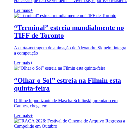
Há casas que não se vendem — vivem-se, e por isso resistem.
Ler mais
+
“Terminal” estreia mundialmente no
TIFF de Toronto
A curta-metragem de animação de Alexandre Siqueira integra
a competição
Ler mais
+
“Olhar o Sol” estreia na Filmin esta
quinta-feira
O filme hipnotizante de Mascha Schilinski, premiado em
Cannes, chega em
Ler mais
+