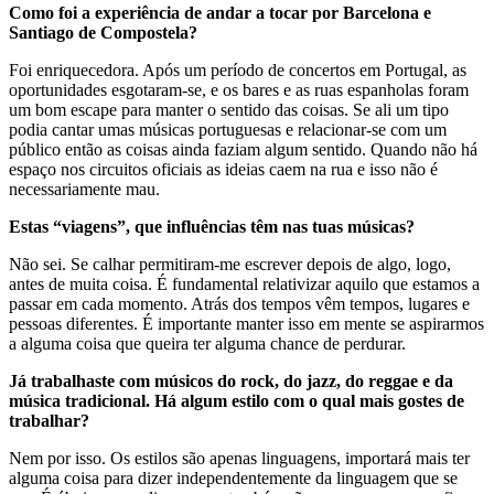
Como foi a experiência de andar a tocar por Barcelona e
Santiago de Compostela?
Foi enriquecedora. Após um período de concertos em Portugal, as
oportunidades esgotaram-se, e os bares e as ruas espanholas foram
um bom escape para manter o sentido das coisas. Se ali um tipo
podia cantar umas músicas portuguesas e relacionar-se com um
público então as coisas ainda faziam algum sentido. Quando não há
espaço nos circuitos oficiais as ideias caem na rua e isso não é
necessariamente mau.
Estas “viagens”, que influências têm nas tuas músicas?
Não sei. Se calhar permitiram-me escrever depois de algo, logo,
antes de muita coisa. É fundamental relativizar aquilo que estamos a
passar em cada momento. Atrás dos tempos vêm tempos, lugares e
pessoas diferentes. É importante manter isso em mente se aspirarmos
a alguma coisa que queira ter alguma chance de perdurar.
Já trabalhaste com músicos do rock, do jazz, do reggae e da
música tradicional. Há algum estilo com o qual mais gostes de
trabalhar?
Nem por isso. Os estilos são apenas linguagens, importará mais ter
alguma coisa para dizer independentemente da linguagem que se