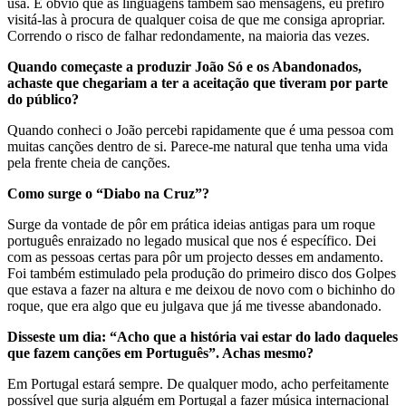
usa. É óbvio que as linguagens também são mensagens, eu prefiro
visitá-las à procura de qualquer coisa de que me consiga apropriar.
Correndo o risco de falhar redondamente, na maioria das vezes.
Quando começaste a produzir João Só e os Abandonados,
achaste que chegariam a ter a aceitação que tiveram por parte
do público?
Quando conheci o João percebi rapidamente que é uma pessoa com
muitas canções dentro de si. Parece-me natural que tenha uma vida
pela frente cheia de canções.
Como surge o “Diabo na Cruz”?
Surge da vontade de pôr em prática ideias antigas para um roque
português enraizado no legado musical que nos é específico. Dei
com as pessoas certas para pôr um projecto desses em andamento.
Foi também estimulado pela produção do primeiro disco dos Golpes
que estava a fazer na altura e me deixou de novo com o bichinho do
roque, que era algo que eu julgava que já me tivesse abandonado.
Disseste um dia: “Acho que a história vai estar do lado daqueles
que fazem canções em Português”. Achas mesmo?
Em Portugal estará sempre. De qualquer modo, acho perfeitamente
possível que surja alguém em Portugal a fazer música internacional