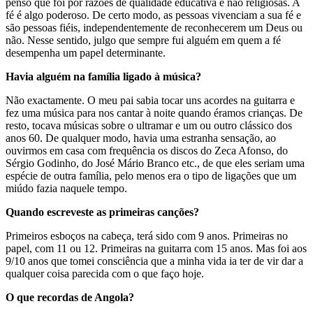
penso que foi por razões de qualidade educativa e não religiosas. A
fé é algo poderoso. De certo modo, as pessoas vivenciam a sua fé e
são pessoas fiéis, independentemente de reconhecerem um Deus ou
não. Nesse sentido, julgo que sempre fui alguém em quem a fé
desempenha um papel determinante.
Havia alguém na família ligado à música?
Não exactamente. O meu pai sabia tocar uns acordes na guitarra e
fez uma música para nos cantar à noite quando éramos crianças. De
resto, tocava músicas sobre o ultramar e um ou outro clássico dos
anos 60. De qualquer modo, havia uma estranha sensação, ao
ouvirmos em casa com frequência os discos do Zeca Afonso, do
Sérgio Godinho, do José Mário Branco etc., de que eles seriam uma
espécie de outra família, pelo menos era o tipo de ligações que um
miúdo fazia naquele tempo.
Quando escreveste as primeiras canções?
Primeiros esboços na cabeça, terá sido com 9 anos. Primeiras no
papel, com 11 ou 12. Primeiras na guitarra com 15 anos. Mas foi aos
9/10 anos que tomei consciência que a minha vida ia ter de vir dar a
qualquer coisa parecida com o que faço hoje.
O que recordas de Angola?