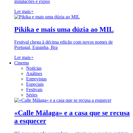
instalações e expos
Ler mais
+
Pikika e mais uma dúzia ao MIL
Festival chega à décima edição com novos nomes de
Portugal, Espanha, Bra
Ler mais
+
Cinema
Notícias
Análises
Entrevistas
Especiais
Festivais
Séries
«Calle Málaga» e a casa que se recusa
a esquecer