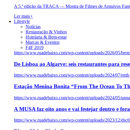
A 5.ª edição da TRAÇA — Mostra de Filmes de Arquivos Famil
Ler mais
+
Lifestyle
Notícias
Restauração & Vinhos
Hotelaria & Bem-estar
Marcas & Eventos
F4F 2019
https://www.ruadebaixo.com/wp-content/uploads/2026/05/brot
De Lisboa ao Algarve: seis restaurantes para res
https://www.ruadebaixo.com/wp-content/uploads/2024/07/emb
Estação Menina Bonita “From The Ocean To Th
https://www.ruadebaixo.com/wp-content/uploads/2024/05/un
A MUSA faz oito anos e vai festejar dentro e fora
https://www.ruadebaixo.com/wp-content/uploads/2023/12/dsc