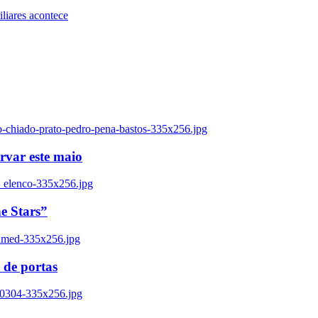
iares acontece
o-chiado-prato-pedro-pena-bastos-335x256.jpg
ervar este maio
_elenco-335x256.jpg
e Stars”
named-335x256.jpg
 de portas
00304-335x256.jpg