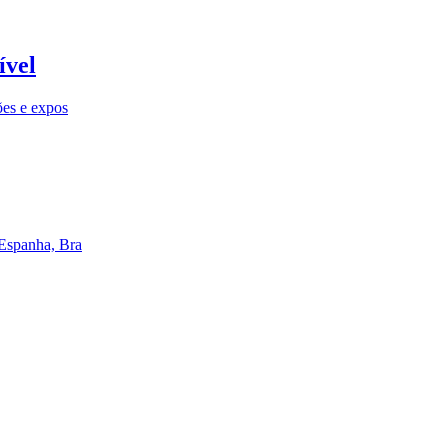
ível
ões e expos
 Espanha, Bra