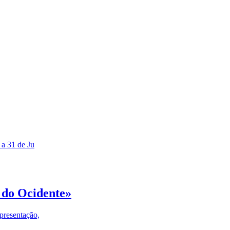
 a 31 de Ju
 do Ocidente»
presentação,