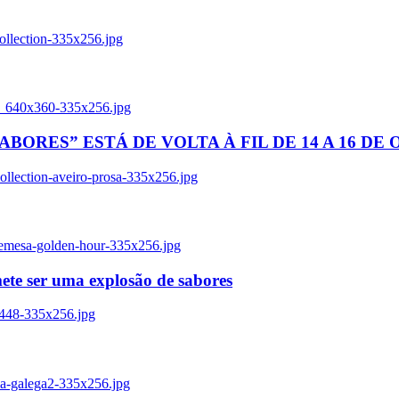
ollection-335x256.jpg
tl_640x360-335x256.jpg
BORES” ESTÁ DE VOLTA À FIL DE 14 A 16 DE
llection-aveiro-prosa-335x256.jpg
remesa-golden-hour-335x256.jpg
ete ser uma explosão de sabores
8448-335x256.jpg
ia-galega2-335x256.jpg