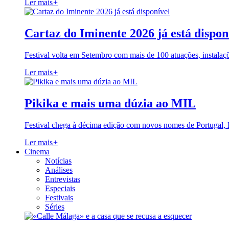
Ler mais
+
Cartaz do Iminente 2026 já está dispon
Festival volta em Setembro com mais de 100 atuações, instalaç
Ler mais
+
Pikika e mais uma dúzia ao MIL
Festival chega à décima edição com novos nomes de Portugal,
Ler mais
+
Cinema
Notícias
Análises
Entrevistas
Especiais
Festivais
Séries