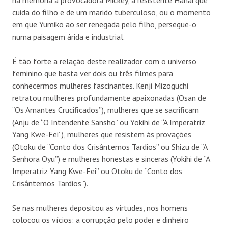
na memória a provocadora Mickey, a resistente Hanai que
cuida do filho e de um marido tuberculoso, ou o momento
em que Yumiko ao ser renegada pelo filho, persegue-o
numa paisagem árida e industrial.
É tão forte a relação deste realizador com o universo
feminino que basta ver dois ou três filmes para
conhecermos mulheres fascinantes. Kenji Mizoguchi
retratou mulheres profundamente apaixonadas (Osan de
“Os Amantes Crucificados”), mulheres que se sacrificam
(Anju de “O Intendente Sansho” ou Yokihi de “A Imperatriz
Yang Kwe-Fei”), mulheres que resistem às provações
(Otoku de “Conto dos Crisântemos Tardios” ou Shizu de “A
Senhora Oyu”) e mulheres honestas e sinceras (Yokihi de “A
Imperatriz Yang Kwe-Fei” ou Otoku de “Conto dos
Crisântemos Tardios”).
Se nas mulheres depositou as virtudes, nos homens
colocou os vícios: a corrupção pelo poder e dinheiro