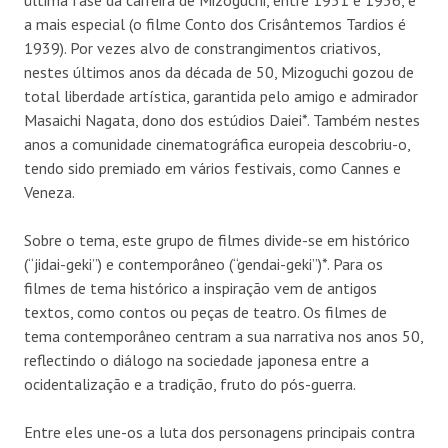
última fase da carreira de Mizoguchi, entre 1951 e 1956, e
a mais especial (o filme Conto dos Crisântemos Tardios é
1939). Por vezes alvo de constrangimentos criativos,
nestes últimos anos da década de 50, Mizoguchi gozou de
total liberdade artística, garantida pelo amigo e admirador
Masaichi Nagata, dono dos estúdios Daiei*. Também nestes
anos a comunidade cinematográfica europeia descobriu-o,
tendo sido premiado em vários festivais, como Cannes e
Veneza.
Sobre o tema, este grupo de filmes divide-se em histórico
(“jidai-geki”) e contemporâneo (“gendai-geki”)*. Para os
filmes de tema histórico a inspiração vem de antigos
textos, como contos ou peças de teatro. Os filmes de
tema contemporâneo centram a sua narrativa nos anos 50,
reflectindo o diálogo na sociedade japonesa entre a
ocidentalização e a tradição, fruto do pós-guerra.
Entre eles une-os a luta dos personagens principais contra