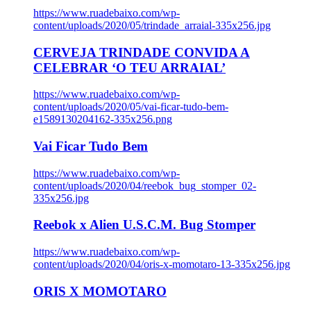
https://www.ruadebaixo.com/wp-
content/uploads/2020/05/trindade_arraial-335x256.jpg
CERVEJA TRINDADE CONVIDA A
CELEBRAR ‘O TEU ARRAIAL’
https://www.ruadebaixo.com/wp-
content/uploads/2020/05/vai-ficar-tudo-bem-
e1589130204162-335x256.png
Vai Ficar Tudo Bem
https://www.ruadebaixo.com/wp-
content/uploads/2020/04/reebok_bug_stomper_02-
335x256.jpg
Reebok x Alien U.S.C.M. Bug Stomper
https://www.ruadebaixo.com/wp-
content/uploads/2020/04/oris-x-momotaro-13-335x256.jpg
ORIS X MOMOTARO