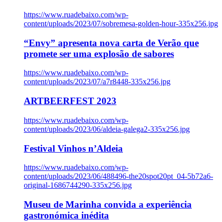
https://www.ruadebaixo.com/wp-
content/uploads/2023/07/sobremesa-golden-hour-335x256.jpg
“Envy” apresenta nova carta de Verão que
promete ser uma explosão de sabores
https://www.ruadebaixo.com/wp-
content/uploads/2023/07/a7r8448-335x256.jpg
ARTBEERFEST 2023
https://www.ruadebaixo.com/wp-
content/uploads/2023/06/aldeia-galega2-335x256.jpg
Festival Vinhos n’Aldeia
https://www.ruadebaixo.com/wp-
content/uploads/2023/06/488496-the20spot20pt_04-5b72a6-
original-1686744290-335x256.jpg
Museu de Marinha convida a experiência
gastronómica inédita