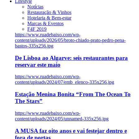
Lifestyle
Notícias
Restauração & Vinhos
Hotelaria & Bem-estar
Marcas & Eventos
F4F 2019
https://www.ruadebaixo.com/wp-
content/uploads/2026/05/broto-chiado-prato-pedro-pena-
bastos-335x256.jpg
De Lisboa ao Algarve: seis restaurantes para
reservar este maio
https://www.ruadebaixo.com/wp-
content/uploads/2024/07/emb_elenco-335x256.jpg
Estação Menina Bonita “From The Ocean To
The Stars”
https://www.ruadebaixo.com/wp-
content/uploads/2024/05/unnamed-335x256.jpg
A MUSA faz oito anos e vai festejar dentro e
fora de portas