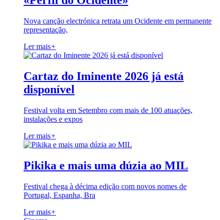
«Perfil do Ocidente»
Nova canção electrónica retrata um Ocidente em permanente
representação,
Ler mais
+
Cartaz do Iminente 2026 já está
disponível
Festival volta em Setembro com mais de 100 atuações,
instalações e expos
Ler mais
+
Pikika e mais uma dúzia ao MIL
Festival chega à décima edição com novos nomes de
Portugal, Espanha, Bra
Ler mais
+