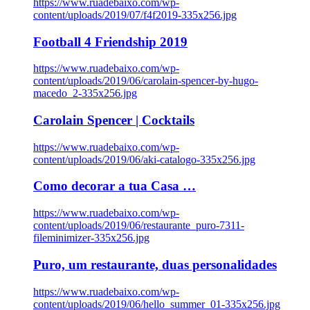
https://www.ruadebaixo.com/wp-
content/uploads/2019/07/f4f2019-335x256.jpg
Football 4 Friendship 2019
https://www.ruadebaixo.com/wp-
content/uploads/2019/06/carolain-spencer-by-hugo-
macedo_2-335x256.jpg
Carolain Spencer | Cocktails
https://www.ruadebaixo.com/wp-
content/uploads/2019/06/aki-catalogo-335x256.jpg
Como decorar a tua Casa …
https://www.ruadebaixo.com/wp-
content/uploads/2019/06/restaurante_puro-7311-
fileminimizer-335x256.jpg
Puro, um restaurante, duas personalidades
https://www.ruadebaixo.com/wp-
content/uploads/2019/06/hello_summer_01-335x256.jpg