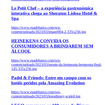
Le Petit Chef – a experiência gastronómica
interativa chega ao Sheraton Lisboa Hotel &
Spa
https://www.ruadebaixo.com/wp-
content/uploads/2023/03/image004-2-335x256.jpg
HEINEKEN® CONVIDA OS
CONSUMIDORES A BRINDAREM SEM
ÁLCOOL
https://www.ruadebaixo.com/wp-
content/uploads/2023/03/monte-da-bemposta-bemposta-final-
145-335x256.jpg
Padel & Friends: Entre em campo com os
hotéis geridos pela Amazing Evolution
https://www.ruadebaixo.com/wp-
content/uploads/2023/03/legodisney-scaled.jpg