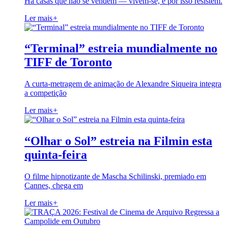
Há casas que não se vendem — vivem-se, e por isso resistem.
Ler mais
+
“Terminal” estreia mundialmente no
TIFF de Toronto
A curta-metragem de animação de Alexandre Siqueira integra
a competição
Ler mais
+
“Olhar o Sol” estreia na Filmin esta
quinta-feira
O filme hipnotizante de Mascha Schilinski, premiado em
Cannes, chega em
Ler mais
+