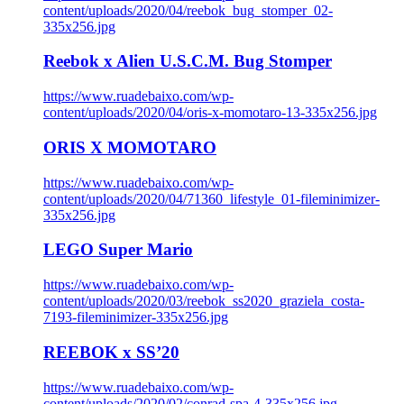
content/uploads/2020/04/reebok_bug_stomper_02-
335x256.jpg
Reebok x Alien U.S.C.M. Bug Stomper
https://www.ruadebaixo.com/wp-
content/uploads/2020/04/oris-x-momotaro-13-335x256.jpg
ORIS X MOMOTARO
https://www.ruadebaixo.com/wp-
content/uploads/2020/04/71360_lifestyle_01-fileminimizer-
335x256.jpg
LEGO Super Mario
https://www.ruadebaixo.com/wp-
content/uploads/2020/03/reebok_ss2020_graziela_costa-
7193-fileminimizer-335x256.jpg
REEBOK x SS’20
https://www.ruadebaixo.com/wp-
content/uploads/2020/02/conrad-spa-4-335x256.jpg