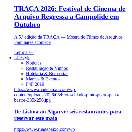
TRAÇA 2026: Festival de Cinema de
Arquivo Regressa a Campolide em
Outubro
A 5.ª edição da TRAÇA — Mostra de Filmes de Arquivos
Familiares acontece
Ler mais
+
Lifestyle
Notícias
Restauração & Vinhos
Hotelaria & Bem-estar
Marcas & Eventos
F4F 2019
https://www.ruadebaixo.com/wp-
content/uploads/2026/05/broto-chiado-prato-pedro-pena-
bastos-335x256.jpg
De Lisboa ao Algarve: seis restaurantes para
reservar este maio
https://www.ruadebaixo.com/wp-