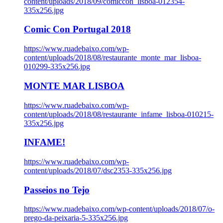
content/uploads/2018/09/comiccon_lisboa-012354-
335x256.jpg
Comic Con Portugal 2018
https://www.ruadebaixo.com/wp-
content/uploads/2018/08/restaurante_monte_mar_lisboa-
010299-335x256.jpg
MONTE MAR LISBOA
https://www.ruadebaixo.com/wp-
content/uploads/2018/08/restaurante_infame_lisboa-010215-
335x256.jpg
INFAME!
https://www.ruadebaixo.com/wp-
content/uploads/2018/07/dsc2353-335x256.jpg
Passeios no Tejo
https://www.ruadebaixo.com/wp-content/uploads/2018/07/o-
prego-da-peixaria-5-335x256.jpg