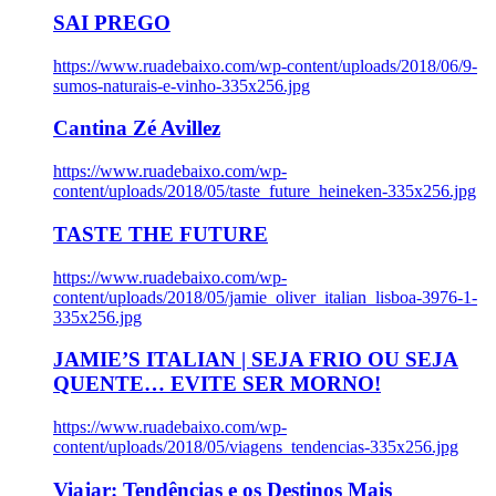
SAI PREGO
https://www.ruadebaixo.com/wp-content/uploads/2018/06/9-
sumos-naturais-e-vinho-335x256.jpg
Cantina Zé Avillez
https://www.ruadebaixo.com/wp-
content/uploads/2018/05/taste_future_heineken-335x256.jpg
TASTE THE FUTURE
https://www.ruadebaixo.com/wp-
content/uploads/2018/05/jamie_oliver_italian_lisboa-3976-1-
335x256.jpg
JAMIE’S ITALIAN | SEJA FRIO OU SEJA
QUENTE… EVITE SER MORNO!
https://www.ruadebaixo.com/wp-
content/uploads/2018/05/viagens_tendencias-335x256.jpg
Viajar: Tendências e os Destinos Mais