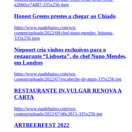
a2bb0ce74d87-335x256.jpeg
Honest Greens prestes a chegar ao Chiado
https://www.ruadebaixo.com/wp-
content/uploads/2022/08/chef-nuno-mendes_lisboeta-
335x256.jpeg
Niepoort cria vinhos exclusivos para o
restaurante “Lisboeta”, do chef Nuno Mendes,
em Londres
https://www.ruadebaixo.com/wp-
content/uploads/2022/07/escabeche-de-atum-335x256.jpg
RESTAURANTE IN.VULGAR RENOVA A
CARTA
https://www.ruadebaixo.com/wp-
content/uploads/2022/07/d6c2815-335x256.jpg
ARTBEERFEST 2022