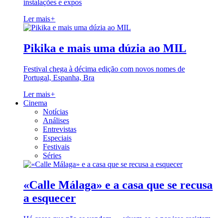
instalações e expos
Ler mais
+
Pikika e mais uma dúzia ao MIL
Festival chega à décima edição com novos nomes de
Portugal, Espanha, Bra
Ler mais
+
Cinema
Notícias
Análises
Entrevistas
Especiais
Festivais
Séries
«Calle Málaga» e a casa que se recusa
a esquecer