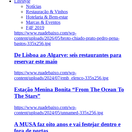
Lifestyle
Notícias
Restauração & Vinhos
Hotelaria & Bem-estar
Marcas & Eventos
F4F 2019
https://www.ruadebaixo.com/wp-
content/uploads/2026/05/broto-chiado-prato-pedro-pena-
bastos-335x256.jpg
De Lisboa ao Algarve: seis restaurantes para
reservar este maio
https://www.ruadebaixo.com/wp-
content/uploads/2024/07/emb_elenco-335x256.jpg
Estação Menina Bonita “From The Ocean To
The Stars”
https://www.ruadebaixo.com/wp-
content/uploads/2024/05/unnamed-335x256.jpg
A MUSA faz oito anos e vai festejar dentro e
fora de portas