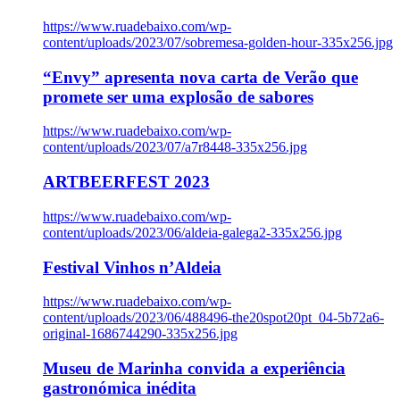
https://www.ruadebaixo.com/wp-
content/uploads/2023/07/sobremesa-golden-hour-335x256.jpg
“Envy” apresenta nova carta de Verão que
promete ser uma explosão de sabores
https://www.ruadebaixo.com/wp-
content/uploads/2023/07/a7r8448-335x256.jpg
ARTBEERFEST 2023
https://www.ruadebaixo.com/wp-
content/uploads/2023/06/aldeia-galega2-335x256.jpg
Festival Vinhos n’Aldeia
https://www.ruadebaixo.com/wp-
content/uploads/2023/06/488496-the20spot20pt_04-5b72a6-
original-1686744290-335x256.jpg
Museu de Marinha convida a experiência
gastronómica inédita