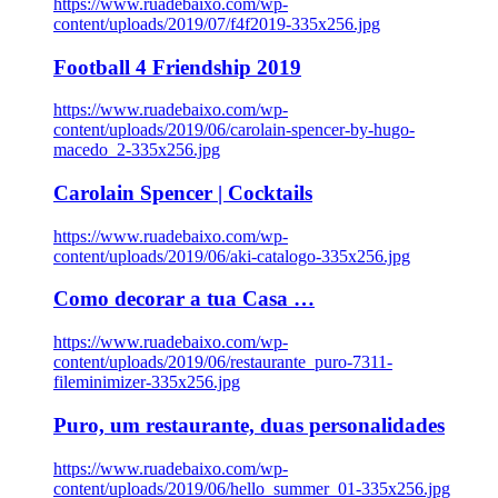
https://www.ruadebaixo.com/wp-
content/uploads/2019/07/f4f2019-335x256.jpg
Football 4 Friendship 2019
https://www.ruadebaixo.com/wp-
content/uploads/2019/06/carolain-spencer-by-hugo-
macedo_2-335x256.jpg
Carolain Spencer | Cocktails
https://www.ruadebaixo.com/wp-
content/uploads/2019/06/aki-catalogo-335x256.jpg
Como decorar a tua Casa …
https://www.ruadebaixo.com/wp-
content/uploads/2019/06/restaurante_puro-7311-
fileminimizer-335x256.jpg
Puro, um restaurante, duas personalidades
https://www.ruadebaixo.com/wp-
content/uploads/2019/06/hello_summer_01-335x256.jpg