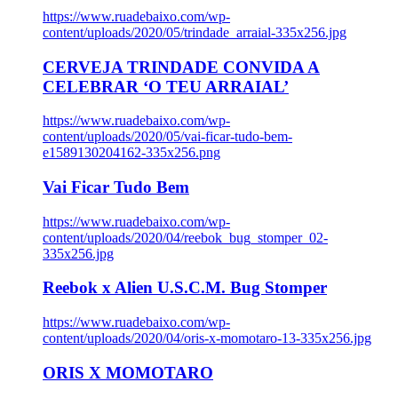
https://www.ruadebaixo.com/wp-
content/uploads/2020/05/trindade_arraial-335x256.jpg
CERVEJA TRINDADE CONVIDA A
CELEBRAR ‘O TEU ARRAIAL’
https://www.ruadebaixo.com/wp-
content/uploads/2020/05/vai-ficar-tudo-bem-
e1589130204162-335x256.png
Vai Ficar Tudo Bem
https://www.ruadebaixo.com/wp-
content/uploads/2020/04/reebok_bug_stomper_02-
335x256.jpg
Reebok x Alien U.S.C.M. Bug Stomper
https://www.ruadebaixo.com/wp-
content/uploads/2020/04/oris-x-momotaro-13-335x256.jpg
ORIS X MOMOTARO