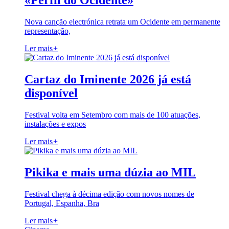
«Perfil do Ocidente»
Nova canção electrónica retrata um Ocidente em permanente
representação,
Ler mais
+
Cartaz do Iminente 2026 já está
disponível
Festival volta em Setembro com mais de 100 atuações,
instalações e expos
Ler mais
+
Pikika e mais uma dúzia ao MIL
Festival chega à décima edição com novos nomes de
Portugal, Espanha, Bra
Ler mais
+