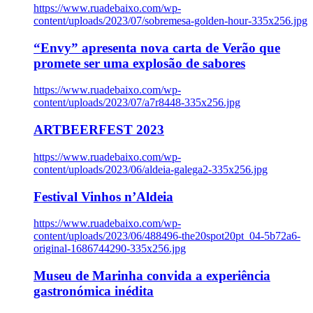
https://www.ruadebaixo.com/wp-
content/uploads/2023/07/sobremesa-golden-hour-335x256.jpg
“Envy” apresenta nova carta de Verão que
promete ser uma explosão de sabores
https://www.ruadebaixo.com/wp-
content/uploads/2023/07/a7r8448-335x256.jpg
ARTBEERFEST 2023
https://www.ruadebaixo.com/wp-
content/uploads/2023/06/aldeia-galega2-335x256.jpg
Festival Vinhos n’Aldeia
https://www.ruadebaixo.com/wp-
content/uploads/2023/06/488496-the20spot20pt_04-5b72a6-
original-1686744290-335x256.jpg
Museu de Marinha convida a experiência
gastronómica inédita