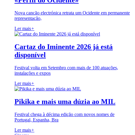
«Perfil do Ocidente»
Nova canção electrónica retrata um Ocidente em permanente
representação,
Ler mais
+
Cartaz do Iminente 2026 já está
disponível
Festival volta em Setembro com mais de 100 atuações,
instalações e expos
Ler mais
+
Pikika e mais uma dúzia ao MIL
Festival chega à décima edição com novos nomes de
Portugal, Espanha, Bra
Ler mais
+