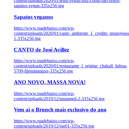
content/uploads/2020/01/tenis-vegan-rutz-como-sao-feitos-
sapatos-vegan-335x256.jpg
Sapatos veganos
https://www.ruadebaixo.com/wp-
content/uploads/2020/01/canto_ambiente_1_credito_grupojosea
1-335x256.jpg
CANTO de José Avillez
https://www.ruadebaixo.com/wp-
content/uploads/2020/01/restaurante_l_origine_chakall_lisboa-
5709-fileminimizer-335x256.jpg
ANO NOVO, MASSA NOVA!
https://www.ruadebaixo.com/wp-
content/uploads/2019/12/unnamed-2-335x256.jpg
Vem ai o Brunch mais exclusivo do ano
https://www.ruadebaixo.com/wp-
content/uploads/2019/12/jag01-335x256.jpg