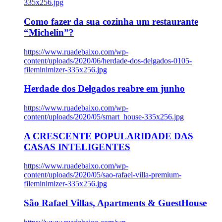
335x256.jpg
Como fazer da sua cozinha um restaurante
“Michelin”?
https://www.ruadebaixo.com/wp-
content/uploads/2020/06/herdade-dos-delgados-0105-
fileminimizer-335x256.jpg
Herdade dos Delgados reabre em junho
https://www.ruadebaixo.com/wp-
content/uploads/2020/05/smart_house-335x256.jpg
A CRESCENTE POPULARIDADE DAS
CASAS INTELIGENTES
https://www.ruadebaixo.com/wp-
content/uploads/2020/05/sao-rafael-villa-premium-
fileminimizer-335x256.jpg
São Rafael Villas, Apartments & GuestHouse