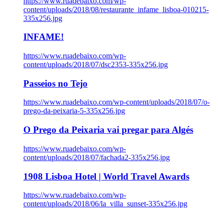
https://www.ruadebaixo.com/wp-
content/uploads/2018/08/restaurante_infame_lisboa-010215-
335x256.jpg
INFAME!
https://www.ruadebaixo.com/wp-
content/uploads/2018/07/dsc2353-335x256.jpg
Passeios no Tejo
https://www.ruadebaixo.com/wp-content/uploads/2018/07/o-
prego-da-peixaria-5-335x256.jpg
O Prego da Peixaria vai pregar para Algés
https://www.ruadebaixo.com/wp-
content/uploads/2018/07/fachada2-335x256.jpg
1908 Lisboa Hotel | World Travel Awards
https://www.ruadebaixo.com/wp-
content/uploads/2018/06/la_villa_sunset-335x256.jpg