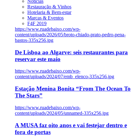
Notícias
Restauração & Vinhos
Hotelaria & Bem-estar
Marcas & Eventos
F4F 2019
https://www.ruadebaixo.com/wp-
content/uploads/2026/05/broto-chiado-prato-pedro-pena-
bastos-335x256.jpg
De Lisboa ao Algarve: seis restaurantes para
reservar este maio
https://www.ruadebaixo.com/wp-
content/uploads/2024/07/emb_elenco-335x256.jpg
Estação Menina Bonita “From The Ocean To
The Stars”
https://www.ruadebaixo.com/wp-
content/uploads/2024/05/unnamed-335x256.jpg
A MUSA faz oito anos e vai festejar dentro e
fora de portas