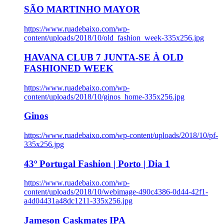
SÃO MARTINHO MAYOR
https://www.ruadebaixo.com/wp-
content/uploads/2018/10/old_fashion_week-335x256.jpg
HAVANA CLUB 7 JUNTA-SE À OLD
FASHIONED WEEK
https://www.ruadebaixo.com/wp-
content/uploads/2018/10/ginos_home-335x256.jpg
Ginos
https://www.ruadebaixo.com/wp-content/uploads/2018/10/pf-
335x256.jpg
43º Portugal Fashion | Porto | Dia 1
https://www.ruadebaixo.com/wp-
content/uploads/2018/10/webimage-490c4386-0d44-42f1-
a4d04431a48dc1211-335x256.jpg
Jameson Caskmates IPA