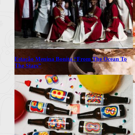
Estação Menina Bonita “From The Ocean To
The Stars”
Omakase Wa celebra a tradição do
Edomae Sushi em Lisboa
Restaurante com recomendação do Guia Michelin propõe
experiência intimis
Ler mais
+