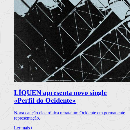
LÍQUEN apresenta novo single
«Perfil do Ocidente»
Nova canção electrónica retrata um Ocidente em permanente
representação,
Ler mais
+