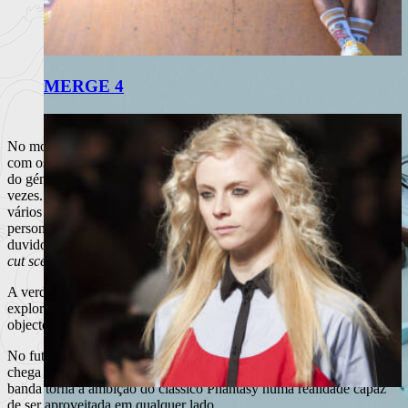
MERGE 4
No modo
single player
a coisa ganha um contorno mais envolvente,
com os vários
quests
a completar ao longo do jogo, mas veteranos
do género terão já assistido à história de “Heroes of Ruin” umas 500
vezes. Um rei, um reinado, uma princesa, um vilão adormecido há
vários anos; desculpem se já jogaram o jogo e algum destes
personagens mencionados não se encontra lá (o que eu sinceramente
duvido) mas das vezes que joguei o jogo, acelerei os dialogos e as
cut scenes
.
A verdadeira diversão está no “Hack & Slash” presente durante
exploração das
dungeons
, quase sempre enquanto se procura algum
objecto ou personagem fruto de uma missão.
No futuro em que vivemos, a
internet
é um bem abundante, e já não
chega apenas através do cabo telefónico. O aumento de largura de
banda torna a ambição do clássico Phantasy numa realidade capaz
de ser aproveitada em qualquer lado.