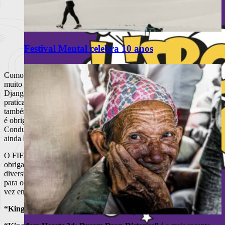
Festival Mental celebra 10 anos
Como já é hábito, o jogo vem acompanhado de uma banda sonora
muito interessante – 50 faixas de artistas como Kasabian, Bloc Party,
Django Django. Infelizmente, os comentários continuam
praticamente iguais à versão anterior e é pena que os cânticos
também não tenham sido actualizados. Depois de dois ou três jogos
é obrigatório desligar os comentários porque ouvir o Hélder
Conduto dizer constantemente que “vai ser golo” quando se está
ainda bastante longe da baliza cansa.
O FIFA 13 bateu todos os recordes de vendas da série e é um jogo
obrigatório para os amantes do desporto rei. Tem uma enorme
diversidade de modos que deliciam os mais viciados e é o jogo ideal
para os jogadores mais causais que gostam de fazer um desafio de
vez em quando.
“Kingdom Hearts 3D” – 3DS