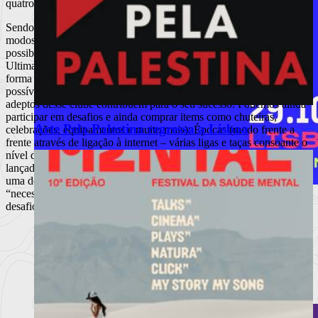
quatro avançados para se marcar golos.
Sendo um jogo anual a EA tem acrescentado todos os anos novos
modos de jogo. Assim, quem compra o FIFA 13 tem muitas
possibilidades. Modo de carreira (jogador ou treinador); FIFA
Ultimate Team (onde vamos comprando pacotes de jogadores de
forma a adquirir a derradeira equipa); EA Sports Football Club (é
possível verificar a prestação do nosso clube, sendo que todos os
adeptos desse clube contribuem para o seu sucesso. Podemos ainda
participar em desafios e ainda comprar items como chuteiras,
Arte Pela Palestina regressa a Lisboa
celebrações, equipamentos e muito mais); Épocas (modo frente a
frente através de ligação à internet – várias ligas e taças consoante o
nível de cada um). Existem também desafios que vão sendo
lançados, relacionados com factos “reais” (por exemplo recuperar de
uma desvantagem de 2 golos em 10 minutos), criando uma
“necessidade” de ligar a consola todos os dias para completar os
desafios.
MEO Commedia A La Carte Fest
reforça cartaz com novos espetáculos
Porchat, Mourão, Vicente e Miranda, The Umbilical Brothers,
Matilde Brey
Ler mais
+