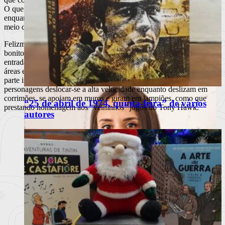
O que se torna extremamente frustrante, visto que tende a acontecer
enquanto tentamos descobrir o caminho por onde progredir, ou no
meio de uma batalha com um monstro com duas caudas.
Felizmente, nem tudo é mau neste título. Os gráficos são bastante
bonitos e evoluídos tecnicamente, nada ficando a dever aos das
entradas caseiras. O efeito 3D consegue impressionar em algumas
áreas e o sistema de combate é divertido em geral. Tem agora como
parte integrante uma mecânica de
grinding
, fazendo as nossas
personagens deslocar-se a alta velocidade enquanto deslizam em
corrimões, se apoiam em muros e giram em lampiões, como que
“25 de abril de 1974, quinta-feira” de vários
prestando homenagem aos “velhinhos” jogos do Tony Hawk.
autores