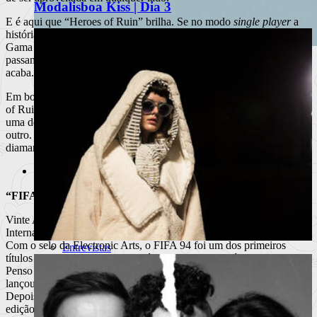
Modalisboa Kiss | Dia 3
E é aqui que “Heroes of Ruin” brilha. Se no modo
single player
a
história e imaginário se diluem na feijoada sobre a ponte Vasco da
Gama que é o mundo dos RPGs, no modo
multiplayer
as horas
passam a voar, e a hora do jantar só chega quando a bateria da 3DS
Sanjo e Regula apresentam edição
acaba.
limitada do Riva Boat Shoe
Em boa época de abundância de informação, a comunidade “Heroes
of Ruin” compete agora perante
goals
diários e semanais, dando
A colaboração une a herança do calçado português à
uma de SwordQuest – versão sec XXI! O prémio, esse, é que é
linguagem visual do r
outro. Nos dias que correm ninguém quer um medalhão de ouro e
diamantes, já um poster e uma
tshirt
vêm mesmo a calhar.
Ler mais
+
Artes
Joana Cardoso
Notícias
“FIFA 13”
Teatro
Dança
Vinte Anos. Foi no dia 15 de Julho de 1993 que foi lançado o FIFA
Exposições
International Soccer (aka FIFA 94) nas mais variadas plataformas.
Festivais
Com o selo da Electronic Arts, o FIFA 94 foi um dos primeiros
Entrevistas
títulos a utilizar uma visão isométrica e marcou o início de uma era.
Portugal Fashion 2016 – Lisboa
Penso que joguei todos (ou quase todos) e mesmo quando a Konami
lançou o PES, dividindo a comunidade, continuei fiel à causa.
Depois de constantes melhoramentos gráficos, de edição para
edição, o FIFA atingiu um patamar quase impossível de melhorar