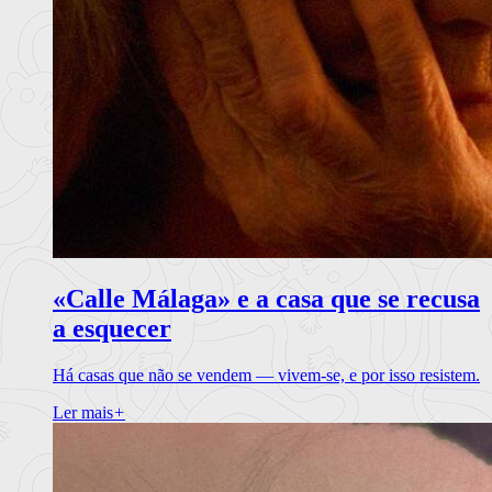
«Calle Málaga» e a casa que se recusa
a esquecer
Há casas que não se vendem — vivem-se, e por isso resistem.
Ler mais
+