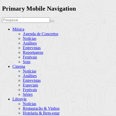
Primary Mobile Navigation
Música
Agenda de Concertos
Notícias
Análises
Entrevistas
Reportagens
Festivais
Som
Cinema
Notícias
Análises
Entrevistas
Especiais
Festivais
Séries
Lifestyle
Notícias
Restauração & Vinhos
Hotelaria & Bem-estar