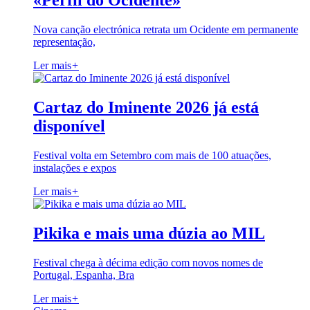
«Perfil do Ocidente»
Nova canção electrónica retrata um Ocidente em permanente
representação,
Ler mais
+
Cartaz do Iminente 2026 já está
disponível
Festival volta em Setembro com mais de 100 atuações,
instalações e expos
Ler mais
+
Pikika e mais uma dúzia ao MIL
Festival chega à décima edição com novos nomes de
Portugal, Espanha, Bra
Ler mais
+