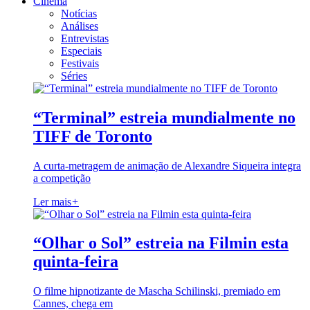
Cinema
Notícias
Análises
Entrevistas
Especiais
Festivais
Séries
“Terminal” estreia mundialmente no
TIFF de Toronto
A curta-metragem de animação de Alexandre Siqueira integra
a competição
Ler mais
+
“Olhar o Sol” estreia na Filmin esta
quinta-feira
O filme hipnotizante de Mascha Schilinski, premiado em
Cannes, chega em