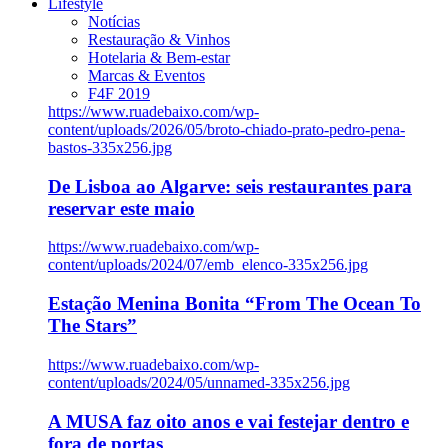
Lifestyle
Notícias
Restauração & Vinhos
Hotelaria & Bem-estar
Marcas & Eventos
F4F 2019
https://www.ruadebaixo.com/wp-
content/uploads/2026/05/broto-chiado-prato-pedro-pena-
bastos-335x256.jpg
De Lisboa ao Algarve: seis restaurantes para
reservar este maio
https://www.ruadebaixo.com/wp-
content/uploads/2024/07/emb_elenco-335x256.jpg
Estação Menina Bonita “From The Ocean To
The Stars”
https://www.ruadebaixo.com/wp-
content/uploads/2024/05/unnamed-335x256.jpg
A MUSA faz oito anos e vai festejar dentro e
fora de portas