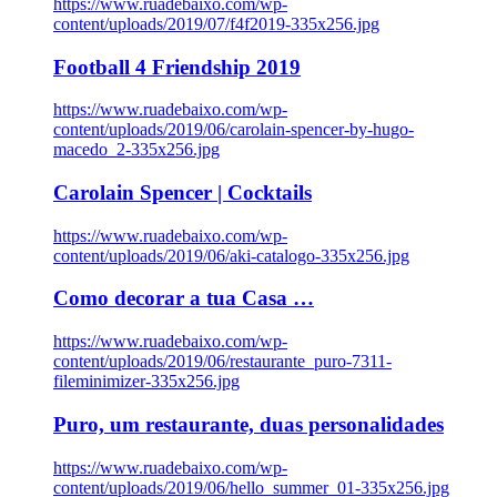
https://www.ruadebaixo.com/wp-
content/uploads/2019/07/f4f2019-335x256.jpg
Football 4 Friendship 2019
https://www.ruadebaixo.com/wp-
content/uploads/2019/06/carolain-spencer-by-hugo-
macedo_2-335x256.jpg
Carolain Spencer | Cocktails
https://www.ruadebaixo.com/wp-
content/uploads/2019/06/aki-catalogo-335x256.jpg
Como decorar a tua Casa …
https://www.ruadebaixo.com/wp-
content/uploads/2019/06/restaurante_puro-7311-
fileminimizer-335x256.jpg
Puro, um restaurante, duas personalidades
https://www.ruadebaixo.com/wp-
content/uploads/2019/06/hello_summer_01-335x256.jpg