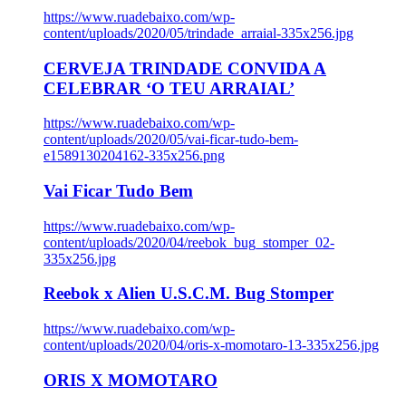
https://www.ruadebaixo.com/wp-
content/uploads/2020/05/trindade_arraial-335x256.jpg
CERVEJA TRINDADE CONVIDA A
CELEBRAR ‘O TEU ARRAIAL’
https://www.ruadebaixo.com/wp-
content/uploads/2020/05/vai-ficar-tudo-bem-
e1589130204162-335x256.png
Vai Ficar Tudo Bem
https://www.ruadebaixo.com/wp-
content/uploads/2020/04/reebok_bug_stomper_02-
335x256.jpg
Reebok x Alien U.S.C.M. Bug Stomper
https://www.ruadebaixo.com/wp-
content/uploads/2020/04/oris-x-momotaro-13-335x256.jpg
ORIS X MOMOTARO