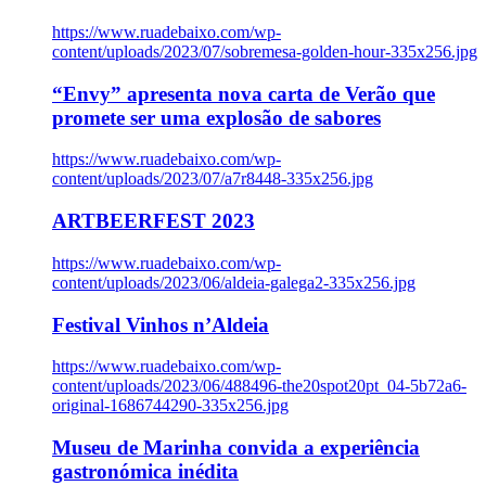
https://www.ruadebaixo.com/wp-
content/uploads/2023/07/sobremesa-golden-hour-335x256.jpg
“Envy” apresenta nova carta de Verão que
promete ser uma explosão de sabores
https://www.ruadebaixo.com/wp-
content/uploads/2023/07/a7r8448-335x256.jpg
ARTBEERFEST 2023
https://www.ruadebaixo.com/wp-
content/uploads/2023/06/aldeia-galega2-335x256.jpg
Festival Vinhos n’Aldeia
https://www.ruadebaixo.com/wp-
content/uploads/2023/06/488496-the20spot20pt_04-5b72a6-
original-1686744290-335x256.jpg
Museu de Marinha convida a experiência
gastronómica inédita