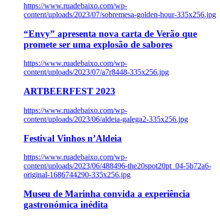
https://www.ruadebaixo.com/wp-
content/uploads/2023/07/sobremesa-golden-hour-335x256.jpg
“Envy” apresenta nova carta de Verão que
promete ser uma explosão de sabores
https://www.ruadebaixo.com/wp-
content/uploads/2023/07/a7r8448-335x256.jpg
ARTBEERFEST 2023
https://www.ruadebaixo.com/wp-
content/uploads/2023/06/aldeia-galega2-335x256.jpg
Festival Vinhos n’Aldeia
https://www.ruadebaixo.com/wp-
content/uploads/2023/06/488496-the20spot20pt_04-5b72a6-
original-1686744290-335x256.jpg
Museu de Marinha convida a experiência
gastronómica inédita