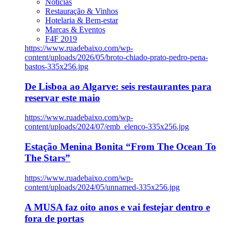
Notícias
Restauração & Vinhos
Hotelaria & Bem-estar
Marcas & Eventos
F4F 2019
https://www.ruadebaixo.com/wp-
content/uploads/2026/05/broto-chiado-prato-pedro-pena-
bastos-335x256.jpg
De Lisboa ao Algarve: seis restaurantes para
reservar este maio
https://www.ruadebaixo.com/wp-
content/uploads/2024/07/emb_elenco-335x256.jpg
Estação Menina Bonita “From The Ocean To
The Stars”
https://www.ruadebaixo.com/wp-
content/uploads/2024/05/unnamed-335x256.jpg
A MUSA faz oito anos e vai festejar dentro e
fora de portas