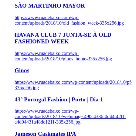
SÃO MARTINHO MAYOR
https://www.ruadebaixo.com/wp-
content/uploads/2018/10/old_fashion_week-335x256.jpg
HAVANA CLUB 7 JUNTA-SE À OLD
FASHIONED WEEK
https://www.ruadebaixo.com/wp-
content/uploads/2018/10/ginos_home-335x256.jpg
Ginos
https://www.ruadebaixo.com/wp-content/uploads/2018/10/pf-
335x256.jpg
43º Portugal Fashion | Porto | Dia 1
https://www.ruadebaixo.com/wp-
content/uploads/2018/10/webimage-490c4386-0d44-42f1-
a4d04431a48dc1211-335x256.jpg
Jameson Caskmates IPA