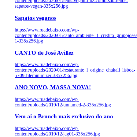
content/uploads/2020/01/tenis-vegan-rutz-como-sao-feitos-
sapatos-vegan-335x256.jpg
Sapatos veganos
https://www.ruadebaixo.com/wp-
content/uploads/2020/01/canto_ambiente_1_credito_grupojosea
1-335x256.jpg
CANTO de José Avillez
https://www.ruadebaixo.com/wp-
content/uploads/2020/01/restaurante_l_origine_chakall_lisboa-
5709-fileminimizer-335x256.jpg
ANO NOVO, MASSA NOVA!
https://www.ruadebaixo.com/wp-
content/uploads/2019/12/unnamed-2-335x256.jpg
Vem ai o Brunch mais exclusivo do ano
https://www.ruadebaixo.com/wp-
content/uploads/2019/12/jag01-335x256.jpg