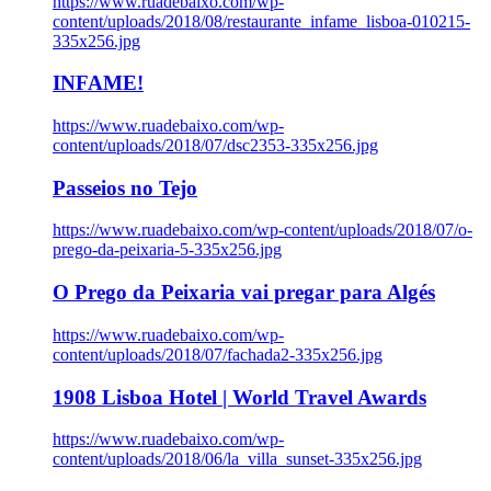
https://www.ruadebaixo.com/wp-
content/uploads/2018/08/restaurante_infame_lisboa-010215-
335x256.jpg
INFAME!
https://www.ruadebaixo.com/wp-
content/uploads/2018/07/dsc2353-335x256.jpg
Passeios no Tejo
https://www.ruadebaixo.com/wp-content/uploads/2018/07/o-
prego-da-peixaria-5-335x256.jpg
O Prego da Peixaria vai pregar para Algés
https://www.ruadebaixo.com/wp-
content/uploads/2018/07/fachada2-335x256.jpg
1908 Lisboa Hotel | World Travel Awards
https://www.ruadebaixo.com/wp-
content/uploads/2018/06/la_villa_sunset-335x256.jpg