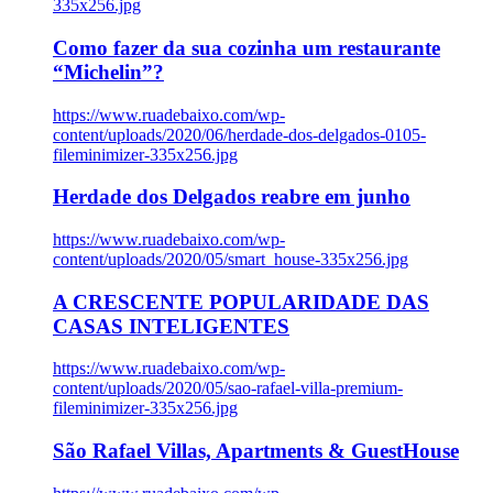
335x256.jpg
Como fazer da sua cozinha um restaurante
“Michelin”?
https://www.ruadebaixo.com/wp-
content/uploads/2020/06/herdade-dos-delgados-0105-
fileminimizer-335x256.jpg
Herdade dos Delgados reabre em junho
https://www.ruadebaixo.com/wp-
content/uploads/2020/05/smart_house-335x256.jpg
A CRESCENTE POPULARIDADE DAS
CASAS INTELIGENTES
https://www.ruadebaixo.com/wp-
content/uploads/2020/05/sao-rafael-villa-premium-
fileminimizer-335x256.jpg
São Rafael Villas, Apartments & GuestHouse