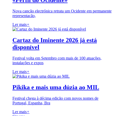
«Perfil do Ocidente»
Nova canção electrónica retrata um Ocidente em permanente
representação,
Ler mais
+
Cartaz do Iminente 2026 já está
disponível
Festival volta em Setembro com mais de 100 atuações,
instalações e expos
Ler mais
+
Pikika e mais uma dúzia ao MIL
Festival chega à décima edição com novos nomes de
Portugal, Espanha, Bra
Ler mais
+