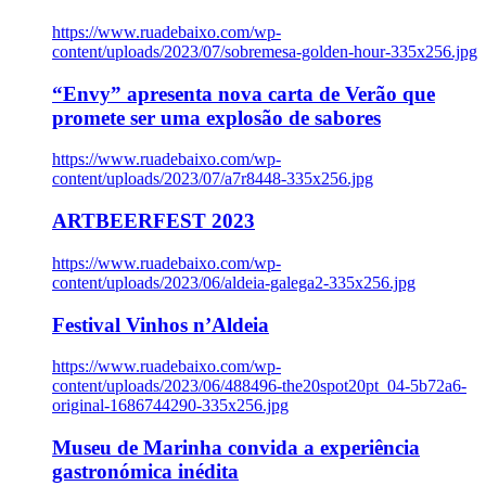
https://www.ruadebaixo.com/wp-
content/uploads/2023/07/sobremesa-golden-hour-335x256.jpg
“Envy” apresenta nova carta de Verão que
promete ser uma explosão de sabores
https://www.ruadebaixo.com/wp-
content/uploads/2023/07/a7r8448-335x256.jpg
ARTBEERFEST 2023
https://www.ruadebaixo.com/wp-
content/uploads/2023/06/aldeia-galega2-335x256.jpg
Festival Vinhos n’Aldeia
https://www.ruadebaixo.com/wp-
content/uploads/2023/06/488496-the20spot20pt_04-5b72a6-
original-1686744290-335x256.jpg
Museu de Marinha convida a experiência
gastronómica inédita