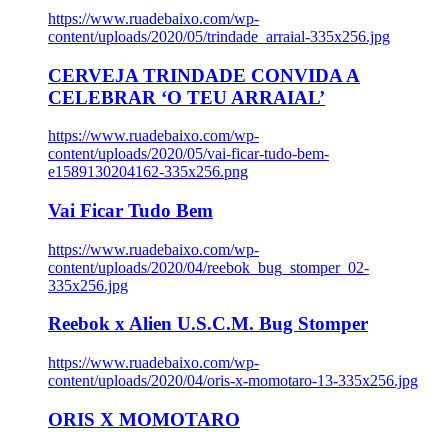
https://www.ruadebaixo.com/wp-
content/uploads/2020/05/trindade_arraial-335x256.jpg
CERVEJA TRINDADE CONVIDA A
CELEBRAR ‘O TEU ARRAIAL’
https://www.ruadebaixo.com/wp-
content/uploads/2020/05/vai-ficar-tudo-bem-
e1589130204162-335x256.png
Vai Ficar Tudo Bem
https://www.ruadebaixo.com/wp-
content/uploads/2020/04/reebok_bug_stomper_02-
335x256.jpg
Reebok x Alien U.S.C.M. Bug Stomper
https://www.ruadebaixo.com/wp-
content/uploads/2020/04/oris-x-momotaro-13-335x256.jpg
ORIS X MOMOTARO