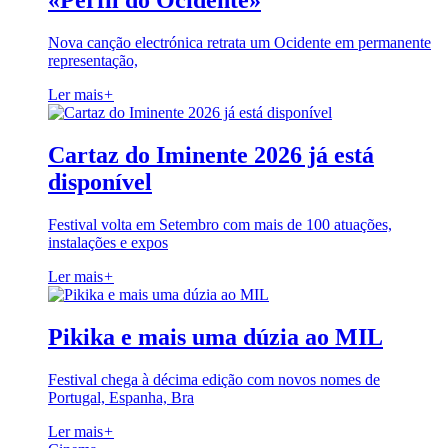
«Perfil do Ocidente»
Nova canção electrónica retrata um Ocidente em permanente
representação,
Ler mais
+
Cartaz do Iminente 2026 já está
disponível
Festival volta em Setembro com mais de 100 atuações,
instalações e expos
Ler mais
+
Pikika e mais uma dúzia ao MIL
Festival chega à décima edição com novos nomes de
Portugal, Espanha, Bra
Ler mais
+