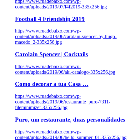
https://www.ruadebaixo.com/wp-
content/uploads/2019/07/f4f2019-335x256.jpg
Football 4 Friendship 2019
https://www.ruadebaixo.com/wp-
content/uploads/2019/06/carolain-spencer-by-hugo-
macedo_2-335x256.jpg
Carolain Spencer | Cocktails
https://www.ruadebaixo.com/wp-
content/uploads/2019/06/aki-catalogo-335x256.jpg
Como decorar a tua Casa …
https://www.ruadebaixo.com/wp-
content/uploads/2019/06/restaurante_puro-7311-
fileminimizer-335x256.jpg
Puro, um restaurante, duas personalidades
https://www.ruadebaixo.com/wp-
content/uploads/2019/06/hello_summer_01-335x256.jpg