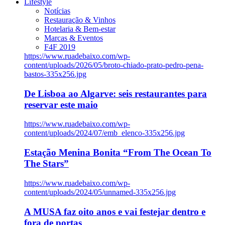
Lifestyle
Notícias
Restauração & Vinhos
Hotelaria & Bem-estar
Marcas & Eventos
F4F 2019
https://www.ruadebaixo.com/wp-
content/uploads/2026/05/broto-chiado-prato-pedro-pena-
bastos-335x256.jpg
De Lisboa ao Algarve: seis restaurantes para
reservar este maio
https://www.ruadebaixo.com/wp-
content/uploads/2024/07/emb_elenco-335x256.jpg
Estação Menina Bonita “From The Ocean To
The Stars”
https://www.ruadebaixo.com/wp-
content/uploads/2024/05/unnamed-335x256.jpg
A MUSA faz oito anos e vai festejar dentro e
fora de portas