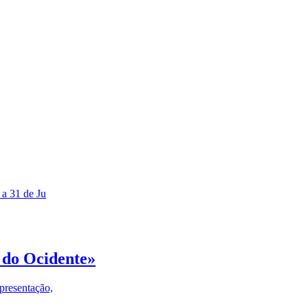
 a 31 de Ju
 do Ocidente»
presentação,