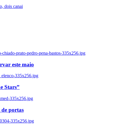
, dois canai
o-chiado-prato-pedro-pena-bastos-335x256.jpg
ervar este maio
_elenco-335x256.jpg
e Stars”
named-335x256.jpg
 de portas
00304-335x256.jpg