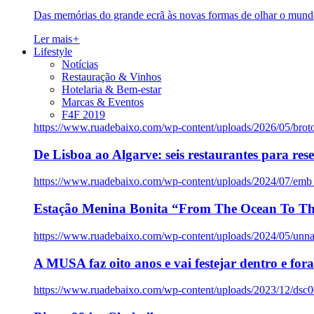
Das memórias do grande ecrã às novas formas de olhar o mundo
Ler mais
+
Lifestyle
Notícias
Restauração & Vinhos
Hotelaria & Bem-estar
Marcas & Eventos
F4F 2019
https://www.ruadebaixo.com/wp-content/uploads/2026/05/brot
De Lisboa ao Algarve: seis restaurantes para res
https://www.ruadebaixo.com/wp-content/uploads/2024/07/emb
Estação Menina Bonita “From The Ocean To Th
https://www.ruadebaixo.com/wp-content/uploads/2024/05/un
A MUSA faz oito anos e vai festejar dentro e fora
https://www.ruadebaixo.com/wp-content/uploads/2023/12/dsc