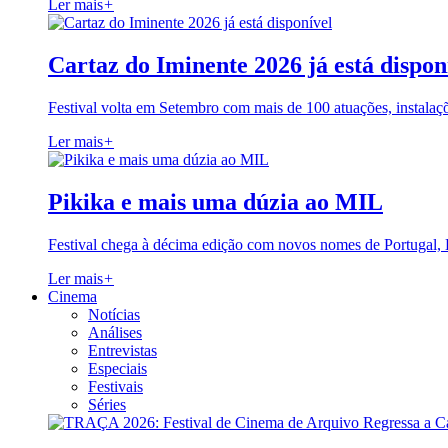
Ler mais
+
Cartaz do Iminente 2026 já está dispon
Festival volta em Setembro com mais de 100 atuações, instalaç
Ler mais
+
Pikika e mais uma dúzia ao MIL
Festival chega à décima edição com novos nomes de Portugal,
Ler mais
+
Cinema
Notícias
Análises
Entrevistas
Especiais
Festivais
Séries