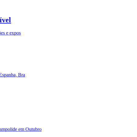
ível
ões e expos
 Espanha, Bra