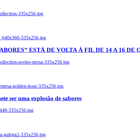
ollection-335x256.jpg
tl_640x360-335x256.jpg
BORES” ESTÁ DE VOLTA À FIL DE 14 A 16 DE
llection-aveiro-prosa-335x256.jpg
remesa-golden-hour-335x256.jpg
ete ser uma explosão de sabores
8448-335x256.jpg
ia-galega2-335x256.jpg