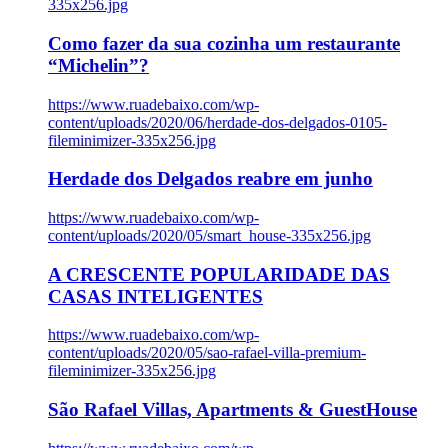
335x256.jpg
Como fazer da sua cozinha um restaurante
“Michelin”?
https://www.ruadebaixo.com/wp-
content/uploads/2020/06/herdade-dos-delgados-0105-
fileminimizer-335x256.jpg
Herdade dos Delgados reabre em junho
https://www.ruadebaixo.com/wp-
content/uploads/2020/05/smart_house-335x256.jpg
A CRESCENTE POPULARIDADE DAS
CASAS INTELIGENTES
https://www.ruadebaixo.com/wp-
content/uploads/2020/05/sao-rafael-villa-premium-
fileminimizer-335x256.jpg
São Rafael Villas, Apartments & GuestHouse