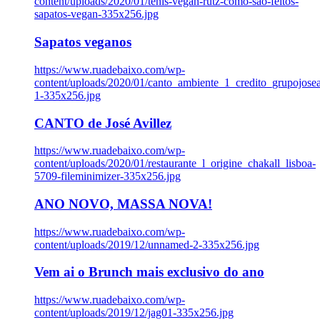
content/uploads/2020/01/tenis-vegan-rutz-como-sao-feitos-
sapatos-vegan-335x256.jpg
Sapatos veganos
https://www.ruadebaixo.com/wp-
content/uploads/2020/01/canto_ambiente_1_credito_grupojosea
1-335x256.jpg
CANTO de José Avillez
https://www.ruadebaixo.com/wp-
content/uploads/2020/01/restaurante_l_origine_chakall_lisboa-
5709-fileminimizer-335x256.jpg
ANO NOVO, MASSA NOVA!
https://www.ruadebaixo.com/wp-
content/uploads/2019/12/unnamed-2-335x256.jpg
Vem ai o Brunch mais exclusivo do ano
https://www.ruadebaixo.com/wp-
content/uploads/2019/12/jag01-335x256.jpg