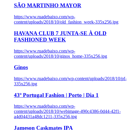
SÃO MARTINHO MAYOR
https://www.ruadebaixo.com/wp-
content/uploads/2018/10/old_fashion_week-335x256.jpg
HAVANA CLUB 7 JUNTA-SE À OLD
FASHIONED WEEK
https://www.ruadebaixo.com/wp-
content/uploads/2018/10/ginos_home-335x256.jpg
Ginos
https://www.ruadebaixo.com/wp-content/uploads/2018/10/pf-
335x256.jpg
43º Portugal Fashion | Porto | Dia 1
https://www.ruadebaixo.com/wp-
content/uploads/2018/10/webimage-490c4386-0d44-42f1-
a4d04431a48dc1211-335x256.jpg
Jameson Caskmates IPA