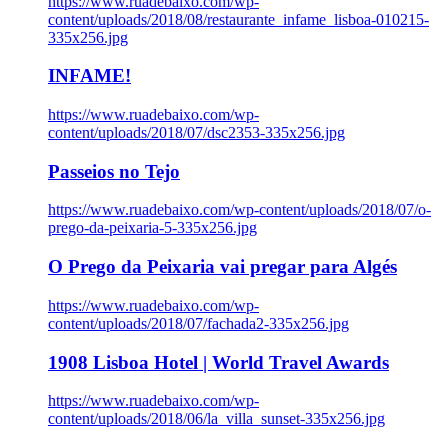
https://www.ruadebaixo.com/wp-
content/uploads/2018/08/restaurante_infame_lisboa-010215-
335x256.jpg
INFAME!
https://www.ruadebaixo.com/wp-
content/uploads/2018/07/dsc2353-335x256.jpg
Passeios no Tejo
https://www.ruadebaixo.com/wp-content/uploads/2018/07/o-
prego-da-peixaria-5-335x256.jpg
O Prego da Peixaria vai pregar para Algés
https://www.ruadebaixo.com/wp-
content/uploads/2018/07/fachada2-335x256.jpg
1908 Lisboa Hotel | World Travel Awards
https://www.ruadebaixo.com/wp-
content/uploads/2018/06/la_villa_sunset-335x256.jpg