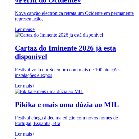
«Perfil do Ocidente»
Nova canção electrónica retrata um Ocidente em permanente
representação,
Ler mais
+
Cartaz do Iminente 2026 já está
disponível
Festival volta em Setembro com mais de 100 atuações,
instalações e expos
Ler mais
+
Pikika e mais uma dúzia ao MIL
Festival chega à décima edição com novos nomes de
Portugal, Espanha, Bra
Ler mais
+