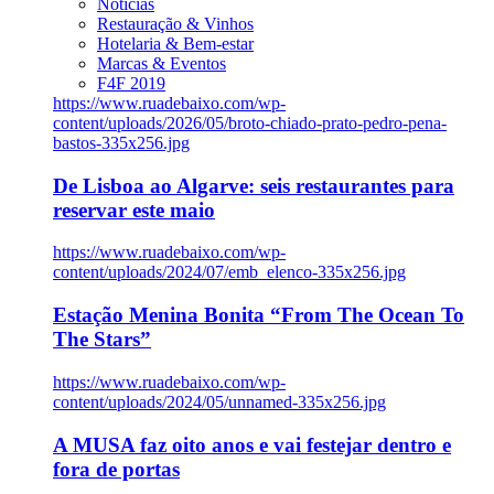
Notícias
Restauração & Vinhos
Hotelaria & Bem-estar
Marcas & Eventos
F4F 2019
https://www.ruadebaixo.com/wp-
content/uploads/2026/05/broto-chiado-prato-pedro-pena-
bastos-335x256.jpg
De Lisboa ao Algarve: seis restaurantes para
reservar este maio
https://www.ruadebaixo.com/wp-
content/uploads/2024/07/emb_elenco-335x256.jpg
Estação Menina Bonita “From The Ocean To
The Stars”
https://www.ruadebaixo.com/wp-
content/uploads/2024/05/unnamed-335x256.jpg
A MUSA faz oito anos e vai festejar dentro e
fora de portas