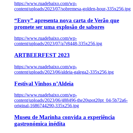
https://www.ruadebaixo.com/wp-
content/uploads/2023/07/sobremesa-golden-hour-335x256.jpg
“Envy” apresenta nova carta de Verão que
promete ser uma explosão de sabores
https://www.ruadebaixo.com/wp-
content/uploads/2023/07/a7r8448-335x256.jpg
ARTBEERFEST 2023
https://www.ruadebaixo.com/wp-
content/uploads/2023/06/aldeia-galega2-335x256.jpg
Festival Vinhos n’Aldeia
https://www.ruadebaixo.com/wp-
content/uploads/2023/06/488496-the20spot20pt_04-5b72a6-
original-1686744290-335x256.jpg
Museu de Marinha convida a experiência
gastronómica inédita