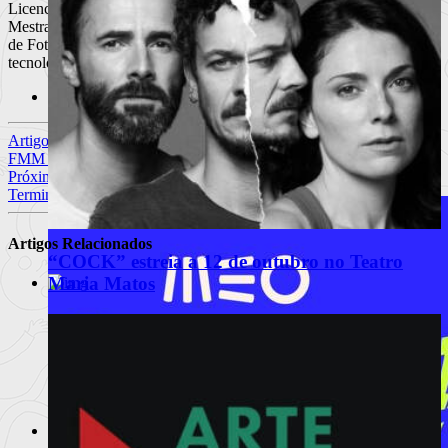
Licenciatura em Novas Tecnologias da Comunicação (UA)
Mestrado em Audiovisual e Multimédia (ESCS) Curso profissional
de Fotografia - Restart - Instituto de criatividade, artes e novas
tecnologias (Lisboa)
Site
Artigo anterior
FMM 2023 (26.07.2023)
Próximo Artigo
Terminou a espera pela canção de estreia de SH3THEROOKIE.
Artigos Relacionados
“COCK” estreia a 12 de outubro no Teatro
Maria Matos
MEO Kalorama 2022 | Dia 1
(01.09.2022)
Num país com um mapa bastante ocupado por festivai
Ler
mais
+