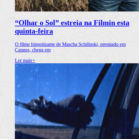
“Olhar o Sol” estreia na Filmin esta
quinta-feira
O filme hipnotizante de Mascha Schilinski, premiado em
Cannes, chega em
Ler mais
+