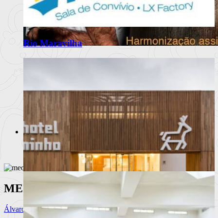
Rio Maravilha
Desarma leva o Atlântico até Braga
em jantar a quatro mãos
Octávio Freitas, chef do Desarma, é o convidado de julho do
Palatial Atí
Ler mais
+
Moda
Notícias
Eventos
Marcas
Beleza /Cosmética
MEO Kalorama | Dia 1 (31.08.2023)
Álvaro Graça
,