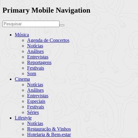
Primary Mobile Navigation
Música
Agenda de Concertos
Notícias
Análises
Entrevistas
Reportagens
Festivais
Som
Cinema
Notícias
Análises
Entrevistas
Especiais
Festivais
Séries
Lifestyle
Notícias
Restauração & Vinhos
Hotelaria & Bem-estar