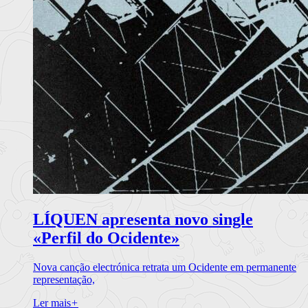
LÍQUEN apresenta novo single
«Perfil do Ocidente»
Nova canção electrónica retrata um Ocidente em permanente
representação,
Ler mais
+