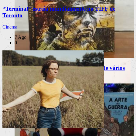
“Terminal” estreia mundialmente no TIFF de
Toronto
Cinema
7 Ago
0
PUB
“25 de abril de 1974, quinta-feira” de vários
À escuta na Rua
autores