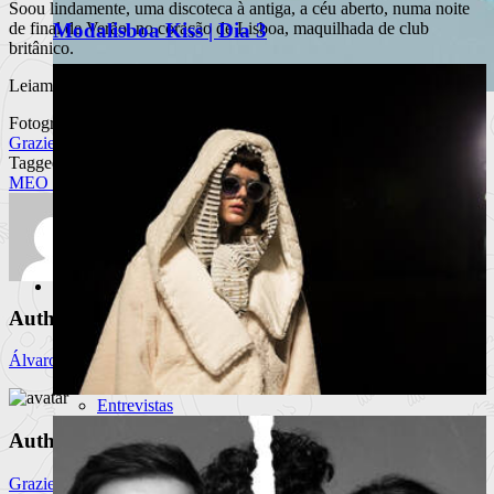
Soou lindamente, uma discoteca à antiga, a céu aberto, numa noite
de final de Verão, no coração de Lisboa, maquilhada de club
Modalisboa Kiss | Dia 3
britânico.
Leiam aqui a reportagem do
segundo
e terceiro dia de festival.
Fotografia por
Sanjo e Regula apresentam edição
Graziela Costa
limitada do Riva Boat Shoe
Tagged
MEO Kalorama
A colaboração une a herança do calçado português à
linguagem visual do r
Ler mais
+
Artes
Notícias
Author
Teatro
Dança
Álvaro Graça
Exposições
Festivais
Entrevistas
Portugal Fashion 2016 – Lisboa
Author
Graziela Costa