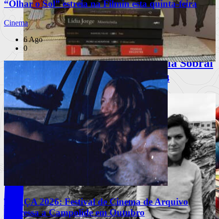
“Olhar o Sol” estreia na Filmin esta quinta-feira
Cinema
6 Ago
0
Comerás flores, de Lucía Solla Sobral
Livros | Sugestões para o Natal 2024
A mecânica da manipulação
INSTAGRAM
Ler mais
+
TRAÇA 2026: Festival de Cinema de Arquivo
Regressa a Campolide em Outubro