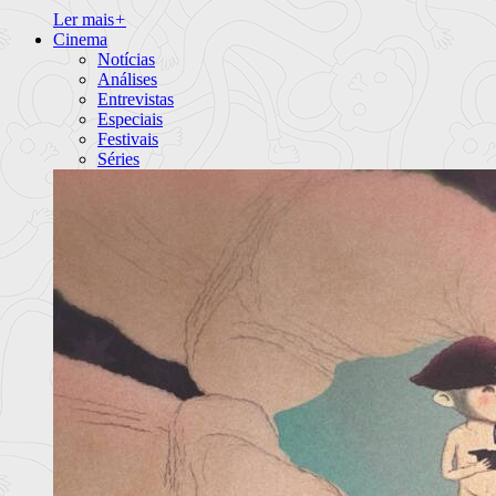
Ler mais
+
Cinema
Notícias
Análises
Entrevistas
Especiais
Festivais
Séries