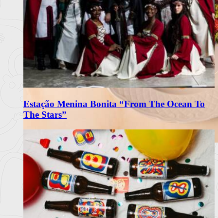
Estação Menina Bonita “From The Ocean To
The Stars”
Matriarca Renova Carta de Verão
com Frescura e Sabores Portugueses
O restaurante Matriarca, no Porto, apresenta a sua nova carta
de verão 2