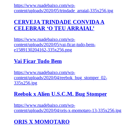
https://www.ruadebaixo.com/wp-
content/uploads/2020/05/trindade_arraial-335x256.jpg
CERVEJA TRINDADE CONVIDA A
CELEBRAR ‘O TEU ARRAIAL’
https://www.ruadebaixo.com/wp-
content/uploads/2020/05/vai-ficar-tudo-bem-
e1589130204162-335x256.png
Vai Ficar Tudo Bem
https://www.ruadebaixo.com/wp-
content/uploads/2020/04/reebok_bug_stomper_02-
335x256.jpg
Reebok x Alien U.S.C.M. Bug Stomper
https://www.ruadebaixo.com/wp-
content/uploads/2020/04/oris-x-momotaro-13-335x256.jpg
ORIS X MOMOTARO