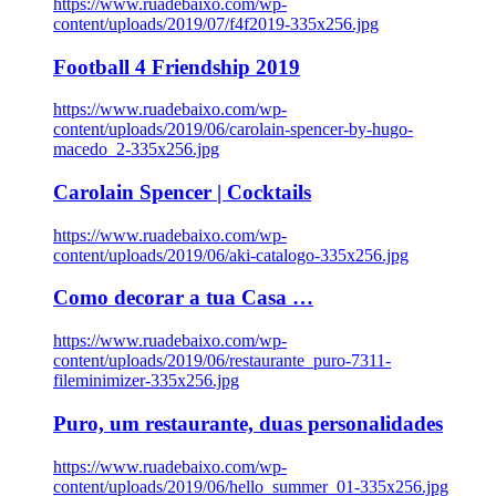
https://www.ruadebaixo.com/wp-
content/uploads/2019/07/f4f2019-335x256.jpg
Football 4 Friendship 2019
https://www.ruadebaixo.com/wp-
content/uploads/2019/06/carolain-spencer-by-hugo-
macedo_2-335x256.jpg
Carolain Spencer | Cocktails
https://www.ruadebaixo.com/wp-
content/uploads/2019/06/aki-catalogo-335x256.jpg
Como decorar a tua Casa …
https://www.ruadebaixo.com/wp-
content/uploads/2019/06/restaurante_puro-7311-
fileminimizer-335x256.jpg
Puro, um restaurante, duas personalidades
https://www.ruadebaixo.com/wp-
content/uploads/2019/06/hello_summer_01-335x256.jpg