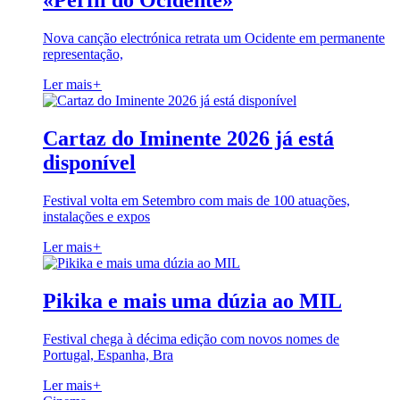
«Perfil do Ocidente»
Nova canção electrónica retrata um Ocidente em permanente
representação,
Ler mais
+
Cartaz do Iminente 2026 já está
disponível
Festival volta em Setembro com mais de 100 atuações,
instalações e expos
Ler mais
+
Pikika e mais uma dúzia ao MIL
Festival chega à décima edição com novos nomes de
Portugal, Espanha, Bra
Ler mais
+