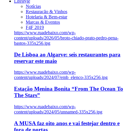
Lifestyle
Notícias
Restauração & Vinhos
Hotelaria & Bem-estar
Marcas & Eventos
F4F 2019
https://www.ruadebaixo.com/wp-
content/uploads/2026/05/broto-chiado-prato-pedro-pena-
bastos-335x256.jpg
De Lisboa ao Algarve: seis restaurantes para
reservar este maio
https://www.ruadebaixo.com/wp-
content/uploads/2024/07/emb_elenco-335x256.jpg
Estação Menina Bonita “From The Ocean To
The Stars”
https://www.ruadebaixo.com/wp-
content/uploads/2024/05/unnamed-335x256.jpg
A MUSA faz oito anos e vai festejar dentro e
fora de portas