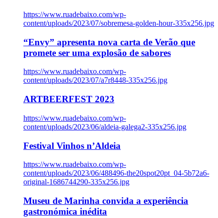
https://www.ruadebaixo.com/wp-
content/uploads/2023/07/sobremesa-golden-hour-335x256.jpg
“Envy” apresenta nova carta de Verão que
promete ser uma explosão de sabores
https://www.ruadebaixo.com/wp-
content/uploads/2023/07/a7r8448-335x256.jpg
ARTBEERFEST 2023
https://www.ruadebaixo.com/wp-
content/uploads/2023/06/aldeia-galega2-335x256.jpg
Festival Vinhos n’Aldeia
https://www.ruadebaixo.com/wp-
content/uploads/2023/06/488496-the20spot20pt_04-5b72a6-
original-1686744290-335x256.jpg
Museu de Marinha convida a experiência
gastronómica inédita