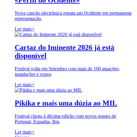
«Perfil do Ocidente»
Nova canção electrónica retrata um Ocidente em permanente
representação,
Ler mais
+
Cartaz do Iminente 2026 já está
disponível
Festival volta em Setembro com mais de 100 atuações,
instalações e expos
Ler mais
+
Pikika e mais uma dúzia ao MIL
Festival chega à décima edição com novos nomes de
Portugal, Espanha, Bra
Ler mais
+