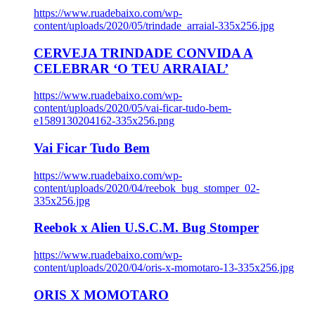
https://www.ruadebaixo.com/wp-
content/uploads/2020/05/trindade_arraial-335x256.jpg
CERVEJA TRINDADE CONVIDA A
CELEBRAR ‘O TEU ARRAIAL’
https://www.ruadebaixo.com/wp-
content/uploads/2020/05/vai-ficar-tudo-bem-
e1589130204162-335x256.png
Vai Ficar Tudo Bem
https://www.ruadebaixo.com/wp-
content/uploads/2020/04/reebok_bug_stomper_02-
335x256.jpg
Reebok x Alien U.S.C.M. Bug Stomper
https://www.ruadebaixo.com/wp-
content/uploads/2020/04/oris-x-momotaro-13-335x256.jpg
ORIS X MOMOTARO