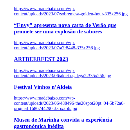
https://www.ruadebaixo.com/wp-
content/uploads/2023/07/sobremesa-golden-hour-335x256.jpg
“Envy” apresenta nova carta de Verão que
promete ser uma explosão de sabores
https://www.ruadebaixo.com/wp-
content/uploads/2023/07/a7r8448-335x256.jpg
ARTBEERFEST 2023
https://www.ruadebaixo.com/wp-
content/uploads/2023/06/aldeia-galega2-335x256.jpg
Festival Vinhos n’Aldeia
https://www.ruadebaixo.com/wp-
content/uploads/2023/06/488496-the20spot20pt_04-5b72a6-
original-1686744290-335x256.jpg
Museu de Marinha convida a experiência
gastronómica inédita