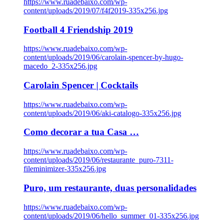
https://www.ruadebaixo.com/wp-
content/uploads/2019/07/f4f2019-335x256.jpg
Football 4 Friendship 2019
https://www.ruadebaixo.com/wp-
content/uploads/2019/06/carolain-spencer-by-hugo-
macedo_2-335x256.jpg
Carolain Spencer | Cocktails
https://www.ruadebaixo.com/wp-
content/uploads/2019/06/aki-catalogo-335x256.jpg
Como decorar a tua Casa …
https://www.ruadebaixo.com/wp-
content/uploads/2019/06/restaurante_puro-7311-
fileminimizer-335x256.jpg
Puro, um restaurante, duas personalidades
https://www.ruadebaixo.com/wp-
content/uploads/2019/06/hello_summer_01-335x256.jpg