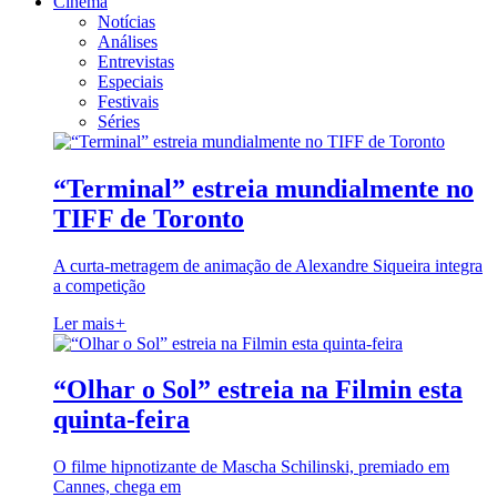
Cinema
Notícias
Análises
Entrevistas
Especiais
Festivais
Séries
“Terminal” estreia mundialmente no
TIFF de Toronto
A curta-metragem de animação de Alexandre Siqueira integra
a competição
Ler mais
+
“Olhar o Sol” estreia na Filmin esta
quinta-feira
O filme hipnotizante de Mascha Schilinski, premiado em
Cannes, chega em