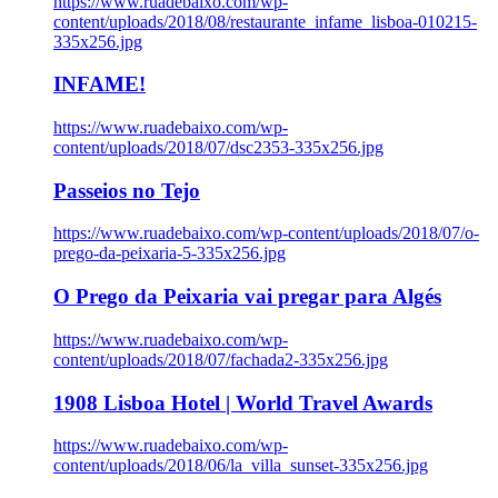
https://www.ruadebaixo.com/wp-
content/uploads/2018/08/restaurante_infame_lisboa-010215-
335x256.jpg
INFAME!
https://www.ruadebaixo.com/wp-
content/uploads/2018/07/dsc2353-335x256.jpg
Passeios no Tejo
https://www.ruadebaixo.com/wp-content/uploads/2018/07/o-
prego-da-peixaria-5-335x256.jpg
O Prego da Peixaria vai pregar para Algés
https://www.ruadebaixo.com/wp-
content/uploads/2018/07/fachada2-335x256.jpg
1908 Lisboa Hotel | World Travel Awards
https://www.ruadebaixo.com/wp-
content/uploads/2018/06/la_villa_sunset-335x256.jpg