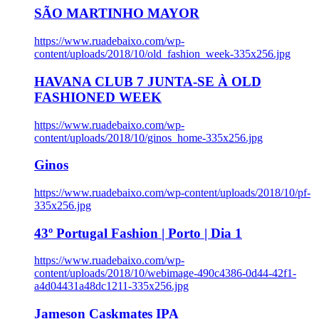
SÃO MARTINHO MAYOR
https://www.ruadebaixo.com/wp-
content/uploads/2018/10/old_fashion_week-335x256.jpg
HAVANA CLUB 7 JUNTA-SE À OLD
FASHIONED WEEK
https://www.ruadebaixo.com/wp-
content/uploads/2018/10/ginos_home-335x256.jpg
Ginos
https://www.ruadebaixo.com/wp-content/uploads/2018/10/pf-
335x256.jpg
43º Portugal Fashion | Porto | Dia 1
https://www.ruadebaixo.com/wp-
content/uploads/2018/10/webimage-490c4386-0d44-42f1-
a4d04431a48dc1211-335x256.jpg
Jameson Caskmates IPA