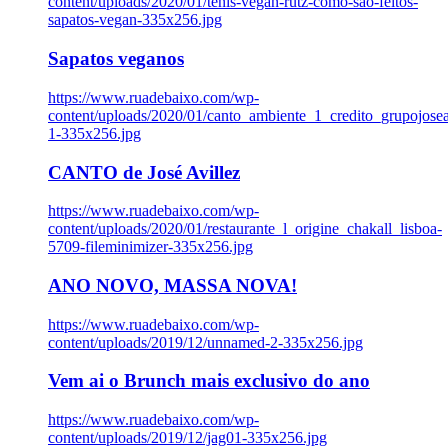
content/uploads/2020/01/tenis-vegan-rutz-como-sao-feitos-
sapatos-vegan-335x256.jpg
Sapatos veganos
https://www.ruadebaixo.com/wp-
content/uploads/2020/01/canto_ambiente_1_credito_grupojosea
1-335x256.jpg
CANTO de José Avillez
https://www.ruadebaixo.com/wp-
content/uploads/2020/01/restaurante_l_origine_chakall_lisboa-
5709-fileminimizer-335x256.jpg
ANO NOVO, MASSA NOVA!
https://www.ruadebaixo.com/wp-
content/uploads/2019/12/unnamed-2-335x256.jpg
Vem ai o Brunch mais exclusivo do ano
https://www.ruadebaixo.com/wp-
content/uploads/2019/12/jag01-335x256.jpg