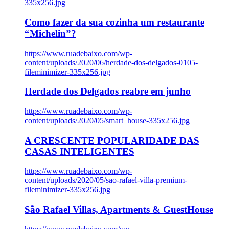
335x256.jpg
Como fazer da sua cozinha um restaurante
“Michelin”?
https://www.ruadebaixo.com/wp-
content/uploads/2020/06/herdade-dos-delgados-0105-
fileminimizer-335x256.jpg
Herdade dos Delgados reabre em junho
https://www.ruadebaixo.com/wp-
content/uploads/2020/05/smart_house-335x256.jpg
A CRESCENTE POPULARIDADE DAS
CASAS INTELIGENTES
https://www.ruadebaixo.com/wp-
content/uploads/2020/05/sao-rafael-villa-premium-
fileminimizer-335x256.jpg
São Rafael Villas, Apartments & GuestHouse