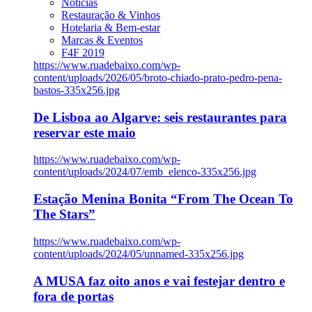
Notícias
Restauração & Vinhos
Hotelaria & Bem-estar
Marcas & Eventos
F4F 2019
https://www.ruadebaixo.com/wp-
content/uploads/2026/05/broto-chiado-prato-pedro-pena-
bastos-335x256.jpg
De Lisboa ao Algarve: seis restaurantes para
reservar este maio
https://www.ruadebaixo.com/wp-
content/uploads/2024/07/emb_elenco-335x256.jpg
Estação Menina Bonita “From The Ocean To
The Stars”
https://www.ruadebaixo.com/wp-
content/uploads/2024/05/unnamed-335x256.jpg
A MUSA faz oito anos e vai festejar dentro e
fora de portas