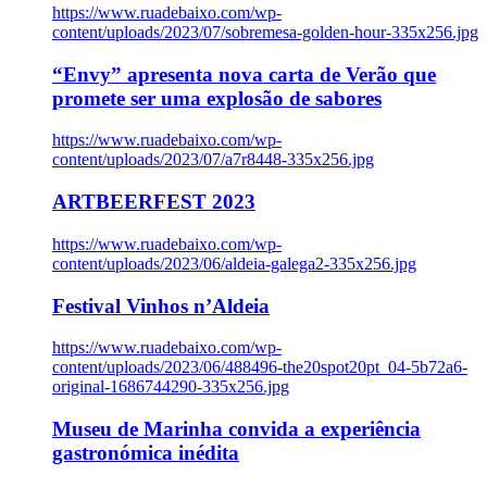
https://www.ruadebaixo.com/wp-
content/uploads/2023/07/sobremesa-golden-hour-335x256.jpg
“Envy” apresenta nova carta de Verão que
promete ser uma explosão de sabores
https://www.ruadebaixo.com/wp-
content/uploads/2023/07/a7r8448-335x256.jpg
ARTBEERFEST 2023
https://www.ruadebaixo.com/wp-
content/uploads/2023/06/aldeia-galega2-335x256.jpg
Festival Vinhos n’Aldeia
https://www.ruadebaixo.com/wp-
content/uploads/2023/06/488496-the20spot20pt_04-5b72a6-
original-1686744290-335x256.jpg
Museu de Marinha convida a experiência
gastronómica inédita