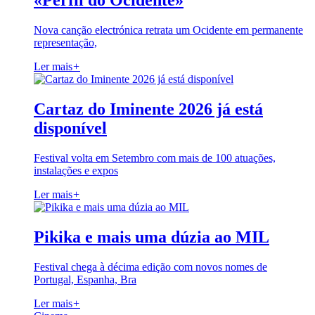
«Perfil do Ocidente»
Nova canção electrónica retrata um Ocidente em permanente
representação,
Ler mais
+
Cartaz do Iminente 2026 já está
disponível
Festival volta em Setembro com mais de 100 atuações,
instalações e expos
Ler mais
+
Pikika e mais uma dúzia ao MIL
Festival chega à décima edição com novos nomes de
Portugal, Espanha, Bra
Ler mais
+