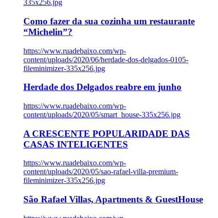
335x256.jpg
Como fazer da sua cozinha um restaurante
“Michelin”?
https://www.ruadebaixo.com/wp-
content/uploads/2020/06/herdade-dos-delgados-0105-
fileminimizer-335x256.jpg
Herdade dos Delgados reabre em junho
https://www.ruadebaixo.com/wp-
content/uploads/2020/05/smart_house-335x256.jpg
A CRESCENTE POPULARIDADE DAS
CASAS INTELIGENTES
https://www.ruadebaixo.com/wp-
content/uploads/2020/05/sao-rafael-villa-premium-
fileminimizer-335x256.jpg
São Rafael Villas, Apartments & GuestHouse