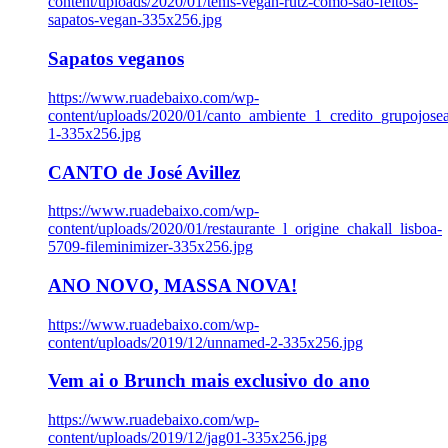
content/uploads/2020/01/tenis-vegan-rutz-como-sao-feitos-
sapatos-vegan-335x256.jpg
Sapatos veganos
https://www.ruadebaixo.com/wp-
content/uploads/2020/01/canto_ambiente_1_credito_grupojosea
1-335x256.jpg
CANTO de José Avillez
https://www.ruadebaixo.com/wp-
content/uploads/2020/01/restaurante_l_origine_chakall_lisboa-
5709-fileminimizer-335x256.jpg
ANO NOVO, MASSA NOVA!
https://www.ruadebaixo.com/wp-
content/uploads/2019/12/unnamed-2-335x256.jpg
Vem ai o Brunch mais exclusivo do ano
https://www.ruadebaixo.com/wp-
content/uploads/2019/12/jag01-335x256.jpg