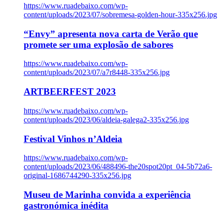
https://www.ruadebaixo.com/wp-
content/uploads/2023/07/sobremesa-golden-hour-335x256.jpg
“Envy” apresenta nova carta de Verão que
promete ser uma explosão de sabores
https://www.ruadebaixo.com/wp-
content/uploads/2023/07/a7r8448-335x256.jpg
ARTBEERFEST 2023
https://www.ruadebaixo.com/wp-
content/uploads/2023/06/aldeia-galega2-335x256.jpg
Festival Vinhos n’Aldeia
https://www.ruadebaixo.com/wp-
content/uploads/2023/06/488496-the20spot20pt_04-5b72a6-
original-1686744290-335x256.jpg
Museu de Marinha convida a experiência
gastronómica inédita