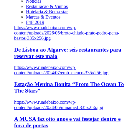
Notícias
Restauração & Vinhos
Hotelaria & Bem-estar
Marcas & Eventos
F4F 2019
https://www.ruadebaixo.com/wp-
content/uploads/2026/05/broto-chiado-prato-pedro-pena-
bastos-335x256.jpg
De Lisboa ao Algarve: seis restaurantes para
reservar este maio
https://www.ruadebaixo.com/wp-
content/uploads/2024/07/emb_elenco-335x256.jpg
Estação Menina Bonita “From The Ocean To
The Stars”
https://www.ruadebaixo.com/wp-
content/uploads/2024/05/unnamed-335x256.jpg
A MUSA faz oito anos e vai festejar dentro e
fora de portas