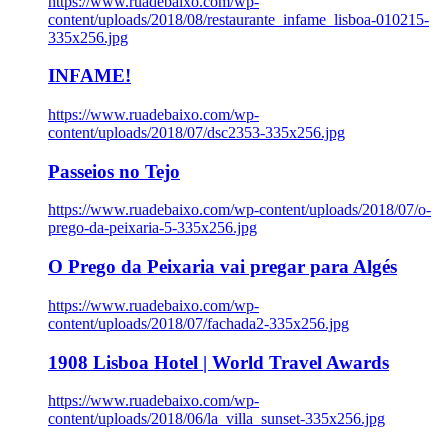
https://www.ruadebaixo.com/wp-
content/uploads/2018/08/restaurante_infame_lisboa-010215-
335x256.jpg
INFAME!
https://www.ruadebaixo.com/wp-
content/uploads/2018/07/dsc2353-335x256.jpg
Passeios no Tejo
https://www.ruadebaixo.com/wp-content/uploads/2018/07/o-
prego-da-peixaria-5-335x256.jpg
O Prego da Peixaria vai pregar para Algés
https://www.ruadebaixo.com/wp-
content/uploads/2018/07/fachada2-335x256.jpg
1908 Lisboa Hotel | World Travel Awards
https://www.ruadebaixo.com/wp-
content/uploads/2018/06/la_villa_sunset-335x256.jpg