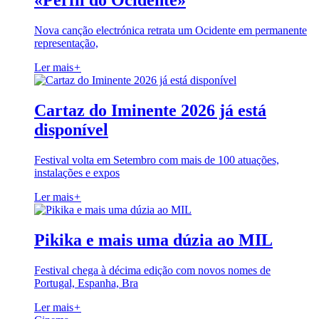
«Perfil do Ocidente»
Nova canção electrónica retrata um Ocidente em permanente
representação,
Ler mais
+
Cartaz do Iminente 2026 já está
disponível
Festival volta em Setembro com mais de 100 atuações,
instalações e expos
Ler mais
+
Pikika e mais uma dúzia ao MIL
Festival chega à décima edição com novos nomes de
Portugal, Espanha, Bra
Ler mais
+