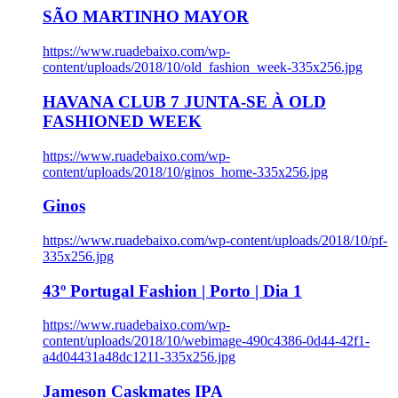
SÃO MARTINHO MAYOR
https://www.ruadebaixo.com/wp-
content/uploads/2018/10/old_fashion_week-335x256.jpg
HAVANA CLUB 7 JUNTA-SE À OLD
FASHIONED WEEK
https://www.ruadebaixo.com/wp-
content/uploads/2018/10/ginos_home-335x256.jpg
Ginos
https://www.ruadebaixo.com/wp-content/uploads/2018/10/pf-
335x256.jpg
43º Portugal Fashion | Porto | Dia 1
https://www.ruadebaixo.com/wp-
content/uploads/2018/10/webimage-490c4386-0d44-42f1-
a4d04431a48dc1211-335x256.jpg
Jameson Caskmates IPA