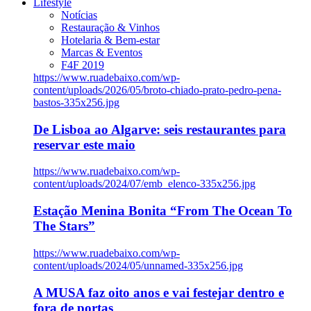
Lifestyle
Notícias
Restauração & Vinhos
Hotelaria & Bem-estar
Marcas & Eventos
F4F 2019
https://www.ruadebaixo.com/wp-
content/uploads/2026/05/broto-chiado-prato-pedro-pena-
bastos-335x256.jpg
De Lisboa ao Algarve: seis restaurantes para
reservar este maio
https://www.ruadebaixo.com/wp-
content/uploads/2024/07/emb_elenco-335x256.jpg
Estação Menina Bonita “From The Ocean To
The Stars”
https://www.ruadebaixo.com/wp-
content/uploads/2024/05/unnamed-335x256.jpg
A MUSA faz oito anos e vai festejar dentro e
fora de portas