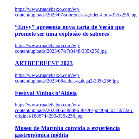
https://www.ruadebaixo.com/wp-
content/uploads/2023/07/sobremesa-golden-hour-335x256.jpg
“Envy” apresenta nova carta de Verão que
promete ser uma explosão de sabores
https://www.ruadebaixo.com/wp-
content/uploads/2023/07/a7r8448-335x256.jpg
ARTBEERFEST 2023
https://www.ruadebaixo.com/wp-
content/uploads/2023/06/aldeia-galega2-335x256.jpg
Festival Vinhos n’Aldeia
https://www.ruadebaixo.com/wp-
content/uploads/2023/06/488496-the20spot20pt_04-5b72a6-
original-1686744290-335x256.jpg
Museu de Marinha convida a experiência
gastronómica inédita