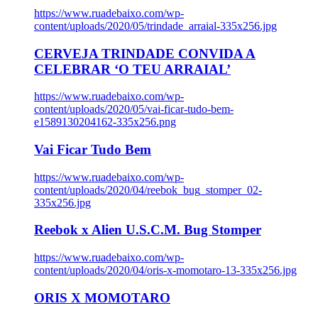
https://www.ruadebaixo.com/wp-
content/uploads/2020/05/trindade_arraial-335x256.jpg
CERVEJA TRINDADE CONVIDA A
CELEBRAR ‘O TEU ARRAIAL’
https://www.ruadebaixo.com/wp-
content/uploads/2020/05/vai-ficar-tudo-bem-
e1589130204162-335x256.png
Vai Ficar Tudo Bem
https://www.ruadebaixo.com/wp-
content/uploads/2020/04/reebok_bug_stomper_02-
335x256.jpg
Reebok x Alien U.S.C.M. Bug Stomper
https://www.ruadebaixo.com/wp-
content/uploads/2020/04/oris-x-momotaro-13-335x256.jpg
ORIS X MOMOTARO