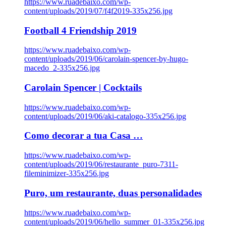
https://www.ruadebaixo.com/wp-
content/uploads/2019/07/f4f2019-335x256.jpg
Football 4 Friendship 2019
https://www.ruadebaixo.com/wp-
content/uploads/2019/06/carolain-spencer-by-hugo-
macedo_2-335x256.jpg
Carolain Spencer | Cocktails
https://www.ruadebaixo.com/wp-
content/uploads/2019/06/aki-catalogo-335x256.jpg
Como decorar a tua Casa …
https://www.ruadebaixo.com/wp-
content/uploads/2019/06/restaurante_puro-7311-
fileminimizer-335x256.jpg
Puro, um restaurante, duas personalidades
https://www.ruadebaixo.com/wp-
content/uploads/2019/06/hello_summer_01-335x256.jpg