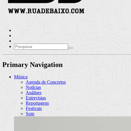
Primary Navigation
Música
Agenda de Concertos
Notícias
Análises
Entrevistas
Reportagens
Festivais
Som