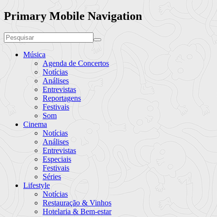
Primary Mobile Navigation
Música
Agenda de Concertos
Notícias
Análises
Entrevistas
Reportagens
Festivais
Som
Cinema
Notícias
Análises
Entrevistas
Especiais
Festivais
Séries
Lifestyle
Notícias
Restauração & Vinhos
Hotelaria & Bem-estar