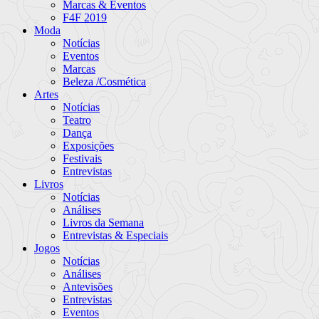
Marcas & Eventos
F4F 2019
Moda
Notícias
Eventos
Marcas
Beleza /Cosmética
Artes
Notícias
Teatro
Dança
Exposições
Festivais
Entrevistas
Livros
Notícias
Análises
Livros da Semana
Entrevistas & Especiais
Jogos
Notícias
Análises
Antevisões
Entrevistas
Eventos